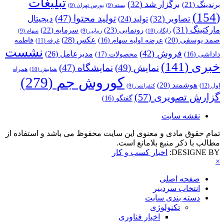
تبلیغات
برگزار شد
(32)
برندینگ
(21)
بسته
(9)
بورس تهران
(9)
(154)
تولید محتوا
(47)
تصاویر
(32)
دیجیتال
تولید
(24)
مارکتینگ
(31)
رونمایی
(23)
سرمایه
(22)
رایگان
(10)
زیبایی
(9)
سهام
(9)
عکس
(28)
صمد یوسفی
(20)
عرضه اولیه سهام
(16)
فاطمه
غرفه
(11)
نشست
فروش
(42)
مدیرعامل
(26)
داداشی
(16)
محصولات
(17)
خبری
(141)
نمایش
(49)
نمایشگاه
(47)
همراه
همایش
(10)
کوروش جم
(279)
هوشمند
(20)
اول
(12)
کنفرانس
(9)
گزارش تصویری
(57)
گفتگو
(16)
نقشه سایت
تمام حقوق مادی و معنوی این سایت محفوظ می باشد و استفاده از
مطالب با ذکر منبع بلامانع است.
DESIGNE BY:
اخبار کسب و کار
×
صفحه اصلی
انتخاب سردبیر
دسته بندی سایت
تکنولوژی
اخبار فناوری