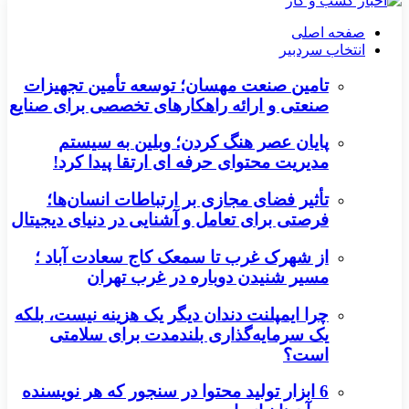
صفحه اصلی
انتخاب سردبیر
تامین صنعت مهسان؛ توسعه تأمین تجهیزات
صنعتی و ارائه راهکارهای تخصصی برای صنایع
پایان عصر هنگ کردن؛ وبلین به سیستم
مدیریت محتوای حرفه ای ارتقا پیدا کرد!
تأثیر فضای مجازی بر ارتباطات انسان‌ها؛
فرصتی برای تعامل و آشنایی در دنیای دیجیتال
از شهرک غرب تا سمعک کاج سعادت آباد ؛
مسیر شنیدن دوباره در غرب تهران
چرا ایمپلنت دندان دیگر یک هزینه نیست، بلکه
یک سرمایه‌گذاری بلندمدت برای سلامتی
است؟
6 ابزار تولید محتوا در سنجور که هر نویسنده