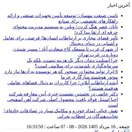
آخرین اخبار
تامین صنعت مهسان؛ توسعه تأمین تجهیزات صنعتی و ارائه
راهکارهای تخصصی برای صنایع
پایان عصر هنگ کردن؛ وبلین به سیستم مدیریت محتوای
حرفه ای ارتقا پیدا کرد!
تأثیر فضای مجازی بر ارتباطات انسان‌ها؛ فرصتی برای تعامل
و آشنایی در دنیای دیجیتال
از شهرک غرب تا سمعک کاج سعادت آباد ؛ مسیر شنیدن
دوباره در غرب تهران
چرا ایمپلنت دندان دیگر یک هزینه نیست، بلکه یک
سرمایه‌گذاری بلندمدت برای سلامتی است؟
6 ابزار تولید محتوا در سنجور که هر نویسنده به آن‌ها نیاز دارد
موتور هوشمند سازگاری خرما
آینده ارتباطات آنلاین؛ چرا کاربران به دنبال فضاهای تعاملی
هدفمند هستند؟
دکتر حاتمی در نخستین نشست خبری آیین معارفه شرکت
احیا استیل فولاد بافت: محصول اصلی شرکت آهن اسفنجی
است
نقش حیاتی امداد خودرو و مکانیک سیار در تصادفات جاده‌ای؛
نجات‌دهندگان در لحظات بحرانی
جمعه , 16 مرداد 1405
2026 - 08 - 07
ساعت :
16:33:51