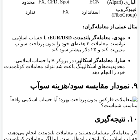
FX, CFD, Spot
ECN
آلپاری (Alpari)
محدود
فیبوگروپ
FX
استاندارد
ندارد
(FiboGroup)
مثال عملی از معامله‌گران:
مهدی، معامله‌گر بلندمدت EUR/USD:
با حساب اسلامی
توانست معاملات ۳ هفته‌ای خود را بدون پرداخت سوآپ
مدیریت کند و ۲۵ دلار بیشتر سود کند
سارا، معامله‌گر اسکالپر:
در بروکر B با حساب اسلامی،
محدودیت‌های اسکالپینگ باعث شد نتواند معاملات کوتاه‌مدت
خود را انجام دهد
۹. نمودار مقایسه سود/هزینه سوآپ
۱۰. نتیجه‌گیری
اگر معامله‌گر مسلمان هستید یا معاملات بلندمدت انجام می‌دهید،
حساب اسلامی یک انتخاب ایده‌آل است. اما اگر معاملات کوتاه‌مدت