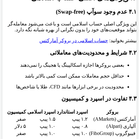
۴.۱ عدم وجود سوآپ (Swap-free)
این ویژگی اصلی حساب اسلامی است و باعث می‌شود معامله‌گر
بتواند موقعیت‌های خود را بدون نگرانی از بهره شبانه نگه دارد.
بیشتر بخوانید:
حساب اسلامی در بروکر آمارکتس
۴.۲ شرایط و محدودیت‌های معاملاتی
بعضی بروکرها اجازه اسکالپینگ یا هجینگ را نمی‌دهند
حداقل حجم معاملات ممکن است کمی بالاتر باشد
محدودیت در برخی ابزارها مانند CFD، طلا یا شاخص‌ها
۴.۳ تفاوت در اسپرد و کمیسیون
بروکر
اسپرد استاندارد
اسپرد اسلامی
کمیسیون
آمارکتس (AMarkets)
۱.۲ پیپ
۱.۵ پیپ
صفر
آلپاری (Alpari)
۰.۸ پیپ
۱.۰ پیپ
۵ دلار
فیبوگروپ (FiboGroup)
۱.۰ پیپ
۱.۰ پیپ
صفر