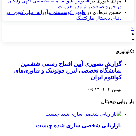
مهدی غیوری
در
ققنوس شو؛ سامانه تخصصی آگهی رایگان
در حوزه صنعت و تولید و خدمات
حسین فرهادی
در
ظهور اکوسیستم نوآورانه «بیلی کوین» در
دنیای دیجیتال مارکتینگ
×
تکنولوژی
گزارش تصویری آیین افتتاح رسمی ششمین
نمایشگاه تخصصی لیزر، فوتونیک و فناوری‌های
کوانتوم ایران
بهمن ۲, ۱۴۰۴
109
بازاریابی دیجیتال
بازاریابی شخصی سازی شده چیست