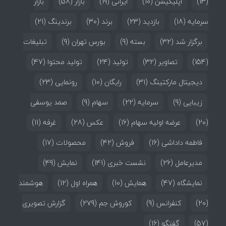
(13)
اپلیکیشن
(10)
ایرانی
(19)
بازار
(58)
بازار
سرمایه
(18)
بازدید
(23)
برند
(30)
برندینگ
(21)
برگزار شد
(32)
بسته
(9)
بورس تهران
(9)
تبلیغات
(154)
تصاویر
(32)
تولید
(24)
تولید محتوا
(47)
دیجیتال مارکتینگ
(31)
رایگان
(10)
رونمایی
(23)
زیبایی
(9)
سرمایه
(22)
سهام
(9)
صمد یوسفی
(20)
عرضه اولیه سهام
(16)
عکس
(28)
غرفه
(11)
فاطمه داداشی
(16)
فروش
(42)
محصولات
(17)
مدیرعامل
(26)
نشست خبری
(141)
نمایش
(49)
نمایشگاه
(47)
همایش
(10)
همراه اول
(12)
هوشمند
(20)
کنفرانس
(9)
کوروش جم
(279)
گزارش تصویری
(57)
گفتگو
(16)