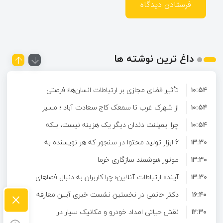
داغ ترین نوشته ها
۱۰:۵۴
تأثیر فضای مجازی بر ارتباطات انسان‌ها؛ فرصتی
۱۰:۵۴
برای تعامل و آشنایی در دنیای دیجیتال
از شهرک غرب تا سمعک کاج سعادت آباد ؛ مسیر
۱۰:۵۴
شنیدن دوباره در غرب تهران
چرا ایمپلنت دندان دیگر یک هزینه نیست، بلکه
۱۳:۳۰
6 ابزار تولید محتوا در سنجور که هر نویسنده به
یک سرمایه‌گذاری بلندمدت برای سلامتی است؟
۱۳:۳۰
آن‌ها نیاز دارد
موتور هوشمند سازگاری خرما
۱۳:۳۰
آینده ارتباطات آنلاین؛ چرا کاربران به دنبال فضاهای
×
۱۶:۴۰
تعاملی هدفمند هستند؟
دکتر حاتمی در نخستین نشست خبری آیین معارفه
۱۲:۳۰
نقش حیاتی امداد خودرو و مکانیک سیار در
شرکت احیا استیل فولاد بافت: محصول اصلی