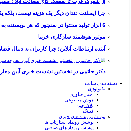
از شهرک غرب تا سمعک کاج سعادت آباد ؛ مسیر
چرا ایمپلنت دندان دیگر یک هزینه نیست، بلکه 
6 ابزار تولید محتوا در سنجور که هر نویسنده به آن‌ها نیاز دارد
موتور هوشمند سازگاری خرما
آینده ارتباطات آنلاین؛ چرا کاربران به دنبال ف
دکتر حاتمی در نخستین نشست خبری آیین معا
دسته بندی سایت
تکنولوژی
اخبار فناوری
هوش مصنوعی
بلاک چین
فینتک
پوشش رویداد های خبری
پوشش رویداد استارتاپ ها
پوشش رویداد های صنعتی