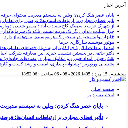
آخرین اخبار
پایان عصر هنگ کردن؛ وبلین به سیستم مدیریت محتوای حرفه ای 
تأثیر فضای مجازی بر ارتباطات انسان‌ها؛ فرصتی برای تعامل و 
از شهرک غرب تا سمعک کاج سعادت آباد ؛ مسیر شنیدن دوباره 
چرا ایمپلنت دندان دیگر یک هزینه نیست، بلکه یک سرمایه‌گذا
6 ابزار تولید محتوا در سنجور که هر نویسنده به آن‌ها نیاز دارد
موتور هوشمند سازگاری خرما
آینده ارتباطات آنلاین؛ چرا کاربران به دنبال فضاهای تعاملی هد
دکتر حاتمی در نخستین نشست خبری آیین معارفه شرکت احیا
نقش حیاتی امداد خودرو و مکانیک سیار در تصادفات جاده‌ای؛ ن
پشتیبانی وردپرس؛ پشتوانه پایداری، امنیت و رشد کسب‌ و کارها
پنجشنبه , 15 مرداد 1405
2026 - 08 - 06
ساعت :
18:52:07
صفحه اصلی
انتخاب سردبیر
پایان عصر هنگ کردن؛ وبلین به سیستم مدیریت م
تأثیر فضای مجازی بر ارتباطات انسان‌ها؛ فرصتی 