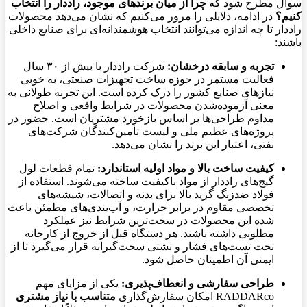
سوال مطرح شود که
چرا از میان برندهای موجود، راددار را انتخاب
کنیم؟
در ادامه، دلایلی را مرور می‌کنیم که نشان می‌دهد محصولات
راددار تا چه اندازه می‌توانند انتخاب هوشمندانه‌ای برای صنایع داخلی
باشند:
تجربه و سابقه درخشان:
شرکت راددار با بیش از ۳۰ سال
فعالیت مستمر در حوزه ساخت تجهیزات صنعتی، به خوبی
نیازهای صنایع کشور را درک کرده است. این تجربه طولانی به
معنی آزموده‌شدن محصولات در شرایط واقعی و اصلاح
مداوم طراحی‌ها بر اساس بازخورد مشتریان است. حضور در
پروژه‌های عظیم ملی و لیست تأمین‌کنندگان شرکت‌های
نفتی، اعتبار این برند را نشان می‌دهد.
کیفیت ساخت بالا و مواد اولیه استاندارد:
تمام قطعات لول
گیج‌های راددار از مواد باکیفیت ساخته می‌شوند. استفاده از
فولاد ضدزنگ گرید بالا برای بدنه و اتصالات، شیشه‌های
تخصصی مقاوم در برابر حرارت، و آب‌بندی‌های مطمئن باعث
شده این محصولات در سخت‌ترین شرایط نیز عملکرد
مطلوبی داشته باشند. هر دستگاه قبل از خروج از کارخانه
تحت تست‌های فشار و نشتی سخت‌گیرانه قرار می‌گیرد تا از
ایمنی آن اطمینان حاصل شود.
طراحی سفارشی و انعطاف‌پذیری:
یکی از مزایای مهم
RADDARco امکان سفارش‌گذاری
متناسب با نیاز مشتری