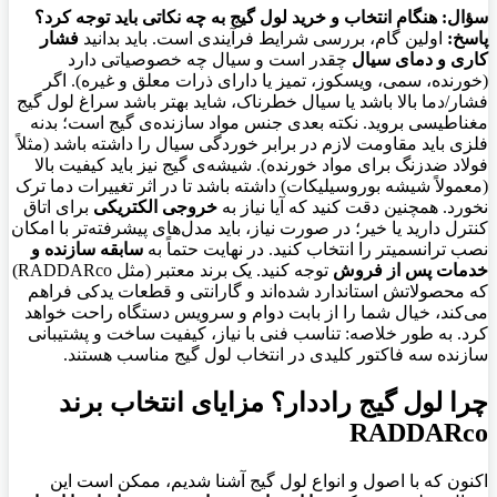
سؤال: هنگام انتخاب و خرید لول گیج به چه نکاتی باید توجه کرد؟
پاسخ:
اولین گام، بررسی شرایط فرآیندی است. باید بدانید
فشار
کاری و دمای سیال
چقدر است و سیال چه خصوصیاتی دارد
(خورنده، سمی، ویسکوز، تمیز یا دارای ذرات معلق و غیره). اگر
فشار/دما بالا باشد یا سیال خطرناک، شاید بهتر باشد سراغ لول گیج
مغناطیسی بروید. نکته بعدی جنس مواد سازنده‌ی گیج است؛ بدنه
فلزی باید مقاومت لازم در برابر خوردگی سیال را داشته باشد (مثلاً
فولاد ضدزنگ برای مواد خورنده). شیشه‌ی گیج نیز باید کیفیت بالا
(معمولاً شیشه بوروسیلیکات) داشته باشد تا در اثر تغییرات دما ترک
نخورد. همچنین دقت کنید که آیا نیاز به
خروجی الکتریکی
برای اتاق
کنترل دارید یا خیر؛ در صورت نیاز، باید مدل‌های پیشرفته‌تر با امکان
نصب ترانسمیتر را انتخاب کنید. در نهایت حتماً به
سابقه سازنده و
خدمات پس از فروش
توجه کنید. یک برند معتبر (مثل RADDARco)
که محصولاتش استاندارد شده‌اند و گارانتی و قطعات یدکی فراهم
می‌کند، خیال شما را از بابت دوام و سرویس دستگاه راحت خواهد
کرد. به طور خلاصه: تناسب فنی با نیاز، کیفیت ساخت و پشتیبانی
سازنده سه فاکتور کلیدی در انتخاب لول گیج مناسب هستند.
چرا لول گیج راددار؟ مزایای انتخاب برند
RADDARco
اکنون که با اصول و انواع لول گیج آشنا شدیم، ممکن است این