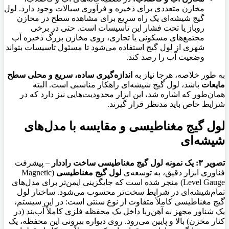
مخازن متعددی برای ذخیره و فرآوری سیالات وجود دارد. لول
گیج شیشه‌ای یک راه سریع برای مشاهده سطح در مخازن
روباز یا تحت فشار این تأسیسات است. حتی در برخی
مجتمع‌های مسکونی یا تجاری، روی مخازن بزرگ ذخیره آب
شهری از لول گیج استفاده می‌شود تا مسئول تاسیسات بتواند
وضعیت آب را رصد کند.
به طور خلاصه، هرجا نیاز به
اندازه‌گیری ساده، سریع و محلی سطح
مایعات
باشد، لول گیج شیشه‌ای راهکار مناسبی است. البته
همان‌طور که اشاره شد، این ابزار محدودیت‌هایی نیز دارد که در
شرایط خاص باید مدنظر قرار گیرند.
لول گیج مغناطیسی و مقایسه با مدل‌های
شیشه‌ای
تصویر ۳: یک نمونه لول گیج مغناطیسی ساخت راددار
– پیشرفت
فناوری ابزار دقیق، به توسعه‌ی
لول گیج مغناطیسی
(Magnetic
Level Gauge) منجر شده است که جایگزینی ایمن‌تر برای مدل‌های
تمام‌شیشه‌ای در شرایط سخت‌تر محسوب می‌شود. ساختار لول
گیج مغناطیسی کاملاً متفاوت از نوع سنتی است: در این سیستم،
یک شناور مجهز به آهن‌ربا داخل یک محفظه فلزی کاملاً آب‌بند (در
کنار مخزن) بالا و پایین می‌رود. روی دیواره بیرونی این محفظه، یک