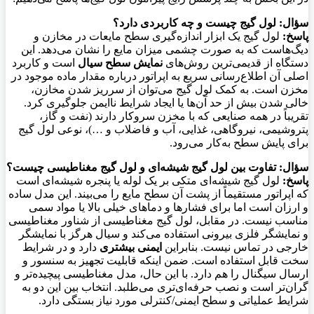
سؤال: لول گیج چیست و چه کاربردی دارد؟
پاسخ:
لول گیج یک ابزار اندازه‌گیری سطح مایعات در مخازن و
دیگ‌هاست که به صورت چشمی میزان مایع را نشان می‌دهد. این
دستگاه از قدیمی‌ترین روش‌های
نمایش سطح سیال
است و کاربرد
اصلی آن اطلاع‌رسانی سریع به اپراتور درباره مقدار ماده موجود در
مخزن است. به کمک لول گیج می‌توان از سرریز شدن مخازن،
خالی شدن بیش از حد آن‌ها یا ایجاد شرایط ناایمن جلوگیری کرد.
تقریباً در همه صنایعی که با مخزن سروکار دارند (نفت و گاز،
پتروشیمی، نیروگاهی، غذایی، آب و فاضلاب و …)، نوعی لول گیج
برای پایش سطح به‌کار می‌رود.
سؤال: تفاوت بین لول گیج شیشه‌ای و لول گیج مغناطیسی چیست؟
پاسخ:
لول گیج شیشه‌ای متکی بر یک لوله یا پنجره شیشه‌ای است
که اپراتور مستقیماً از پشت آن سطح مایع را می‌بیند. این مدل ساده
و ارزان است اما برای فشارها و دماهای خیلی بالا یا مواد سمی
مناسب نیست. در مقابل، لول گیج مغناطیسی از شناور مغناطیسی
و نمایشگر فلزی بیرونی استفاده می‌کند و سیال هرگز با نمایشگر
خارجی در تماس نیست. بنابراین
ایمنی بیشتری
دارد و در شرایط
سخت قابل استفاده است. ضمن اینکه قابلیت تجهیز به سنسور و
ارسال سیگنال را هم دارد. با این حال، مدل مغناطیسی پیچیده‌تر و
گران‌تر است و نصب حرفه‌ای‌تری می‌طلبد. انتخاب بین این دو به
شرایط عملیاتی و سطح ایمنی/کنترلی مورد نیاز بستگی دارد.