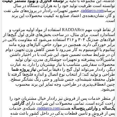
گذشته، این مجموعه با تکیه بر
توسعه فناوری و بهبود مستمر کیفیت
توانسته است ظرفیت تولید خود را به هزاران دستگاه در سال
برساند
raddarco.com
. حضور تجهیزات راددار در پروژه‌های ملی نفت
و گاز، نشان‌دهنده‌ی اعتماد صنایع به کیفیت محصولات این برند
است.
از نقاط قوت مهم RADDARco استفاده از مواد اولیه مرغوب و
استاندارد است. برای مثال، در ساخت بخش‌های فلزی لول گیج‌ها از
فولادهای ضدزنگ ۳۰۴ و ۳۱۶ استفاده می‌شود که مقاومت بالایی در
برابر خوردگی دارند. همچنین در موارد خاص، آلیاژهای ویژه مانند
تیتانیوم یا آلومینیوم به کار می‌رود تا ضمن کاهش وزن تجهیز، دوام
آن در شرایط سخت تضمین شود. این شرکت با در اختیار داشتن
ماشین‌آلات پیشرفته و تجهیزات جوشکاری مدرن، توان تولید
محصولات سفارشی متناسب با نیاز مشتریان را دارد. به عبارت
دیگر، راددار می‌تواند لول گیج را دقیقاً براساس
نیاز پروژه شما
طراحی و تولید کند؛ از انتخاب نوع اتصال و اندازه فلنج‌ها گرفته تا
طول محفظه شیشه‌ای، جنس شناور و حتی رنگ نشانگر سطح.
چنین انعطاف‌پذیری در طراحی، وجه تمایز این برند محسوب
می‌شود.
از منظر خدمات پس از فروش نیز راددار خیال مشتریان خود را
راحت کرده است. تمامی محصولات این شرکت دارای
گارانتی
یک‌ساله
و
وارانتی پنج‌ساله
هستند
raddarco.com
. شبکه‌ی خدمات
پس از فروش و تأمین قطعات یدکی در داخل کشور باعث شده