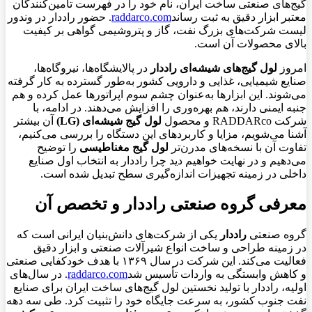
گیج‌های صنعتی ساخت ایران، نام خود را در فهرست تأمین‌کنندگان
معتبر ابزار دقیق به ثبت رساند
raddarco.com
. حضور راددار در وندور
لیست شرکت‌های بزرگ نفت، گاز و پتروشیمی گواهی بر کیفیت
بالای محصولات آن است.
امروز
لول گیج‌های شیشه‌ای راددار
در پالایشگاه‌ها، نیروگاه‌ها،
صنایع شیمیایی، غذایی و دارویی کشور به‌طور گسترده به کار گرفته
می‌شوند. این ابزارها به‌عنوان چشم سوم اپراتورها عمل کرده و هم
جنبه ایمنی دارند، هم بهره‌وری را افزایش می‌دهند. در ادامه، با
شرکت RADDARco و محصول
لول گیج شیشه‌ای (LG)
آن بیشتر
آشنا می‌شویم، مزایا و کاربردهای این دستگاه را بررسی می‌کنیم،
تفاوت آن با نسخه‌های مدرن‌تر
لول گیج مغناطیسی
را توضیح
می‌دهیم و در نهایت خواهیم دید چرا راددار به انتخاب اول صنایع
داخلی در زمینه تجهیزات اندازه‌گیری سطح تبدیل شده است.
معرفی گروه صنعتی راددار و تخصص آن
گروه صنعتی
راددار
یکی از شرکت‌های دانش‌بنیان ایرانی است که
در زمینه طراحی و ساخت انواع شیرآلات صنعتی و ابزار دقیق
فعالیت می‌کند. این شرکت در سال ۱۳۶۹ با هدف خودکفایی صنعتی
و کاهش وابستگی به واردات تأسیس شد
raddarco.com
. در سال‌های
اولیه، راددار با تولید نخستین لول گیج‌های ساخت ایران برای صنایع
نفت جنوب کشور، به سرعت جایگاه خود را تثبیت کرد. طی سه دهه