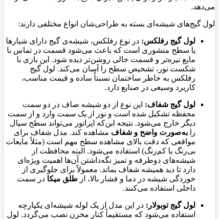
می‌دهد.
لول گیج‌های شیشه‌ای بسته به طراحی‌شان انواع مختلفی دارند:
لول گیج رفلکس:
در نوع رفلکس، شیشه‌ی گیج دارای شیارها
یا سطح منشوری است که باعث می‌شود قسمت در تماس با
مایع تیره‌تر و قسمت خالی روشن‌تر دیده شود. این بازی با
شکست نور، تشخیص سطح را آسان می‌کند. لول گیج
رفلکس به خاطر ساختمان نسبتاً ساده و قیمت مناسب،
کاربرد وسیعی در صنایع دارد.
لول گیج شفاف:
این نوع از دو شیشه صاف در دو سمت
محفظه تشکیل شده است و نور از یک سمت وارد و از سمت
دیگر خارج می‌شود. نتیجه این‌که اپراتور می‌تواند سطح سیال
را
به‌صورت واضح و شفاف
مشاهده کند. مدل شفاف برای
مواقعی که دقت بالای مشاهده سطح مهم است (مثلاً مایعات
بی‌رنگ یا کم‌رنگ) استفاده می‌شود. البته محافظت از
شیشه‌های دوطرفه و تمیز نگه‌داشتن آن‌ها اهمیت ویژه‌ای
دارد تا دید همیشه شفاف بماند. معمولاً برای جلوگیری از
خوردگی شیشه در دما و فشار بالا، از
طلق میکا
در سمت
داخلی استفاده می‌کنند.
لول گیج توبولار:
در این مدل از یک لوله شیشه‌ای یکپارچه
استفاده می‌شود که مستقیماً کنار مخزن نصب می‌گردد. لول