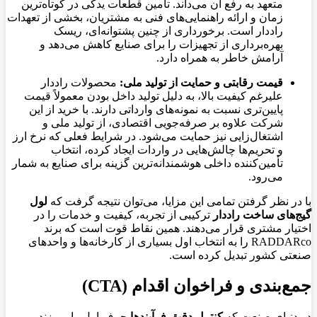
متعهد به رفع آن می‌داند. تأمین قطعات یدکی در کوتاه‌ترین
زمان و ارائه راهنمایی‌های فنی به مشتریان، بخشی از تعهدات
راددار است. برخورداری از چنین پشتوانه‌ای، ریسک
بهره‌برداری از تجهیزات را برای صنایع کاهش می‌دهد و
آرامش خاطر به همراه دارد.
قیمت رقابتی و حمایت از تولید ملی:
محصولات راددار
علیرغم کیفیت بالا، به دلیل تولید داخل بودن معمولاً قیمت
پایین‌تری نسبت به نمونه‌های وارداتی دارند. با خرید از این
شرکت علاوه بر صرفه‌جویی اقتصادی، از تولید ملی و
اشتغال‌زایی نیز حمایت می‌شود. در شرایط فعلی که نرخ ارز
و تحریم‌ها چالش‌هایی در واردات ایجاد کرده، انتخاب
تأمین‌کننده داخلی هوشمندانه‌ترین گزینه برای صنایع به شمار
می‌رود.
با در نظر گرفتن تمامی این مزایا، می‌توان نتیجه گرفت که
لول
گیج‌های ساخت راددار
ترکیبی از تجربه، کیفیت و خدمات را در
اختیار مشتری قرار می‌دهند. همین نقاط قوت است که برند
RADDARco را به انتخاب اول بسیاری از کارخانه‌ها و واحدهای
صنعتی کشور تبدیل کرده است.
جمع‌بندی و فراخوان اقدام (CTA)
در دنیای صنعت که
کنترل دقیق فرآیندها
حرف اول را می‌زند،