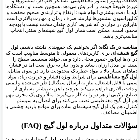
قطعات بیشتر (شناور مغناطیسی، نشانگر فلپ‌دار، سنسورها و
غیره) طبیعتاً قیمت را افزایش می‌دهد. همچنین نصب این دستگاه‌ها
باید با دقت بیشتری انجام شود؛ ارتفاع و ترازبندی صحیح محفظه و
کالیبراسیون سنسورها نیازمند صرف زمان و مهارت بالاتری است.
بنابراین در مواردی که شرایط کاری چندان سخت نیست یا بودجه
محدود است، ممکن است همان لول گیج شیشه‌ای سنتی انتخاب
مناسب‌تری باشد.
مقایسه در یک نگاه:
اگر بخواهیم یک جمع‌بندی داشته باشیم،
لول
گیج شیشه‌ای
برای کاربردهای معمولی تا متوسط مناسب است که
در آن‌ها اپراتور حضور محلی دارد و می‌خواهد مستقیماً سطح را
ببیند. این مدل ارزان، ساده و بدون نیاز به برق است اما در فشار/
دماهای بسیار بالا یا مواد خطرناک محدودیت دارد. در سوی مقابل،
لول گیج مغناطیسی
برای شرایط ویژه (فشار و حرارت زیاد، مواد
سمی یا قابل اشتعال، نیاز به ارسال سیگنال) طراحی شده و ایمنی
و دقت بالاتری فراهم می‌کند، هرچند با هزینه بیشتر. بسیاری از
صنایع ترکیبی از هر دو را به کار می‌گیرند؛ مثلاً روی یک مخزن مهم
هم لول گیج مغناطیسی نصب می‌کنند برای اتصال به سیستم
کنترل، هم یک لول گیج شیشه‌ای ساده برای مواقع بازدید چشمی یا
اطمینان مضاعف.
سؤالات متداول درباره لول گیج (FAQ)
در این بخش به چند پرسش رایج پیرامون لول گیج‌ها پاسخ می‌دهیم: