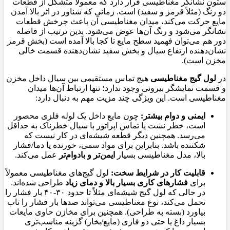
ستون نشانگر مغناطیسی قرار دارد که معمولاً متشکل از قطعات
دو رنگ (مثلاً قرمز و سفید) است. زمانی که شناور در اثر بالا آمدن
مایع حرکت می‌کند، میدان مغناطیسی آن باعث چرخش قطعات
نشانگر می‌شود و رنگ آن‌ها عوض می‌شود. بدین ترتیب از فاصله
دور هم می‌توان فهمید سطح مایع تا کجا بالا آمده است (بخش قرمز
نشان‌دهنده ارتفاع سیال و بخش سفید نشان‌دهنده قسمت خالی
مخزن است).
در
لول گیج مغناطیسی
هیچ تماس مستقیمی بین سیال داخل مخزن
و قسمت نمایشگر بیرونی وجود ندارد؛ تنها ارتباط آن‌ها میدان
مغناطیسی است. این ویژگی چند مزیت مهم به دنبال دارد:
ایمنی و دوام بیشتر:
چون مایع داخل یک لوله فلزی محصور
است، خطر نشت یا تماس اپراتور با سیال خطرناک به حداقل
می‌رسد. همچنین دیگر قطعه شیشه‌ای در کار نیست که
شکننده باشد. بنابراین برای مواد سمی، خورنده یا دما/فشار
بالا، مدل مغناطیسی بسیار
ایمن‌تر و بادوام‌تر
عمل می‌کند.
قابلیت کار در شرایط سخت:
لول گیج‌های مغناطیسی معمولاً
برای
فشارهای کاری بسیار بالا و دمای زیاد
طراحی شده‌اند.
در حالی که لول گیج شیشه‌ای مثلاً تا حدود ۳۰-۴۰ بار فشار را
تحمل می‌کند، نوع مغناطیسی می‌تواند صدها بار فشار را تاب
بیاورد (بسته به طراحی). همچنین برای مخازن حاوی مایعات
بسیار داغ یا حتی دو فازی (مایع/بخار) گزینه مناسب‌تری