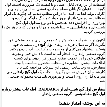
استفاده از ابزارهای قابل اعتماد و باکیفیت یک ضرورت است. لول
گیج‌ها به عنوان نگهبانان سطح مخازن، نقشی اساسی در ایمنی و
کارایی تولید ایفا می‌کنند. ما در این مطلب دیدیم که چگونه یک ابزار
به ظاهر ساده می‌تواند از بروز حوادث بزرگ جلوگیری کرده و
بهره‌وری را افزایش دهد. همچنین با دو نوع متداول لول گیج –
شیشه‌ای و مغناطیسی – آشنا شدیم و مزایا و موارد کاربرد هر یک را
بررسی کردیم.
اکنون نوبت شماست که بهترین تصمیم را برای واحد صنعتی خود
بگیرید. اگر به دنبال خرید یا ارتقای
لول گیج
در تاسیسات خود
هستید، پیشنهاد می‌کنیم از محصولات باکیفیت راددار دیدن کنید.
گروه صنعتی راددار با افتخار آماده است تا دانش فنی و تجربه
طولانی خود را در خدمت صنایع کشور قرار دهد. برای کسب
اطلاعات بیشتر، مشاوره در انتخاب محصول مناسب یا ثبت
سفارش، به وب‌سایت رسمی این شرکت مراجعه کنید یا با
کارشناسان فروش تماس بگیرید. انتخاب یک
لول گیج راددار
یعنی
سرمایه‌گذاری روی امنیت و بهره‌وری بلندمدت مجموعه صنعتی
شما.
سفارش لول گیج شیشه‌ای از RADDARco
|
اطلاعات بیشتر درباره
لول گیج مغناطیسی
|
گروه صنعتی راددار
به این نوشته امتیاز بدهید!