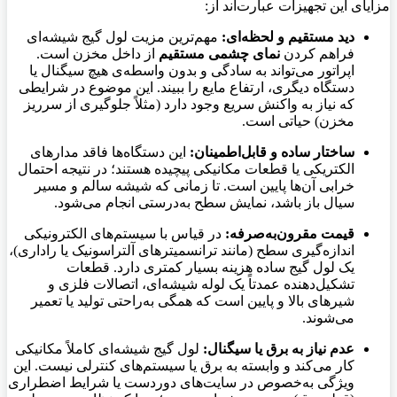
مزایای این تجهیزات عبارت‌اند از:
دید مستقیم و لحظه‌ای:
مهم‌ترین مزیت لول گیج شیشه‌ای
فراهم کردن
نمای چشمی مستقیم
از داخل مخزن است.
اپراتور می‌تواند به سادگی و بدون واسطه‌ی هیچ سیگنال یا
دستگاه دیگری، ارتفاع مایع را ببیند. این موضوع در شرایطی
که نیاز به واکنش سریع وجود دارد (مثلاً جلوگیری از سرریز
مخزن) حیاتی است.
ساختار ساده و قابل‌اطمینان:
این دستگاه‌ها فاقد مدارهای
الکتریکی یا قطعات مکانیکی پیچیده هستند؛ در نتیجه احتمال
خرابی آن‌ها پایین است. تا زمانی که شیشه سالم و مسیر
سیال باز باشد، نمایش سطح به‌درستی انجام می‌شود.
قیمت مقرون‌به‌صرفه:
در قیاس با سیستم‌های الکترونیکی
اندازه‌گیری سطح (مانند ترانسمیترهای آلتراسونیک یا راداری)،
یک لول گیج ساده هزینه بسیار کمتری دارد. قطعات
تشکیل‌دهنده عمدتاً یک لوله شیشه‌ای، اتصالات فلزی و
شیرهای بالا و پایین است که همگی به‌راحتی تولید یا تعمیر
می‌شوند.
عدم نیاز به برق یا سیگنال:
لول گیج شیشه‌ای کاملاً مکانیکی
کار می‌کند و وابسته به برق یا سیستم‌های کنترلی نیست. این
ویژگی به‌خصوص در سایت‌های دوردست یا شرایط اضطراری