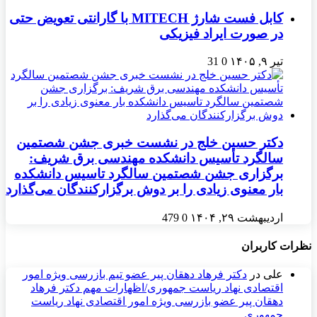
کابل فست شارژ MITECH با گارانتی تعویض حتی
در صورت ایراد فیزیکی
تیر ۹, ۱۴۰۵
0
31
دکتر حسین خلج در نشست خبری جشن شصتمین
سالگرد تأسیس دانشکده مهندسی برق شریف:
برگزاری جشن شصتمین سالگرد تاسیس دانشکده
بار معنوی زیادی را بر دوش برگزارکنندگان می‌گذارد
اردیبهشت ۲۹, ۱۴۰۴
0
479
نظرات کاربران
علی
در
دکتر فرهاد دهقان پیر عضو تيم بازرسی ويژه امور
اقتصادی نهاد رياست جمهوری/اظهارات مهم دکتر فرهاد
دهقان پیر عضو بازرسی ویژه امور اقتصادی نهاد ریاست
جمهوری