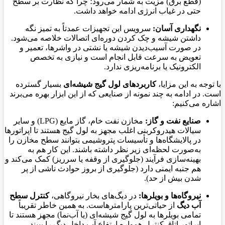
(قطع برق) مزیت به شمار می‌رود؛ چرا که نظارت بر سطح
حتی در غیاب انرژی ادامه خواهد داشت.
نگهداری آسان:
سرویس این تجهیزات عمدتاً به تمیز نگه
داشتن شیشه و چک کردن دوره‌ای اتصالات خلاصه می‌شود.
در صورت آسیب‌دیدن شیشه یا نشتی در واشرها، تعمیر و
تعویض به سرعت قابل انجام است و نیازی به تخصص
الکترونیک یا برنامه‌ریزی ندارد.
با توجه به این مزایا،
کاربردهای لول گیج شیشه‌ای
بسیار گسترده
است. در ادامه به چند نمونه از صنایعی که از این ابزار بهره می‌برند
اشاره می‌کنیم:
صنایع نفت و گاز:
مخازن نفت خام، گاز مایع (LPG) و سایر
سیالات هیدروکربنی اغلب مجهز به لول گیج هستند تا اپراتورها
در پالایشگاه‌ها و تأسیسات پتروشیمی بتوانند سطح مخازن را
به‌صورت لحظه‌ای زیر نظر داشته باشند. این کار هم به
بهینه‌سازی فرآیند (جلوگیری از وقفه یا سرریز) کمک می‌کند و
هم جنبه ایمنی دارد (جلوگیری از بروز حوادث ناشی از پر
شدن بیش از حد).
نیروگاه‌ها و بویلرها:
در دیگ‌های بخار نیروگاهی،
کنترل سطح
آب دیگ
از حیاتی‌ترین پارامترهاست. به همین خاطر تقریباً
تمامی بویلرها به لول گیج شیشه‌ای (یا آب‌نما) مجهز هستند تا
اپراتور اتاق کنترل همواره ارتفاع آب داخل دیگ را ببیند.