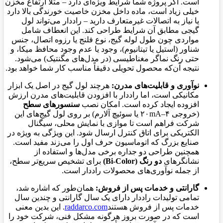
است. اگر پروژه شما شرایط ویژه‌ای دارد – مثلاً ارتفاع مخزن
خیلی زیاد است، ماده داخل مخزن خاصیت خورندگی بالا دارد
یا نیاز به اتصالات غیرمتعارف دارید – راددار می‌تواند لول
گیجی مطابق آن شرایط طراحی کند. این انعطاف شامل
مواردی چون طول لوله گیج، نوع فلنج یا رزوه اتصال، جنس
شناور (استیل یا تیتانیوم)، وجود یا عدم وجود محافظ میکا، و
حتی رنگ نماگر مغناطیسی (در مدل‌های مگنتیک) می‌شود.
نتیجه آن‌که محصول تحویلی دقیقاً مناسب کار شما خواهد بود.
نوآوری و قابلیت‌های مدرن:
هرچند لول گیج در اصل یک ابزار
مکانیکی است، اما راددار با افزودن قابلیت‌های مدرن ارزش
افزوده ایجاد کرده است. امکان نصب
سنسورهای سطح
(خروجی ۴–۲۰mA یا سوئیچ آلارم) بر روی لول گیج‌های این
شرکت فراهم است تا موازی با نمایش محلی، سیگنال
الکتریکی برای اتاق کنترل ارسال شود. این ویژگی به ویژه در
صنایع بزرگ که اتوماسیون حرف اول را می‌زند مفید است.
همچنین طراحی دو جداره برخی مدل‌ها و استفاده از
نشانگرهای
دو رنگ (Bi-Color)
برای تشخیص سریع‌تر سطح،
از جمله نوآوری‌های محصولات راددار است.
گارانتی و خدمات پس از فروش:
همان‌طور که اشاره شد،
تمامی تولیدات راددار دارای یک سال گارانتی و چندین سال
خدمات پس از فروش هستند
raddarco.com
. این بدین معنی
است که در صورت بروز هرگونه مشکل فنی، شرکت خود را