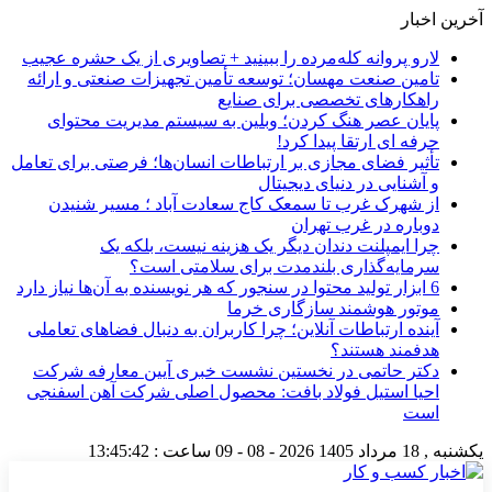
آخرین اخبار
لارو پروانه کله‌مرده را ببینید + تصاویری از یک حشره عجیب
تامین صنعت مهسان؛ توسعه تأمین تجهیزات صنعتی و ارائه
راهکارهای تخصصی برای صنایع
پایان عصر هنگ کردن؛ وبلین به سیستم مدیریت محتوای
حرفه ای ارتقا پیدا کرد!
تأثیر فضای مجازی بر ارتباطات انسان‌ها؛ فرصتی برای تعامل
و آشنایی در دنیای دیجیتال
از شهرک غرب تا سمعک کاج سعادت آباد ؛ مسیر شنیدن
دوباره در غرب تهران
چرا ایمپلنت دندان دیگر یک هزینه نیست، بلکه یک
سرمایه‌گذاری بلندمدت برای سلامتی است؟
6 ابزار تولید محتوا در سنجور که هر نویسنده به آن‌ها نیاز دارد
موتور هوشمند سازگاری خرما
آینده ارتباطات آنلاین؛ چرا کاربران به دنبال فضاهای تعاملی
هدفمند هستند؟
دکتر حاتمی در نخستین نشست خبری آیین معارفه شرکت
احیا استیل فولاد بافت: محصول اصلی شرکت آهن اسفنجی
است
یکشنبه , 18 مرداد 1405
2026 - 08 - 09
ساعت :
13:45:43