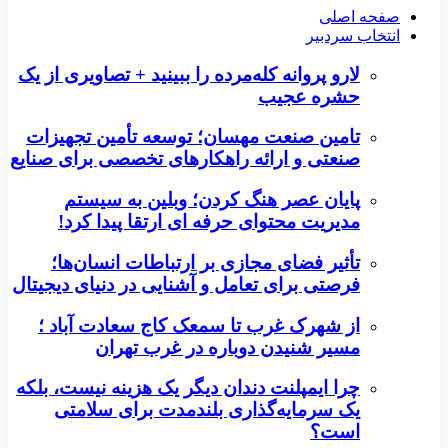
صفحه اصلی
انتخاب سردبیر
لارو پروانه کله‌مرده را ببینید + تصاویری از یک
حشره عجیب
تامین صنعت مهسان؛ توسعه تأمین تجهیزات
صنعتی و ارائه راهکارهای تخصصی برای صنایع
پایان عصر هنگ کردن؛ وبلین به سیستم
مدیریت محتوای حرفه ای ارتقا پیدا کرد!
تأثیر فضای مجازی بر ارتباطات انسان‌ها؛
فرصتی برای تعامل و آشنایی در دنیای دیجیتال
از شهرک غرب تا سمعک کاج سعادت آباد ؛
مسیر شنیدن دوباره در غرب تهران
چرا ایمپلنت دندان دیگر یک هزینه نیست، بلکه
یک سرمایه‌گذاری بلندمدت برای سلامتی
است؟