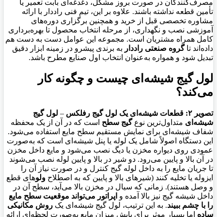
مصرف‌کنندگان در صورت بروز مشکل، دغدغه‌ای بابت تعمیر یا
تأمین قطعه نداشته باشند. علاوه بر این، تیم فنی راددار با ارائه
مشاوره تخصصی قبل از خرید و همچنین برگزاری دوره‌های
آموزشی نصب و نگهداری، از مرحله انتخاب محصول تا بهره‌برداری
کامل همراه مشتریان است. مجموعه این عوامل دست به دست هم
داده‌اند تا
گروه صنعتی راددار
به برندی پیشرو در زمینه ابزار دقیق
تبدیل شود و همواره به‌عنوان انتخاب اول صنایع مطرح باشد.
لول گیج شیشه‌ای چیست و چگونه کار
می‌کند؟
تصویر ۲: قطعات شیشه‌ای یک لول گیج رفلکس
–
لول گیج
شیشه‌ای
متداول‌ترین نوع
گیج سطح
است که در آن از یک محفظه
شفاف شیشه‌ای برای نمایش مستقیم سطح مایع استفاده می‌شود.
این دستگاه اصولاً شامل یک لوله یا پنل شیشه‌ای است که به‌صورت
عمودی روی دیواره مخزن یا دیگ نصب می‌شود و مایع داخل مخزن
در آن بالا و پایین می‌رود. دو شیر در بالا و پایین لوله نصب می‌شوند
تا جریان مایع را به داخل لوله گیج کنترل و در صورت نیاز آن را
ایزوله یا تخلیه کنند (شیرهای بالا و پایین که به اصطلاح
ولو
های قطع
و وصل هستند). زمانی که سیال در مخزن بالا می‌آید، سطح آن در
داخل شیشه گیج نیز بالا آمده و
اپراتور می‌تواند موقعیت سطح مایع
را با چشم ببیند
. به این ترتیب، لول گیج شیشه‌ای یک
روش مکانیکی
ساده
اما بسیار موثر برای پایش میزان مایع به‌صورت لحظه‌ای ارائه