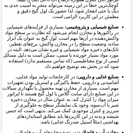
کوچک‌ترین خطا در این زمینه می‌تواند منجر به آسیب جدی به
دیگ یا حتی انفجار شود، لذا حضور یک لول گیج دقیق و
مطمئن در این کاربرد الزامی است.
صنایع شیمیایی و پتروشیمی:
بسیاری از فرآیندهای شیمیایی
در راکتورها و مخازن انجام می‌شود که نظارت بر سطح مواد
واکنش‌دهنده در آن‌ها مهم است. لول گیج به عنوان یک ابزار
ساده، وضعیت سطح را در مخازن واکنش، برج‌های تقطیر،
تانک‌های ذخیره مواد شیمیایی و غیره نشان می‌دهد. البته در
مورد مواد بسیار خورنده یا سمی، ممکن است به دلیل مسائل
ایمنی از نوع مغناطیسی (که تماس مستقیم ندارد) استفاده
شود که در بخش بعد توضیح خواهیم داد.
صنایع غذایی و دارویی:
در کارخانجات تولید مواد غذایی،
آشامیدنی و دارویی، حفظ پاکیزگی و استریل بودن تجهیزات
مهم است. بسیاری از مخازن تهیه محصول یا نگهداری سیالات
در این صنایع دارای سایت گلاس یا لول گیج هستند تا اپراتور
میزان مواد را کنترل کند. به عنوان مثال در مخازن ذخیره
شیر یا آب‌میوه، وجود یک نمایشگر سطح به جلوگیری از
سرریز و کنترل موجودی کمک می‌کند. بدیهی است که جنس
شیشه و بدنه در این کاربردها باید مطابق استانداردهای
بهداشتی (مثلاً استیل ضدزنگ غذایی) باشد.
مخازن آب و فاضلاب:
در تصفیه‌خانه‌های آب و فاضلاب،