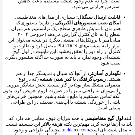
است، چرا که عدم وجود شیشه مستقیم باعث کاهش
استرس حرارتی می‌شود.
قابلیت ارسال سیگنال:
بسیاری از مدل‌های مغناطیسی
امکان نصب سنسورهای الکتریکی
را دارند؛ به‌طوری‌که
همزمان با نمایش ظاهری سطح، یک ترانسمیتر هم میزان
سطح را به اتاق کنترل گزارش می‌دهد (خروجی ۴–۲۰
میلی‌آمپر یا پروتکل‌های صنعتی دیگر). در نتیجه می‌توان این
ابزار را به سیستم‌های PLC/DCS متصل کرد و نظارت و
کنترل از راه دور را تحقق بخشید. این قابلیت در لول گیج
شیشه‌ای وجود ندارد یا باید به صورت جداگانه سنسور دیگری
نصب شود.
نگهداری آسان‌تر:
از آنجا که سیال و نمایشگر جدا از هم
هستند،
رسوب‌گرفتگی یا کدر شدن شیشه
(که در نوع
معمولی مشکل‌ساز بود) در کار نیست. بخش نشانگر بیرونی
را می‌توان به راحتی تمیز یا در صورت لزوم تعویض کرد، بدون
آنکه تماس مستقیم با مایع داشته باشیم. همچنین خرابی‌های
ناشی از خوردگی شیشه یا آب‌بندی ضعیف در این طراحی
منتفی است.
البته
لول گیج مغناطیسی
با همه مزایای فوق، معایبی هم دارد که
باید به آن‌ها توجه کرد. مهم‌ترین نکته
هزینه بالاتر
این سیستم نسبت
به مدل شیشه‌ای است
raddarco.com
. پیچیدگی طراحی و وجود