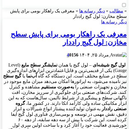
»
مطالب
»
دیگر رسانه ها
»
معرفی یک راهکار بومی برای پایش
سطح مخازن: لول گیج‌ راددار
دیگر رسانه ها
معرفی یک راهکار بومی برای پایش سطح
مخازن: لول گیج‌ راددار
مرداد ۲۵, ۱۴۰۴
156
0
4
لول گیج شیشه‌ای
– لول گیج یا همان
نمایشگر سطح مایع
(Level
Gauge) یکی از قدیمی‌ترین و قابل‌اعتمادترین ابزارهای اندازه‌گیری
سطح در صنایع مختلف است. این دستگاه که گاه
آب‌نما
یا
گیج سطح
نیز نامیده می‌شود، به اپراتورها امکان می‌دهد میزان مایع موجود در
مخازن و تجهیزات صنعتی را
به‌صورت مستقیم
مشاهده و کنترل
کنند. شرکت‌های صنعتی برای جلوگیری از سرریز مخازن، افت
ناگهانی سطح و پیشگیری از شرایط ناایمن، سال‌هاست که به این
ابزار مکانیکی ساده ولی کارآمد اتکا دارند. در کشور ما،
گروه
صنعتی راددار
به‌عنوان تولید‌کننده پیشتاز انواع شیرآلات و ابزار
دقیق، نقش مهمی در توسعه و بومی‌سازی فناوری لول گیج ایفا
کرده است. این شرکت با بیش از سه دهه سابقه، از دهه ۶۰
خورشیدی فعالیت خود را آغاز کرد و با ساخت اولین سری لول