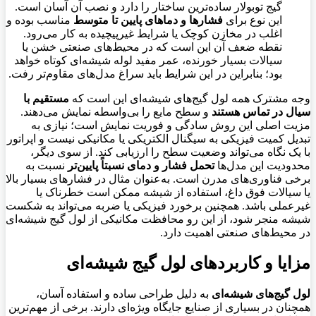
گیج توبولار ساده‌ترین ساختار را دارد و نصب آن آسان است.
این نوع برای
فشارها و دماهای پایین تا متوسط
مناسب بوده و
اغلب در مخازن کوچک یا شرایط غیرپیچیده به کار می‌رود.
نقطه ضعف آن این است که در محیط‌های صنعتی خشن یا
سیالات بسیار خورنده، عمر مفید لوله شیشه‌ای کوتاه خواهد
بود؛ بنابراین در این شرایط باید سراغ مدل‌های مقاوم‌تر رفت.
وجه مشترک همه لول گیج‌های شیشه‌ای این است که
مستقیم با
سیال در تماس هستند
و سطح مایع را بی‌واسطه نمایش می‌دهند.
مزیت اصلی این روش سادگی و فوریت نمایش است؛ نیازی به
تبدیل کمیت فیزیکی به سیگنال الکتریکی یا مکانیکی نیست و اپراتور
با یک نگاه می‌تواند وضعیت سطح را ارزیابی کند. از سوی دیگر،
محدودیت این مدل‌ها
تحمل فشار و دمای نسبتاً پایین‌تر
نسبت به
برخی فناوری‌های مدرن است. به‌عنوان مثال در فشارهای بسیار بالا
یا سیالات فوق داغ، استفاده از شیشه ممکن است خطرناک یا
غیرعملی باشد. همچنین برخورد فیزیکی یا ضربه می‌تواند به شکست
شیشه منجر شود، از این رو محافظت مکانیکی از لول گیج شیشه‌ای
در محیط‌های صنعتی اهمیت دارد.
مزایا و کاربردهای لول گیج شیشه‌ای
لول گیج‌های شیشه‌ای
به دلیل طراحی ساده و استفاده آسان،
همچنان در بسیاری از صنایع جایگاه ویژه‌ای دارند. برخی از مهم‌ترین