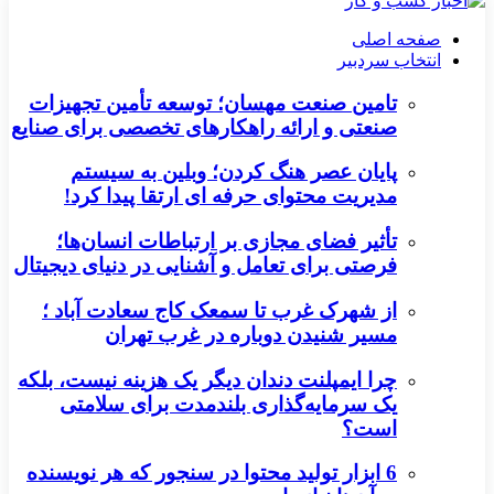
صفحه اصلی
انتخاب سردبیر
تامین صنعت مهسان؛ توسعه تأمین تجهیزات
صنعتی و ارائه راهکارهای تخصصی برای صنایع
پایان عصر هنگ کردن؛ وبلین به سیستم
مدیریت محتوای حرفه ای ارتقا پیدا کرد!
تأثیر فضای مجازی بر ارتباطات انسان‌ها؛
فرصتی برای تعامل و آشنایی در دنیای دیجیتال
از شهرک غرب تا سمعک کاج سعادت آباد ؛
مسیر شنیدن دوباره در غرب تهران
چرا ایمپلنت دندان دیگر یک هزینه نیست، بلکه
یک سرمایه‌گذاری بلندمدت برای سلامتی
است؟
6 ابزار تولید محتوا در سنجور که هر نویسنده