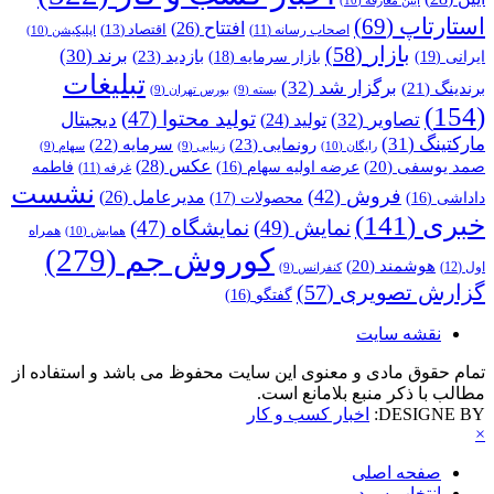
استارتاپ
(69)
افتتاح
(26)
اقتصاد
(13)
اصحاب رسانه
(11)
اپلیکیشن
(10)
بازار
(58)
برند
(30)
بازدید
(23)
ایرانی
(19)
بازار سرمایه
(18)
تبلیغات
برگزار شد
(32)
برندینگ
(21)
بسته
(9)
بورس تهران
(9)
(154)
تولید محتوا
(47)
تصاویر
(32)
دیجیتال
تولید
(24)
مارکتینگ
(31)
رونمایی
(23)
سرمایه
(22)
رایگان
(10)
زیبایی
(9)
سهام
(9)
عکس
(28)
صمد یوسفی
(20)
عرضه اولیه سهام
(16)
فاطمه
غرفه
(11)
نشست
فروش
(42)
مدیرعامل
(26)
داداشی
(16)
محصولات
(17)
خبری
(141)
نمایش
(49)
نمایشگاه
(47)
همراه
همایش
(10)
کوروش جم
(279)
هوشمند
(20)
اول
(12)
کنفرانس
(9)
گزارش تصویری
(57)
گفتگو
(16)
نقشه سایت
تمام حقوق مادی و معنوی این سایت محفوظ می باشد و استفاده از
مطالب با ذکر منبع بلامانع است.
DESIGNE BY:
اخبار کسب و کار
×
صفحه اصلی
انتخاب سردبیر