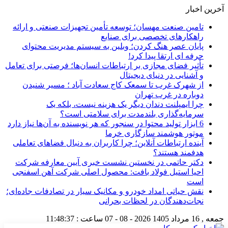
آخرین اخبار
تامین صنعت مهسان؛ توسعه تأمین تجهیزات صنعتی و ارائه
راهکارهای تخصصی برای صنایع
پایان عصر هنگ کردن؛ وبلین به سیستم مدیریت محتوای
حرفه ای ارتقا پیدا کرد!
تأثیر فضای مجازی بر ارتباطات انسان‌ها؛ فرصتی برای تعامل
و آشنایی در دنیای دیجیتال
از شهرک غرب تا سمعک کاج سعادت آباد ؛ مسیر شنیدن
دوباره در غرب تهران
چرا ایمپلنت دندان دیگر یک هزینه نیست، بلکه یک
سرمایه‌گذاری بلندمدت برای سلامتی است؟
6 ابزار تولید محتوا در سنجور که هر نویسنده به آن‌ها نیاز دارد
موتور هوشمند سازگاری خرما
آینده ارتباطات آنلاین؛ چرا کاربران به دنبال فضاهای تعاملی
هدفمند هستند؟
دکتر حاتمی در نخستین نشست خبری آیین معارفه شرکت
احیا استیل فولاد بافت: محصول اصلی شرکت آهن اسفنجی
است
نقش حیاتی امداد خودرو و مکانیک سیار در تصادفات جاده‌ای؛
نجات‌دهندگان در لحظات بحرانی
جمعه , 16 مرداد 1405
2026 - 08 - 07
ساعت :
11:48:38