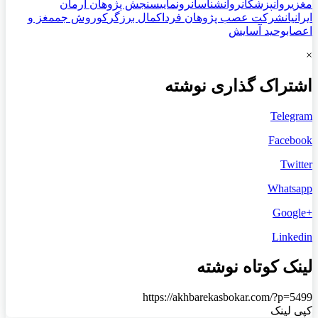
مغزی
روانپزشکان
روانشناسان
رونمایی
سنجش پژوهان آرمان
ایرانیان
شرکت عصب پژوهان فردا
کمال برزگر
کوروش جم
مغز و
اعصاب
وحید آسایش
×
اشتراک گذاری نوشته
Telegram
Facebook
Twitter
Whatsapp
+Google
Linkedin
لینک کوتاه نوشته
https://akhbarekasbokar.com/?p=5499
کپی لینک