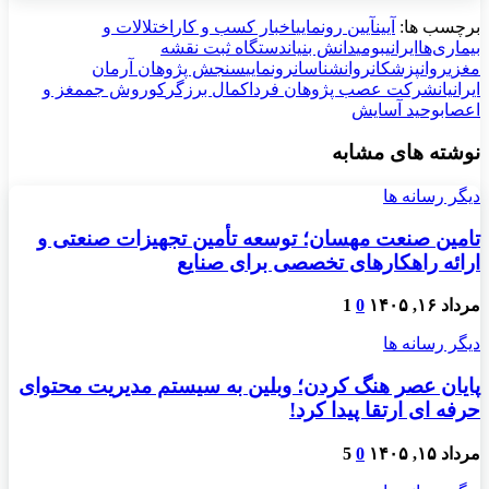
برچسب ها:
آیین
آیین رونمایی
اخبار کسب و کار
اختلالات و
بیماری‌ها
ایرانی
بومی
دانش بنیان
دستگاه ثبت نقشه
مغزی
روانپزشکان
روانشناسان
رونمایی
سنجش پژوهان آرمان
ایرانیان
شرکت عصب پژوهان فردا
کمال برزگر
کوروش جم
مغز و
اعصاب
وحید آسایش
نوشته های مشابه
دیگر رسانه ها
تامین صنعت مهسان؛ توسعه تأمین تجهیزات صنعتی و
ارائه راهکارهای تخصصی برای صنایع
مرداد ۱۶, ۱۴۰۵
0
1
دیگر رسانه ها
پایان عصر هنگ کردن؛ وبلین به سیستم مدیریت محتوای
حرفه ای ارتقا پیدا کرد!
مرداد ۱۵, ۱۴۰۵
0
5