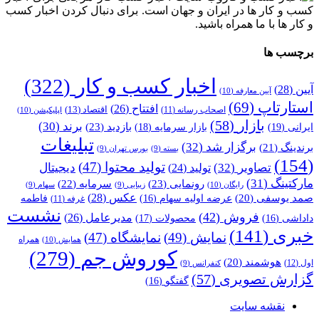
کسب و کار ها در ایران و جهان است. برای دنبال کردن اخبار کسب
و کار ها با ما همراه باشید.
برچسب ها
اخبار کسب و کار
(322)
آیین
(28)
آیین معارفه
(10)
استارتاپ
(69)
افتتاح
(26)
اقتصاد
(13)
اصحاب رسانه
(11)
اپلیکیشن
(10)
بازار
(58)
برند
(30)
بازدید
(23)
ایرانی
(19)
بازار سرمایه
(18)
تبلیغات
برگزار شد
(32)
برندینگ
(21)
بسته
(9)
بورس تهران
(9)
(154)
تولید محتوا
(47)
تصاویر
(32)
دیجیتال
تولید
(24)
مارکتینگ
(31)
رونمایی
(23)
سرمایه
(22)
رایگان
(10)
زیبایی
(9)
سهام
(9)
عکس
(28)
صمد یوسفی
(20)
عرضه اولیه سهام
(16)
فاطمه
غرفه
(11)
نشست
فروش
(42)
مدیرعامل
(26)
داداشی
(16)
محصولات
(17)
خبری
(141)
نمایش
(49)
نمایشگاه
(47)
همراه
همایش
(10)
کوروش جم
(279)
هوشمند
(20)
اول
(12)
کنفرانس
(9)
گزارش تصویری
(57)
گفتگو
(16)
نقشه سایت