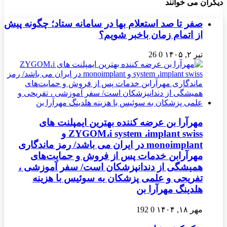
دیگران می خوانند
صفر تا صد استعلام بها در سامانه ستاد؛ چگونه پیش
از اتمام زمان باخبر شویم؟
تیر ۲, ۱۴۰۵
0
26
مهرآرا بن عرضه کننده بهترین ایمپلنت‌ های
ZYGOM،i system ،implant swiss و
monoimplant در ایران می باشد/ رمز ماندگاری
مهرآرابن خدمات پس از فروش و حمایت‌های
همیشگی از دندانپزشکان است/ سفر آموزشی ،
تفریحی و علمی پزشکان به سوئیس با هزینه
هلدینگ مهرآرا بن
مهر ۱۸, ۱۴۰۴
0
192