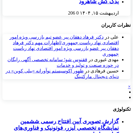
یدک کش شاهرود
اردیبهشت ۱۵, ۱۴۰۴
0
206
نظرات کاربران
علی
در
دکتر فرهاد دهقان پیر عضو تيم بازرسی ويژه امور
اقتصادی نهاد رياست جمهوری/اظهارات مهم دکتر فرهاد
دهقان پیر عضو بازرسی ویژه امور اقتصادی نهاد ریاست
جمهوری
مهدی غیوری
در
ققنوس شو؛ سامانه تخصصی آگهی رایگان
در حوزه صنعت و تولید و خدمات
حسین فرهادی
در
ظهور اکوسیستم نوآورانه «بیلی کوین» در
دنیای دیجیتال مارکتینگ
×
تکنولوژی
گزارش تصویری آیین افتتاح رسمی ششمین
نمایشگاه تخصصی لیزر، فوتونیک و فناوری‌های