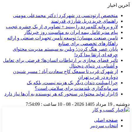
آخرین اخبار
متخصص ارتودنسی در شهرکرد | دکتر محمدعلی مومنی
راهنمای خرید دریل شارژی قدرتمند
لارو پروانه کله‌مرده را ببینید + تصاویری از یک حشره عجیب
پیام مدیرعامل بیمه ایران به مناسبت روز خبرنگار
تامین صنعت مهسان؛ توسعه تأمین تجهیزات صنعتی و ارائه
راهکارهای تخصصی برای صنایع
پایان عصر هنگ کردن؛ وبلین به سیستم مدیریت محتوای
حرفه ای ارتقا پیدا کرد!
تأثیر فضای مجازی بر ارتباطات انسان‌ها؛ فرصتی برای تعامل
و آشنایی در دنیای دیجیتال
از شهرک غرب تا سمعک کاج سعادت آباد ؛ مسیر شنیدن
دوباره در غرب تهران
چرا ایمپلنت دندان دیگر یک هزینه نیست، بلکه یک
سرمایه‌گذاری بلندمدت برای سلامتی است؟
6 ابزار تولید محتوا در سنجور که هر نویسنده به آن‌ها نیاز دارد
دوشنبه , 19 مرداد 1405
2026 - 08 - 10
ساعت :
7:54:10
صفحه اصلی
انتخاب سردبیر