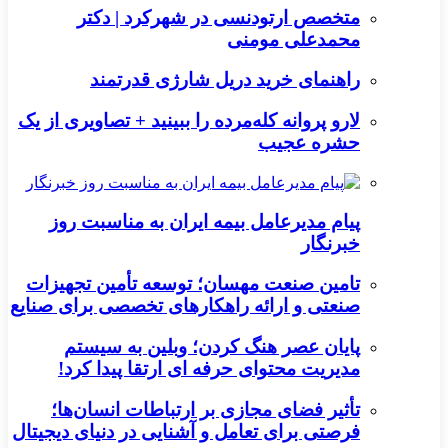
متخصص ارتودنسی در شهرکرد | دکتر
محمدعلی مومنی
راهنمای خرید دریل شارژی قدرتمند
لارو پروانه کله‌مرده را ببینید + تصاویری از یک
حشره عجیب
پیام مدیرعامل بیمه ایران به مناسبت روز
خبرنگار
تامین صنعت مهسان؛ توسعه تأمین تجهیزات
صنعتی و ارائه راهکارهای تخصصی برای صنایع
پایان عصر هنگ کردن؛ وبلین به سیستم
مدیریت محتوای حرفه ای ارتقا پیدا کرد!
تأثیر فضای مجازی بر ارتباطات انسان‌ها؛
فرصتی برای تعامل و آشنایی در دنیای دیجیتال