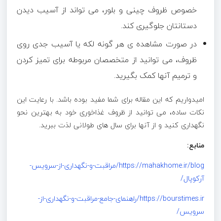
خصوص ظروف چینی و بلور، می تواند از آسیب دیدن
دستانتان جلوگیری کند.
در صورت مشاهده ی هر گونه لکه یا آسیب جدی روی
ظروف، می توانید از متخصصان مربوطه برای تمیز کردن
و ترمیم آنها کمک بگیرید.
امیدواریم که این مقاله برای شما مفید بوده باشد. با رعایت این
نکات ساده، می توانید از ظروف غذاخوری خود به بهترین نحو
نگهداری کنید و از آنها برای سال های طولانی لذت ببرید.
منابع:
https://mahakhome.ir/blog/مراقبت-و-نگهداری-از-سرویس-
آرکوپال/
https://bourstimes.ir/راهنمای-جامع-مراقبت-و-نگهداری-از-
سرویس/