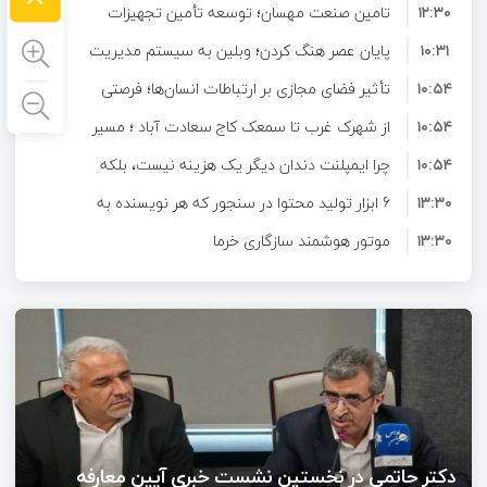
۱۲:۳۰
حشره عجیب
تامین صنعت مهسان؛ توسعه تأمین تجهیزات
۱۰:۳۱
صنعتی و ارائه راهکارهای تخصصی برای صنایع
پایان عصر هنگ کردن؛ وبلین به سیستم مدیریت
۱۰:۵۴
محتوای حرفه ای ارتقا پیدا کرد!
تأثیر فضای مجازی بر ارتباطات انسان‌ها؛ فرصتی
۱۰:۵۴
برای تعامل و آشنایی در دنیای دیجیتال
از شهرک غرب تا سمعک کاج سعادت آباد ؛ مسیر
۱۰:۵۴
شنیدن دوباره در غرب تهران
چرا ایمپلنت دندان دیگر یک هزینه نیست، بلکه
۱۳:۳۰
6 ابزار تولید محتوا در سنجور که هر نویسنده به
یک سرمایه‌گذاری بلندمدت برای سلامتی است؟
۱۳:۳۰
آن‌ها نیاز دارد
موتور هوشمند سازگاری خرما
۱۳:۳۰
آینده ارتباطات آنلاین؛ چرا کاربران به دنبال فضاهای
۱۶:۴۰
تعاملی هدفمند هستند؟
دکتر حاتمی در نخستین نشست خبری آیین معارفه
شرکت احیا استیل فولاد بافت: محصول اصلی
شرکت آهن اسفنجی است
دکتر حاتمی در نخستین نشست خبری آیین معارفه