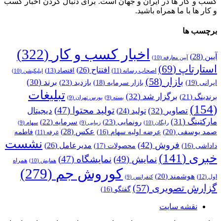
کسب و کار ها در ایران و جهان است. برای دنبال کردن اخبار کسب
و کار ها با ما همراه باشید.
برچسب ها
اخبار کسب و کار
(322)
آیین
(28)
آیین معارفه
(10)
استارتاپ
(69)
افتتاح
(26)
اقتصاد
(13)
اصحاب رسانه
(11)
اپلیکیشن
(10)
بازار
(58)
برند
(30)
بازدید
(23)
ایرانی
(19)
بازار سرمایه
(18)
تبلیغات
برگزار شد
(32)
برندینگ
(21)
بسته
(9)
بورس تهران
(9)
(154)
تولید محتوا
(47)
تصاویر
(32)
دیجیتال
تولید
(24)
مارکتینگ
(31)
رونمایی
(23)
سرمایه
(22)
رایگان
(10)
زیبایی
(9)
سهام
(9)
عکس
(28)
صمد یوسفی
(20)
عرضه اولیه سهام
(16)
فاطمه
غرفه
(11)
نشست
فروش
(42)
مدیرعامل
(26)
داداشی
(16)
محصولات
(17)
خبری
(141)
نمایش
(49)
نمایشگاه
(47)
همراه
همایش
(10)
کوروش جم
(279)
هوشمند
(20)
اول
(12)
کنفرانس
(9)
گزارش تصویری
(57)
گفتگو
(16)
نقشه سایت