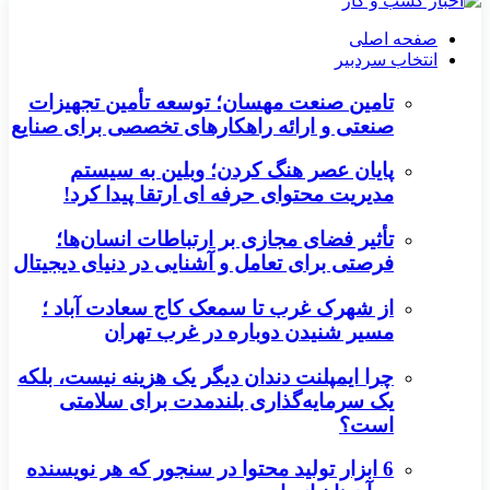
صفحه اصلی
انتخاب سردبیر
تامین صنعت مهسان؛ توسعه تأمین تجهیزات
صنعتی و ارائه راهکارهای تخصصی برای صنایع
پایان عصر هنگ کردن؛ وبلین به سیستم
مدیریت محتوای حرفه ای ارتقا پیدا کرد!
تأثیر فضای مجازی بر ارتباطات انسان‌ها؛
فرصتی برای تعامل و آشنایی در دنیای دیجیتال
از شهرک غرب تا سمعک کاج سعادت آباد ؛
مسیر شنیدن دوباره در غرب تهران
چرا ایمپلنت دندان دیگر یک هزینه نیست، بلکه
یک سرمایه‌گذاری بلندمدت برای سلامتی
است؟
6 ابزار تولید محتوا در سنجور که هر نویسنده