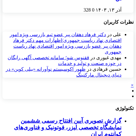
آذر ۱۳, ۱۴۰۳
0
328
نظرات کاربران
علی
در
دکتر فرهاد دهقان پیر عضو تيم بازرسی ويژه امور
اقتصادی نهاد رياست جمهوری/اظهارات مهم دکتر فرهاد
دهقان پیر عضو بازرسی ویژه امور اقتصادی نهاد ریاست
جمهوری
مهدی غیوری
در
ققنوس شو؛ سامانه تخصصی آگهی رایگان
در حوزه صنعت و تولید و خدمات
حسین فرهادی
در
ظهور اکوسیستم نوآورانه «بیلی کوین» در
دنیای دیجیتال مارکتینگ
×
تکنولوژی
گزارش تصویری آیین افتتاح رسمی ششمین
نمایشگاه تخصصی لیزر، فوتونیک و فناوری‌های
کوانتوم ایران