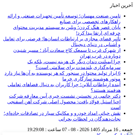
آخرین اخبار
تامین صنعت مهسان؛ توسعه تأمین تجهیزات صنعتی و ارائه
راهکارهای تخصصی برای صنایع
پایان عصر هنگ کردن؛ وبلین به سیستم مدیریت محتوای
حرفه ای ارتقا پیدا کرد!
تأثیر فضای مجازی بر ارتباطات انسان‌ها؛ فرصتی برای تعامل
و آشنایی در دنیای دیجیتال
از شهرک غرب تا سمعک کاج سعادت آباد ؛ مسیر شنیدن
دوباره در غرب تهران
چرا ایمپلنت دندان دیگر یک هزینه نیست، بلکه یک
سرمایه‌گذاری بلندمدت برای سلامتی است؟
6 ابزار تولید محتوا در سنجور که هر نویسنده به آن‌ها نیاز دارد
موتور هوشمند سازگاری خرما
آینده ارتباطات آنلاین؛ چرا کاربران به دنبال فضاهای تعاملی
هدفمند هستند؟
دکتر حاتمی در نخستین نشست خبری آیین معارفه شرکت
احیا استیل فولاد بافت: محصول اصلی شرکت آهن اسفنجی
است
نقش حیاتی امداد خودرو و مکانیک سیار در تصادفات جاده‌ای؛
نجات‌دهندگان در لحظات بحرانی
جمعه , 16 مرداد 1405
2026 - 08 - 07
ساعت :
19:29:08