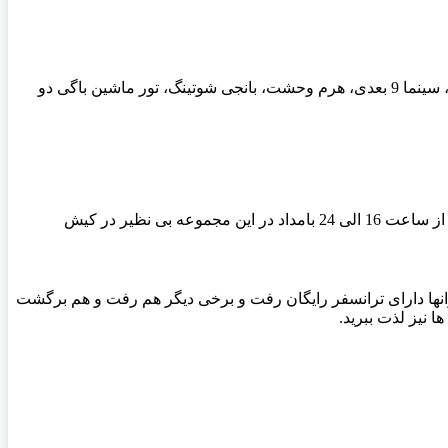
cc90، ترامپولین، ماشین کوبنده، موتور دریفت، قایق بامپر، سینما 9 بعدی، هرم وحشت، بانجی شوتينگ، تور ماشین باگی دو
 نظیر در کیش
انها دارای ترانسفر رایگان رفت و برخی دیگر هم رفت و هم برگشت
ا نیز لذت ببرید
.