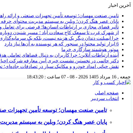
آخرین اخبار
تامین صنعت مهسان؛ توسعه تأمین تجهیزات صنعتی و ارائه را
پایان عصر هنگ کردن؛ وبلین به سیستم مدیریت محتوای حرفه ای 
تأثیر فضای مجازی بر ارتباطات انسان‌ها؛ فرصتی برای تعامل و 
از شهرک غرب تا سمعک کاج سعادت آباد ؛ مسیر شنیدن دوباره 
چرا ایمپلنت دندان دیگر یک هزینه نیست، بلکه یک سرمایه‌گذا
6 ابزار تولید محتوا در سنجور که هر نویسنده به آن‌ها نیاز دارد
موتور هوشمند سازگاری خرما
آینده ارتباطات آنلاین؛ چرا کاربران به دنبال فضاهای تعاملی هد
دکتر حاتمی در نخستین نشست خبری آیین معارفه شرکت احیا
نقش حیاتی امداد خودرو و مکانیک سیار در تصادفات جاده‌ای؛ ن
جمعه , 16 مرداد 1405
2026 - 08 - 07
ساعت :
18:43:21
صفحه اصلی
انتخاب سردبیر
تامین صنعت مهسان؛ توسعه تأمین تجهیزات صنع
پایان عصر هنگ کردن؛ وبلین به سیستم مدیریت م