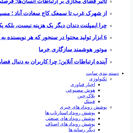
تأثیر فضای مجازی بر ارتباطات انسان‌ها؛ فرصتی 
از شهرک غرب تا سمعک کاج سعادت آباد ؛ مسیر
چرا ایمپلنت دندان دیگر یک هزینه نیست، بلکه 
6 ابزار تولید محتوا در سنجور که هر نویسنده به آن‌ها نیاز دارد
موتور هوشمند سازگاری خرما
آینده ارتباطات آنلاین؛ چرا کاربران به دنبال ف
دسته بندی سایت
تکنولوژی
اخبار فناوری
هوش مصنوعی
بلاک چین
فینتک
پوشش رویداد های خبری
پوشش رویداد استارتاپ ها
پوشش رویداد های صنعتی
پوشش رویداد های اصناف
دیگر رسانه ها