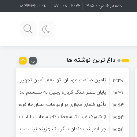
جمعه , 16 مرداد 1405
2026 - 08 - 07
ساعت :
18:44:30
یتال
آینده ارتباطات آنلاین؛ چرا کاربران به دنبال فضاهای تعاملی هدفمند هستند؟
از شهرک غرب تا سمعک کاج سعادت آباد ؛ مسیر شنیدن دوباره در غرب تهران
داغ ترین نوشته ها
تامین صنعت مهسان؛ توسعه تأمین تجهیزات صنعتی و 
۱۲:۳۰
تخصصی برای صنایع
پایان عصر هنگ کردن؛ وبلین به سیستم مدیریت محتوا
۱۰:۳۱
پیدا کرد!
تأثیر فضای مجازی بر ارتباطات انسان‌ها؛ فرصتی برای ت
۱۰:۵۴
دنیای دیجیتال
از شهرک غرب تا سمعک کاج سعادت آباد ؛ مسیر شنید
۱۰:۵۴
تهران
چرا ایمپلنت دندان دیگر یک هزینه نیست، بلکه یک سر
۱۰:۵۴