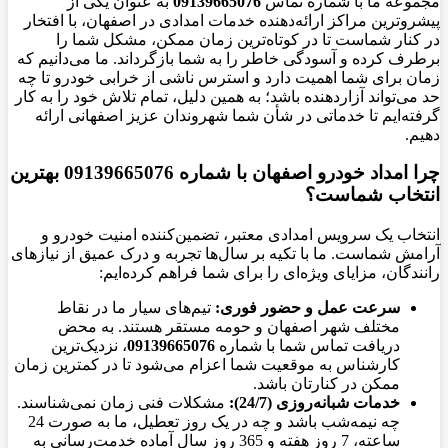
مجموعه ما با شماره تماس
09139665076
به عنوان یکی از
پیشروترین مراکز ارائه‌دهنده خدمات امدادی در اصفهان، با افتخار
در کنار شماست تا در کوتاه‌ترین زمان ممکن، مشکل شما را
برطرف کرده و آسودگی خاطر را به شما بازگرداند. ما می‌دانیم که
زمان برای شما اهمیت دارد و استرس ناشی از خرابی خودرو تا چه
حد می‌تواند آزاردهنده باشد؛ به همین دلیل، تمام تلاش خود را به کار
گرفته‌ایم تا خدماتی در شأن شما شهروندان عزیز اصفهانی ارائه
دهیم.
چرا امداد خودرو اصفهان با شماره 09139665076 بهترین
انتخاب شماست؟
انتخاب یک سرویس امدادی معتبر، تضمین‌کننده امنیت خودرو و
آرامش شماست. ما با تکیه بر سال‌ها تجربه و درک عمیق از نیازهای
رانندگان، مزایای ویژه‌ای را برای شما فراهم کرده‌ایم:
سرعت عمل و حضور فوری:
تیم‌های سیار ما در نقاط
مختلف شهر اصفهان و حومه مستقر هستند. به محض
دریافت تماس شما با شماره
09139665076
، نزدیک‌ترین
کارشناس به موقعیت شما اعزام می‌شود تا در کمترین زمان
ممکن در کنارتان باشد.
خدمات شبانه‌روزی (24/7):
مشکلات فنی زمان نمی‌شناسند.
چه نیمه‌شب باشد و چه در یک روز تعطیل، ما به صورت 24
ساعته، 7 روز هفته و 365 روز سال آماده خدمت‌رسانی به