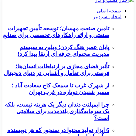
صفحه اصلی
انتخاب سردبیر
تامین صنعت مهسان؛ توسعه تأمین تجهیزات
صنعتی و ارائه راهکارهای تخصصی برای صنایع
پایان عصر هنگ کردن؛ وبلین به سیستم
مدیریت محتوای حرفه ای ارتقا پیدا کرد!
تأثیر فضای مجازی بر ارتباطات انسان‌ها؛
فرصتی برای تعامل و آشنایی در دنیای دیجیتال
از شهرک غرب تا سمعک کاج سعادت آباد ؛
مسیر شنیدن دوباره در غرب تهران
چرا ایمپلنت دندان دیگر یک هزینه نیست، بلکه
یک سرمایه‌گذاری بلندمدت برای سلامتی
است؟
6 ابزار تولید محتوا در سنجور که هر نویسنده