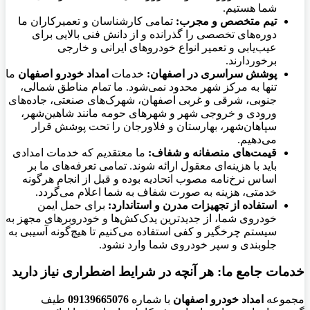
شما هستیم.
تیم متخصص و مجرب:
تمامی کارشناسان و تعمیرکاران ما
دوره‌های تخصصی را گذرانده و از دانش فنی بالایی برای
عیب‌یابی و تعمیر انواع خودروهای ایرانی و خارجی
برخوردارند.
پوشش سراسری در اصفهان:
خدمات
امداد خودرو اصفهان
ما
تنها به مرکز شهر محدود نمی‌شود. ما تمام مناطق شمالی،
جنوبی، شرقی و غربی اصفهان، شهرک‌های صنعتی، جاده‌های
ورودی و خروجی شهر و شهرهای حومه مانند شاهین‌شهر،
سپاهان‌شهر، بهارستان و فلاورجان را تحت پوشش قرار
می‌دهیم.
قیمت‌های منصفانه و شفاف:
ما معتقدیم که خدمات امدادی
باید با هزینه‌ای معقول ارائه شوند. تمامی تعرفه‌های ما بر
اساس نرخ‌نامه مصوب اتحادیه بوده و قبل از انجام هرگونه
خدمتی، هزینه به صورت شفاف به شما اعلام می‌گردد.
استفاده از تجهیزات مدرن و استاندارد:
برای حمل ایمن
خودروی شما، از جدیدترین یدک‌کش‌ها و خودروبرهای مجهز به
سیستم چرخگیر و کفی استفاده می‌کنیم تا هیچ‌گونه آسیبی به
جلوبندی و سپر خودروی شما وارد نشود.
خدمات جامع ما: هر آنچه در شرایط اضطراری نیاز دارید
مجموعه
امداد خودرو اصفهان
با شماره
09139665076
طیف