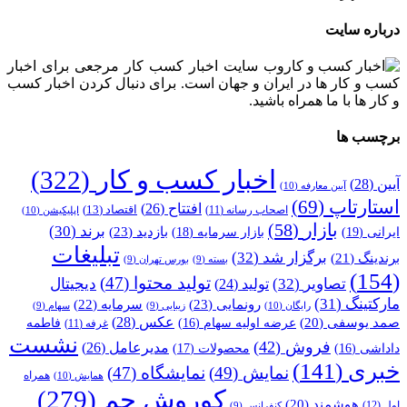
درباره سایت
وب سایت اخبار کسب کار مرجعی برای اخبار
کسب و کار ها در ایران و جهان است. برای دنبال کردن اخبار کسب
و کار ها با ما همراه باشید.
برچسب ها
اخبار کسب و کار
(322)
آیین
(28)
آیین معارفه
(10)
استارتاپ
(69)
افتتاح
(26)
اقتصاد
(13)
اصحاب رسانه
(11)
اپلیکیشن
(10)
بازار
(58)
برند
(30)
بازدید
(23)
ایرانی
(19)
بازار سرمایه
(18)
تبلیغات
برگزار شد
(32)
برندینگ
(21)
بسته
(9)
بورس تهران
(9)
(154)
تولید محتوا
(47)
تصاویر
(32)
دیجیتال
تولید
(24)
مارکتینگ
(31)
رونمایی
(23)
سرمایه
(22)
رایگان
(10)
زیبایی
(9)
سهام
(9)
عکس
(28)
صمد یوسفی
(20)
عرضه اولیه سهام
(16)
فاطمه
غرفه
(11)
نشست
فروش
(42)
مدیرعامل
(26)
داداشی
(16)
محصولات
(17)
خبری
(141)
نمایش
(49)
نمایشگاه
(47)
همراه
همایش
(10)
کوروش جم
(279)
هوشمند
(20)
اول
(12)
کنفرانس
(9)