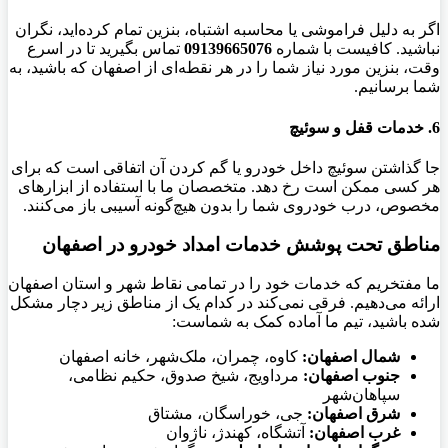
اگر به دلیل فراموشی یا محاسبه اشتباه، بنزین تمام کرده‌اید، نگران
نباشید. کافیست با شماره
09139665076
تماس بگیرید تا در اسرع
وقت، بنزین مورد نیاز شما را در هر نقطه‌ای از اصفهان که باشید، به
شما برسانیم.
6. خدمات قفل و سوئیچ
جا گذاشتن سوئیچ داخل خودرو یا گم کردن آن اتفاقی است که برای
هر کسی ممکن است رخ دهد. متخصصان ما با استفاده از ابزارهای
مخصوص، درب خودروی شما را بدون هیچ‌گونه آسیبی باز می‌کنند.
مناطق تحت پوشش خدمات امداد خودرو در اصفهان
ما مفتخریم که خدمات خود را در تمامی نقاط شهر و استان اصفهان
ارائه می‌دهیم. فرقی نمی‌کند در کدام یک از مناطق زیر دچار مشکل
شده باشید، تیم ما آماده کمک به شماست:
شمال اصفهان:
کاوه، چمران، ملک‌شهر، خانه اصفهان
جنوب اصفهان:
مرداویج، شیخ صدوق، حکیم نظامی،
سپاهان‌شهر
شرق اصفهان:
جی، خوراسگان، مشتاق
غرب اصفهان:
آتشگاه، کهندژ، ناژوان