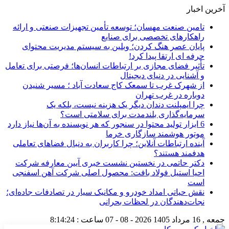
آخرین اخبار
تامین صنعت مهسان؛ توسعه تأمین تجهیزات صنعتی و ارائه
راهکارهای تخصصی برای صنایع
پایان عصر هنگ کردن؛ وبلین به سیستم مدیریت محتوای
حرفه ای ارتقا پیدا کرد!
تأثیر فضای مجازی بر ارتباطات انسان‌ها؛ فرصتی برای تعامل
و آشنایی در دنیای دیجیتال
از شهرک غرب تا سمعک کاج سعادت آباد ؛ مسیر شنیدن
دوباره در غرب تهران
چرا ایمپلنت دندان دیگر یک هزینه نیست، بلکه یک
سرمایه‌گذاری بلندمدت برای سلامتی است؟
6 ابزار تولید محتوا در سنجور که هر نویسنده به آن‌ها نیاز دارد
موتور هوشمند سازگاری خرما
آینده ارتباطات آنلاین؛ چرا کاربران به دنبال فضاهای تعاملی
هدفمند هستند؟
دکتر حاتمی در نخستین نشست خبری آیین معارفه شرکت
احیا استیل فولاد بافت: محصول اصلی شرکت آهن اسفنجی
است
نقش حیاتی امداد خودرو و مکانیک سیار در تصادفات جاده‌ای؛
نجات‌دهندگان در لحظات بحرانی
جمعه , 16 مرداد 1405
2026 - 08 - 07
ساعت :
8:14:25