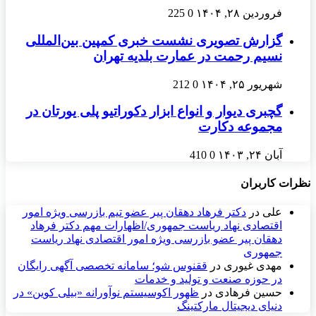
فروردین ۲۸, ۱۴۰۴
0
225
گزارش تصویری نشست خبری کمپین بین‌المللی
نسیم رحمت در عمارت بلديه تهران
شهریور ۲۵, ۱۴۰۴
0
212
گچبری دیوار و انواع ابزار دکوراتیو پلی یورتان در
مجموعه دکارت
آبان ۲۴, ۱۴۰۳
0
410
نظرات کاربران
علی
در
دکتر فرهاد دهقان پیر عضو تيم بازرسی ويژه امور
اقتصادی نهاد رياست جمهوری/اظهارات مهم دکتر فرهاد
دهقان پیر عضو بازرسی ویژه امور اقتصادی نهاد ریاست
جمهوری
مهدی غیوری
در
ققنوس شو؛ سامانه تخصصی آگهی رایگان
در حوزه صنعت و تولید و خدمات
حسین فرهادی
در
ظهور اکوسیستم نوآورانه «بیلی کوین» در
دنیای دیجیتال مارکتینگ