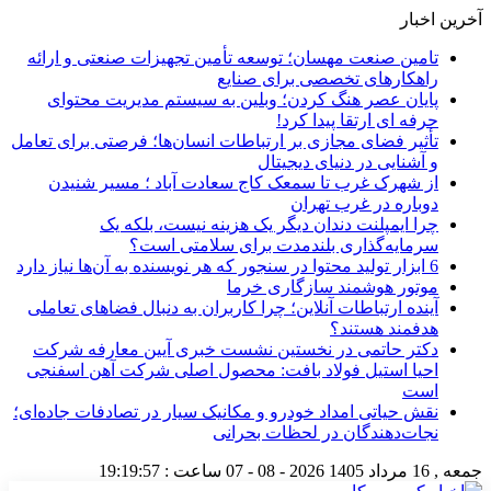
آخرین اخبار
تامین صنعت مهسان؛ توسعه تأمین تجهیزات صنعتی و ارائه
راهکارهای تخصصی برای صنایع
پایان عصر هنگ کردن؛ وبلین به سیستم مدیریت محتوای
حرفه ای ارتقا پیدا کرد!
تأثیر فضای مجازی بر ارتباطات انسان‌ها؛ فرصتی برای تعامل
و آشنایی در دنیای دیجیتال
از شهرک غرب تا سمعک کاج سعادت آباد ؛ مسیر شنیدن
دوباره در غرب تهران
چرا ایمپلنت دندان دیگر یک هزینه نیست، بلکه یک
سرمایه‌گذاری بلندمدت برای سلامتی است؟
6 ابزار تولید محتوا در سنجور که هر نویسنده به آن‌ها نیاز دارد
موتور هوشمند سازگاری خرما
آینده ارتباطات آنلاین؛ چرا کاربران به دنبال فضاهای تعاملی
هدفمند هستند؟
دکتر حاتمی در نخستین نشست خبری آیین معارفه شرکت
احیا استیل فولاد بافت: محصول اصلی شرکت آهن اسفنجی
است
نقش حیاتی امداد خودرو و مکانیک سیار در تصادفات جاده‌ای؛
نجات‌دهندگان در لحظات بحرانی
جمعه , 16 مرداد 1405
2026 - 08 - 07
ساعت :
19:19:58