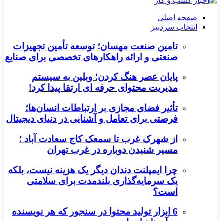
صفحه اصلی
انتخاب سردبیر
تامین صنعت مهسان؛ توسعه تأمین تجهیزات
صنعتی و ارائه راهکارهای تخصصی برای صنایع
پایان عصر هنگ کردن؛ وبلین به سیستم
مدیریت محتوای حرفه ای ارتقا پیدا کرد!
تأثیر فضای مجازی بر ارتباطات انسان‌ها؛
فرصتی برای تعامل و آشنایی در دنیای دیجیتال
از شهرک غرب تا سمعک کاج سعادت آباد ؛
مسیر شنیدن دوباره در غرب تهران
چرا ایمپلنت دندان دیگر یک هزینه نیست، بلکه
یک سرمایه‌گذاری بلندمدت برای سلامتی
است؟
6 ابزار تولید محتوا در سنجور که هر نویسنده