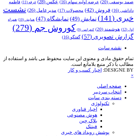
عکس
(28)
صمد یوسفی
(20)
عرضه اولیه سهام
(16)
فاطمه
غرفه
(11)
نشست
فروش
(42)
مدیرعامل
(26)
داداشی
(16)
محصولات
(17)
خبری
(141)
نمایش
(49)
نمایشگاه
(47)
همراه
همایش
(10)
کوروش جم
(279)
هوشمند
(20)
اول
(12)
کنفرانس
(9)
گزارش تصویری
(57)
گفتگو
(16)
نقشه سایت
تمام حقوق مادی و معنوی این سایت محفوظ می باشد و استفاده از
مطالب با ذکر منبع بلامانع است.
DESIGNE BY:
اخبار کسب و کار
×
صفحه اصلی
انتخاب سردبیر
دسته بندی سایت
تکنولوژی
اخبار فناوری
هوش مصنوعی
بلاک چین
فینتک
پوشش رویداد های خبری