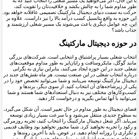
با این حال، اگر می‌خواهید یک مسیر شغلی را انتخاب کنید که به
طور مداوم شما را به چالش بکشد و خلاقیت‌تان را تقویت کند،
حرکت به سمت دنیای دیجیتال مارکتینگ تصمیمی عاقلانه خواهد بود.
این حوزه به واقع پتانسیل کسب درآمد بالا را نیز داراست. علاوه بر
این، چه عوامل دیگری باعث می‌شوند یک مسیر شغلی ارزشمند و
جذاب باشد؟
در حوزه دیجیتال مارکتینگ
انتخاب شغلی بسیار پراشتیاق و انتخابی است. شرکت‌های بزرگی
مانند گوگل، مایکروسافت و رایان‌ایر به طور مداوم موقعیت‌های
شغلی جدید در این حوزه ایجاد می‌کنند، بنابراین نیازی به نگرانی
درباره انتخاب شغلی در این صنعت نیست. هر ماه نقش‌های جدید در
دیجیتال مارکتینگ توسعه می‌یابند و شما می‌توانید تخصص خود را در
یکی از زیرشاخه‌های آن انتخاب کنید. از سوی دیگر، برندها و
کسب‌وکارهای مختلف نیز به دنبال استعدادهای شما هستند و شما
می‌توانید با آنها تماس بگیرید و درخواست کار دهید.
فضای دیجیتال به طور مداوم در حال تغییر است. آن شکل می‌گیرد،
به سطوح جدیدی منتقل می‌شود و با سرعت بسیار زیادی توسعه
می‌یابد. اگر شغل دیجیتال مارکتینگ را انتخاب کنید، تجربه روزمرگی
و رکود را تجربه نخواهید کرد. شما مجبور نخواهید بود وظایف قدیمی
و تکراری را روزانه انجام دهید. در عوض، باید با آخرین روند‌ها و
ترندهای صنعت خود آشنا باشید، مهارت‌های جدید را یاد بگیرید و