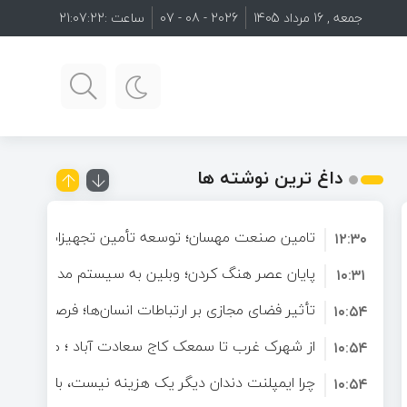
جمعه , 16 مرداد 1405
2026 - 08 - 07
ساعت :
21:07:23
یتال
آینده ارتباطات آنلاین؛ چرا کاربران به دنبال فضاهای تعاملی هدفمند هستند؟
از شهرک غرب تا سمعک کاج سعادت آباد ؛ مسیر شنیدن دوباره در غرب تهران
داغ ترین نوشته ها
تامین صنعت مهسان؛ توسعه تأمین تجهیزات صنعتی و 
۱۲:۳۰
تخصصی برای صنایع
پایان عصر هنگ کردن؛ وبلین به سیستم مدیریت محتوا
۱۰:۳۱
پیدا کرد!
تأثیر فضای مجازی بر ارتباطات انسان‌ها؛ فرصتی برای ت
۱۰:۵۴
دنیای دیجیتال
از شهرک غرب تا سمعک کاج سعادت آباد ؛ مسیر شنید
۱۰:۵۴
تهران
چرا ایمپلنت دندان دیگر یک هزینه نیست، بلکه یک سر
۱۰:۵۴