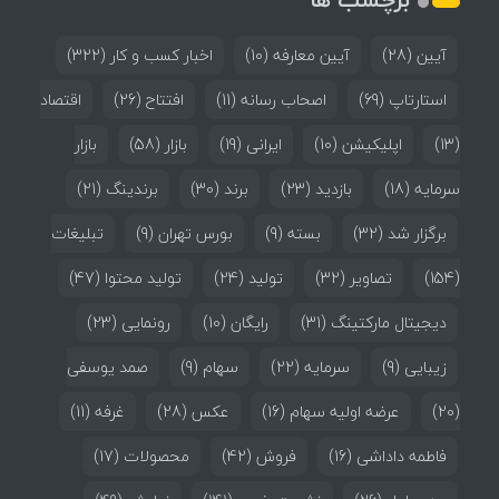
آیین
(28)
آیین معارفه
(10)
اخبار کسب و کار
(322)
استارتاپ
(69)
اصحاب رسانه
(11)
افتتاح
(26)
اقتصاد
(13)
اپلیکیشن
(10)
ایرانی
(19)
بازار
(58)
بازار
سرمایه
(18)
بازدید
(23)
برند
(30)
برندینگ
(21)
برگزار شد
(32)
بسته
(9)
بورس تهران
(9)
تبلیغات
(154)
تصاویر
(32)
تولید
(24)
تولید محتوا
(47)
دیجیتال مارکتینگ
(31)
رایگان
(10)
رونمایی
(23)
زیبایی
(9)
سرمایه
(22)
سهام
(9)
صمد یوسفی
(20)
عرضه اولیه سهام
(16)
عکس
(28)
غرفه
(11)
فاطمه داداشی
(16)
فروش
(42)
محصولات
(17)