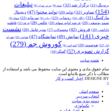
تبلیغات
برگزار شد
(32)
برندینگ
(21)
بسته
(9)
بورس تهران
(9)
(154)
تولید محتوا
(47)
تصاویر
(32)
دیجیتال
تولید
(24)
مارکتینگ
(31)
رونمایی
(23)
سرمایه
(22)
رایگان
(10)
زیبایی
(9)
سهام
(9)
عکس
(28)
صمد یوسفی
(20)
عرضه اولیه سهام
(16)
فاطمه
غرفه
(11)
نشست
فروش
(42)
مدیرعامل
(26)
داداشی
(16)
محصولات
(17)
خبری
(141)
نمایش
(49)
نمایشگاه
(47)
همراه
همایش
(10)
کوروش جم
(279)
هوشمند
(20)
اول
(12)
کنفرانس
(9)
گزارش تصویری
(57)
گفتگو
(16)
نقشه سایت
تمام حقوق مادی و معنوی این سایت محفوظ می باشد و استفاده از
مطالب با ذکر منبع بلامانع است.
DESIGNE BY:
اخبار کسب و کار
×
صفحه اصلی
انتخاب سردبیر
دسته بندی سایت
تکنولوژی
اخبار فناوری