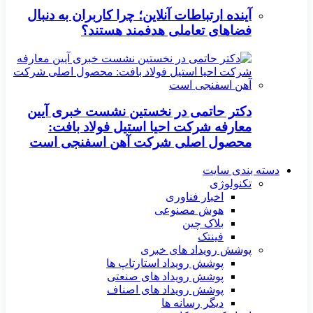
آینده ارتباطات آنلاین؛ چرا کاربران به دنبال
فضاهای تعاملی هدفمند هستند؟
دکتر حاتمی در نخستین نشست خبری آیین
معارفه شرکت احیا استیل فولاد بافت:
محصول اصلی شرکت آهن اسفنجی است
دسته بندی سایت
تکنولوژی
اخبار فناوری
هوش مصنوعی
بلاک چین
فینتک
پوشش رویداد های خبری
پوشش رویداد استارتاپ ها
پوشش رویداد های صنعتی
پوشش رویداد های اصناف
دیگر رسانه ها