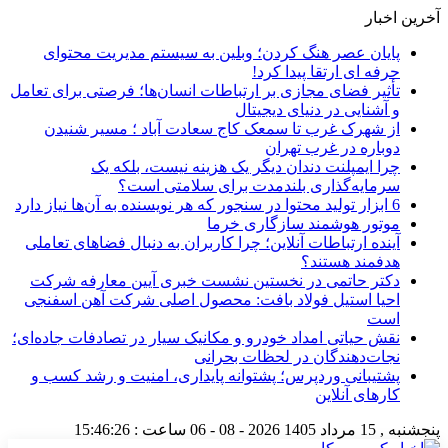
آخرین اخبار
پایان عصر هنگ کردن؛ وبلین به سیستم مدیریت محتوای
حرفه ای ارتقا پیدا کرد!
تأثیر فضای مجازی بر ارتباطات انسان‌ها؛ فرصتی برای تعامل
و آشنایی در دنیای دیجیتال
از شهرک غرب تا سمعک کاج سعادت آباد ؛ مسیر شنیدن
دوباره در غرب تهران
چرا ایمپلنت دندان دیگر یک هزینه نیست، بلکه یک
سرمایه‌گذاری بلندمدت برای سلامتی است؟
6 ابزار تولید محتوا در سنجور که هر نویسنده به آن‌ها نیاز دارد
موتور هوشمند سازگاری خرما
آینده ارتباطات آنلاین؛ چرا کاربران به دنبال فضاهای تعاملی
هدفمند هستند؟
دکتر حاتمی در نخستین نشست خبری آیین معارفه شرکت
احیا استیل فولاد بافت: محصول اصلی شرکت آهن اسفنجی
است
نقش حیاتی امداد خودرو و مکانیک سیار در تصادفات جاده‌ای؛
نجات‌دهندگان در لحظات بحرانی
پشتیبانی وردپرس؛ پشتوانه پایداری، امنیت و رشد کسب‌ و
کارهای آنلاین
پنجشنبه , 15 مرداد 1405
2026 - 08 - 06
ساعت :
15:46:26