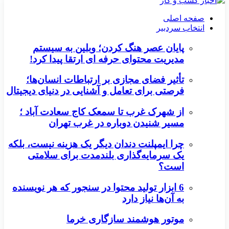
صفحه اصلی
انتخاب سردبیر
پایان عصر هنگ کردن؛ وبلین به سیستم
مدیریت محتوای حرفه ای ارتقا پیدا کرد!
تأثیر فضای مجازی بر ارتباطات انسان‌ها؛
فرصتی برای تعامل و آشنایی در دنیای دیجیتال
از شهرک غرب تا سمعک کاج سعادت آباد ؛
مسیر شنیدن دوباره در غرب تهران
چرا ایمپلنت دندان دیگر یک هزینه نیست، بلکه
یک سرمایه‌گذاری بلندمدت برای سلامتی
است؟
6 ابزار تولید محتوا در سنجور که هر نویسنده
به آن‌ها نیاز دارد
موتور هوشمند سازگاری خرما