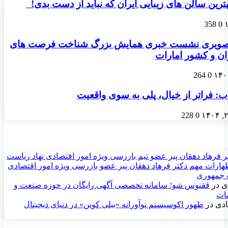
358
0
صویری نشست خبری همایش بزرگ شناخت فرصت های
ان و کشور امارات
264
0
: فراتر از خیال، پلی به سوی واقعیت
228
0
ر فرهاد دهقان پیر عضو تيم بازرسی ويژه امور اقتصادی نهاد رياست
ارات مهم دکتر فرهاد دهقان پیر عضو بازرسی ویژه امور اقتصادی
 جمهوری
ی
در
ققنوس شو؛ سامانه تخصصی آگهی رایگان در حوزه صنعت و
مات
دی
در
ظهور اکوسیستم نوآورانه «بیلی کوین» در دنیای دیجیتال