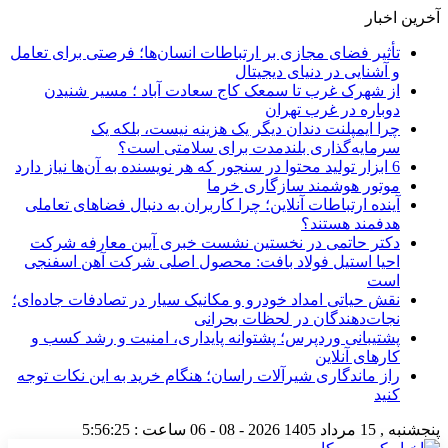
آخرین اخبار
تأثیر فضای مجازی بر ارتباطات انسان‌ها؛ فرصتی برای تعامل
و آشنایی در دنیای دیجیتال
از شهرک غرب تا سمعک کاج سعادت آباد ؛ مسیر شنیدن
دوباره در غرب تهران
چرا ایمپلنت دندان دیگر یک هزینه نیست، بلکه یک
سرمایه‌گذاری بلندمدت برای سلامتی است؟
6 ابزار تولید محتوا در سنجور که هر نویسنده به آن‌ها نیاز دارد
موتور هوشمند سازگاری خرما
آینده ارتباطات آنلاین؛ چرا کاربران به دنبال فضاهای تعاملی
هدفمند هستند؟
دکتر حاتمی در نخستین نشست خبری آیین معارفه شرکت
احیا استیل فولاد بافت: محصول اصلی شرکت آهن اسفنجی
است
نقش حیاتی امداد خودرو و مکانیک سیار در تصادفات جاده‌ای؛
نجات‌دهندگان در لحظات بحرانی
پشتیبانی وردپرس؛ پشتوانه پایداری، امنیت و رشد کسب‌ و
کارهای آنلاین
راز ماندگاری شیرآلات راسان؛ هنگام خرید به این نکات توجه
کنید
پنجشنبه , 15 مرداد 1405
2026 - 08 - 06
ساعت :
5:56:26