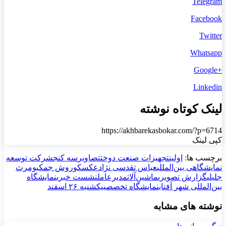
Telegram
Facebook
Twitter
Whatsapp
+Google
Linkedin
لینک کوتاه نوشته
https://akhbarekasbokar.com/?p=6714
کپی لینک
برچسب ها:
اولین
تجهیزات صنعت دوخت
تصاویر
سه کنج
شرکت توسعه
نمایشگاهی بین‌المللی
عباس تقدسی نژاد
عکس
کوروش جم
کیومرث
جلیلی
گزارش تصویری
ماشین‌آلات
مدیرعامل
نشست خبری
نمایشگاه
بین‌المللی شهر آفتاب
نمایشگاه تخصصی
یکشنبه ۲۶ اسفند
نوشته های مشابه