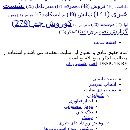
نشست
فروش
(42)
مدیرعامل
(26)
داداشی
(16)
محصولات
(17)
خبری
(141)
نمایش
(49)
نمایشگاه
(47)
همراه
همایش
(10)
کوروش جم
(279)
هوشمند
(20)
اول
(12)
کنفرانس
(9)
گزارش تصویری
(57)
گفتگو
(16)
نقشه سایت
تمام حقوق مادی و معنوی این سایت محفوظ می باشد و استفاده از
مطالب با ذکر منبع بلامانع است.
DESIGNE BY:
اخبار کسب و کار
×
صفحه اصلی
انتخاب سردبیر
دسته بندی سایت
تکنولوژی
اخبار فناوری
هوش مصنوعی
بلاک چین
فینتک
پوشش رویداد های خبری
پوشش رویداد استارتاپ ها