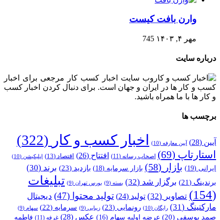
وارن بافت کیست
مهر ۴, ۱۴۰۳
745
درباره سایت
وب سایت اخبار کسب کار مرجعی برای اخبار
کسب و کار ها در ایران و جهان است. برای دنبال کردن اخبار کسب
و کار ها با ما همراه باشید.
برچسب ها
اخبار کسب و کار
(322)
آیین
(28)
آیین معارفه
(10)
استارتاپ
(69)
افتتاح
(26)
اقتصاد
(13)
اصحاب رسانه
(11)
اپلیکیشن
(10)
بازار
(58)
برند
(30)
بازدید
(23)
ایرانی
(19)
بازار سرمایه
(18)
تبلیغات
برگزار شد
(32)
برندینگ
(21)
بسته
(9)
بورس تهران
(9)
(154)
تولید محتوا
(47)
تصاویر
(32)
دیجیتال
تولید
(24)
مارکتینگ
(31)
رونمایی
(23)
سرمایه
(22)
رایگان
(10)
زیبایی
(9)
سهام
(9)
عکس
(28)
صمد یوسفی
(20)
عرضه اولیه سهام
(16)
فاطمه
غرفه
(11)