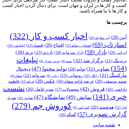
کسب و کار ها در ایران و جهان است. برای دنبال کردن اخبار کسب
و کار ها با ما همراه باشید.
برچسب ها
اخبار کسب و کار
(322)
آیین
(28)
آیین معارفه
(10)
استارتاپ
(69)
افتتاح
(26)
اقتصاد
(13)
اصحاب رسانه
(11)
اپلیکیشن
(10)
بازار
(58)
برند
(30)
بازدید
(23)
ایرانی
(19)
بازار سرمایه
(18)
تبلیغات
برگزار شد
(32)
برندینگ
(21)
بسته
(9)
بورس تهران
(9)
(154)
تولید محتوا
(47)
تصاویر
(32)
دیجیتال
تولید
(24)
مارکتینگ
(31)
رونمایی
(23)
سرمایه
(22)
رایگان
(10)
زیبایی
(9)
سهام
(9)
عکس
(28)
صمد یوسفی
(20)
عرضه اولیه سهام
(16)
فاطمه
غرفه
(11)
نشست
فروش
(42)
مدیرعامل
(26)
داداشی
(16)
محصولات
(17)
خبری
(141)
نمایش
(49)
نمایشگاه
(47)
همراه
همایش
(10)
کوروش جم
(279)
هوشمند
(20)
اول
(12)
کنفرانس
(9)
گزارش تصویری
(57)
گفتگو
(16)
نقشه سایت