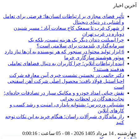
آخرین اخبار
تأثیر فضای مجازی بر ارتباطات انسان‌ها؛ فرصتی برای تعامل
و آشنایی در دنیای دیجیتال
از شهرک غرب تا سمعک کاج سعادت آباد ؛ مسیر شنیدن
دوباره در غرب تهران
چرا ایمپلنت دندان دیگر یک هزینه نیست، بلکه یک
سرمایه‌گذاری بلندمدت برای سلامتی است؟
6 ابزار تولید محتوا در سنجور که هر نویسنده به آن‌ها نیاز دارد
موتور هوشمند سازگاری خرما
آینده ارتباطات آنلاین؛ چرا کاربران به دنبال فضاهای تعاملی
هدفمند هستند؟
دکتر حاتمی در نخستین نشست خبری آیین معارفه شرکت
احیا استیل فولاد بافت: محصول اصلی شرکت آهن اسفنجی
است
نقش حیاتی امداد خودرو و مکانیک سیار در تصادفات جاده‌ای؛
نجات‌دهندگان در لحظات بحرانی
پشتیبانی وردپرس؛ پشتوانه پایداری، امنیت و رشد کسب‌ و
کارهای آنلاین
راز ماندگاری شیرآلات راسان؛ هنگام خرید به این نکات توجه
کنید
چهارشنبه , 14 مرداد 1405
2026 - 08 - 05
ساعت :
0:00:17