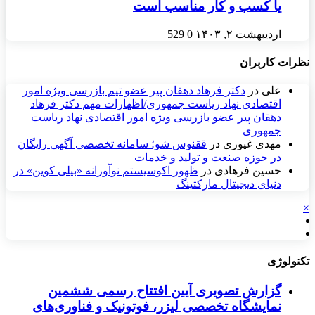
یا کسب و کار مناسب است
اردیبهشت ۲, ۱۴۰۳
0
529
نظرات کاربران
علی
در
دکتر فرهاد دهقان پیر عضو تيم بازرسی ويژه امور
اقتصادی نهاد رياست جمهوری/اظهارات مهم دکتر فرهاد
دهقان پیر عضو بازرسی ویژه امور اقتصادی نهاد ریاست
جمهوری
مهدی غیوری
در
ققنوس شو؛ سامانه تخصصی آگهی رایگان
در حوزه صنعت و تولید و خدمات
حسین فرهادی
در
ظهور اکوسیستم نوآورانه «بیلی کوین» در
دنیای دیجیتال مارکتینگ
×
تکنولوژی
گزارش تصویری آیین افتتاح رسمی ششمین
نمایشگاه تخصصی لیزر، فوتونیک و فناوری‌های