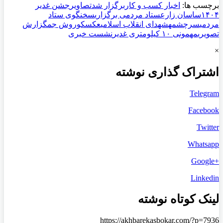
برچسب ها:
اخبار کسب و کار
برگزار شد
تصاویر
جشن غدیر
۱۴۰۴
ساسان زارع
ستاد مردمی برگزاری
سخنگوی ستاد
مردمی
سرچشمه
شهدای انقلاب اسلامی
عکس
کوروش جم
گزارش
تصویری
مهمونی ۱۰ کیلومتری غدیر
نشست خبری
×
اشتراک گذاری نوشته
Telegram
Facebook
Twitter
Whatsapp
+Google
Linkedin
لینک کوتاه نوشته
https://akhbarekasbokar.com/?p=7936