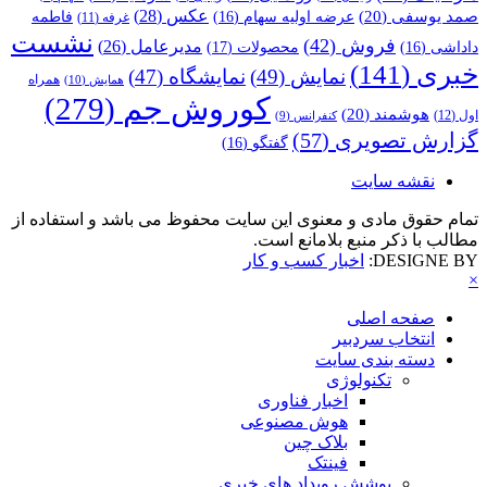
عکس
(28)
صمد یوسفی
(20)
عرضه اولیه سهام
(16)
فاطمه
غرفه
(11)
نشست
فروش
(42)
مدیرعامل
(26)
داداشی
(16)
محصولات
(17)
خبری
(141)
نمایش
(49)
نمایشگاه
(47)
همراه
همایش
(10)
کوروش جم
(279)
هوشمند
(20)
اول
(12)
کنفرانس
(9)
گزارش تصویری
(57)
گفتگو
(16)
نقشه سایت
تمام حقوق مادی و معنوی این سایت محفوظ می باشد و استفاده از
مطالب با ذکر منبع بلامانع است.
DESIGNE BY:
اخبار کسب و کار
×
صفحه اصلی
انتخاب سردبیر
دسته بندی سایت
تکنولوژی
اخبار فناوری
هوش مصنوعی
بلاک چین
فینتک
پوشش رویداد های خبری