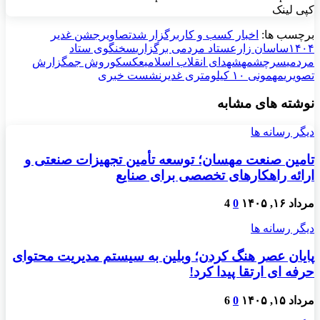
کپی لینک
برچسب ها:
اخبار کسب و کار
برگزار شد
تصاویر
جشن غدیر
۱۴۰۴
ساسان زارع
ستاد مردمی برگزاری
سخنگوی ستاد
مردمی
سرچشمه
شهدای انقلاب اسلامی
عکس
کوروش جم
گزارش
تصویری
مهمونی ۱۰ کیلومتری غدیر
نشست خبری
نوشته های مشابه
دیگر رسانه ها
تامین صنعت مهسان؛ توسعه تأمین تجهیزات صنعتی و
ارائه راهکارهای تخصصی برای صنایع
مرداد ۱۶, ۱۴۰۵
0
4
دیگر رسانه ها
پایان عصر هنگ کردن؛ وبلین به سیستم مدیریت محتوای
حرفه ای ارتقا پیدا کرد!
مرداد ۱۵, ۱۴۰۵
0
6