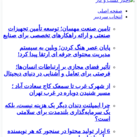
صفحه اصلی
انتخاب سردبیر
تامین صنعت مهسان؛ توسعه تأمین تجهیزات
صنعتی و ارائه راهکارهای تخصصی برای صنایع
پایان عصر هنگ کردن؛ وبلین به سیستم
مدیریت محتوای حرفه ای ارتقا پیدا کرد!
تأثیر فضای مجازی بر ارتباطات انسان‌ها؛
فرصتی برای تعامل و آشنایی در دنیای دیجیتال
از شهرک غرب تا سمعک کاج سعادت آباد ؛
مسیر شنیدن دوباره در غرب تهران
چرا ایمپلنت دندان دیگر یک هزینه نیست، بلکه
یک سرمایه‌گذاری بلندمدت برای سلامتی
است؟
6 ابزار تولید محتوا در سنجور که هر نویسنده