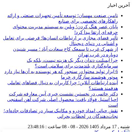
آخرین اخبار
تامین صنعت مهسان؛ توسعه تأمین تجهیزات صنعتی و ارائه
راهکارهای تخصصی برای صنایع
پایان عصر هنگ کردن؛ وبلین به سیستم مدیریت محتوای
حرفه ای ارتقا پیدا کرد!
تأثیر فضای مجازی بر ارتباطات انسان‌ها؛ فرصتی برای تعامل
و آشنایی در دنیای دیجیتال
از شهرک غرب تا سمعک کاج سعادت آباد ؛ مسیر شنیدن
دوباره در غرب تهران
چرا ایمپلنت دندان دیگر یک هزینه نیست، بلکه یک
سرمایه‌گذاری بلندمدت برای سلامتی است؟
6 ابزار تولید محتوا در سنجور که هر نویسنده به آن‌ها نیاز دارد
موتور هوشمند سازگاری خرما
آینده ارتباطات آنلاین؛ چرا کاربران به دنبال فضاهای تعاملی
هدفمند هستند؟
دکتر حاتمی در نخستین نشست خبری آیین معارفه شرکت
احیا استیل فولاد بافت: محصول اصلی شرکت آهن اسفنجی
است
نقش حیاتی امداد خودرو و مکانیک سیار در تصادفات جاده‌ای؛
نجات‌دهندگان در لحظات بحرانی
شنبه , 17 مرداد 1405
2026 - 08 - 08
ساعت :
23:48:17