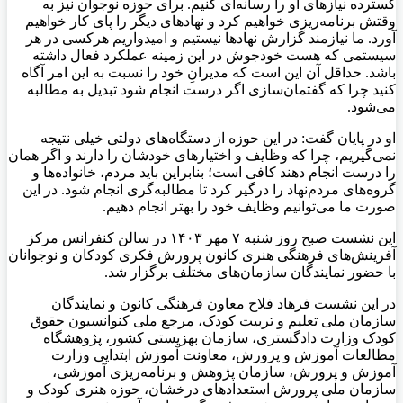
گسترده نیازهای او را رسانه‌ای کنیم. برای حوزه نوجوان نیز به
وقتش برنامه‌ریزی خواهیم کرد و نهادهای دیگر را پای کار خواهیم
آورد. ما نیازمند گزارش نهادها نیستیم و امیدواریم هرکسی در هر
سیستمی که هست خودجوش در این زمینه عملکرد فعال داشته
باشد. حداقل آن این است که مدیرانِ خود را نسبت به این امر آگاه
کنید چرا که گفتمان‌سازی اگر درست انجام شود تبدیل به مطالبه
می‌شود.
او در پایان گفت: در این حوزه از دستگاه‌های دولتی خیلی نتیجه
نمی‌گیریم، چرا که وظایف و اختیارهای خودشان را دارند و اگر همان
را درست انجام دهند کافی است؛ بنابراین باید مردم، خانواده‌ها و
گروه‌های مردم‌نهاد را درگیر کرد تا مطالبه‌گری انجام شود. در این
صورت ما می‌توانیم وظایف خود را بهتر انجام دهیم.
این نشست صبح روز شنبه ۷ مهر ۱۴۰۳ در سالن کنفرانس مرکز
آفرینش‌های فرهنگی هنری کانون پرورش فکری کودکان و نوجوانان
با حضور نمایندگان سازمان‌های مختلف برگزار شد.
در این نشست فرهاد فلاح معاون فرهنگی کانون و نمایندگان
سازمان ملی تعلیم و تربیت کودک، مرجع ملی کنوانسیون حقوق
کودک وزارت دادگستری، سازمان بهزیستی کشور، پژوهشگاه
مطالعات آموزش و پرورش، معاونت آموزش ابتدایی وزارت
آموزش و پرورش، سازمان پژوهش و برنامه‌ریزی آموزشی،
سازمان ملی پرورش استعدادهای درخشان، حوزه هنری کودک و