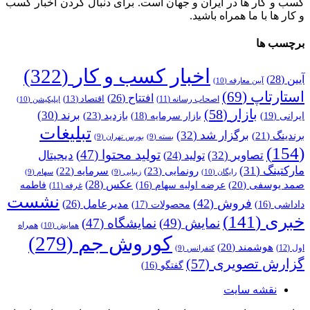
کسب و کار ها در ایران و جهان است. برای دنبال کردن اخبار کسب
و کار ها با ما همراه باشید.
برچسب ها
اخبار کسب و کار
(322)
آیین
(28)
آیین معارفه
(10)
استارتاپ
(69)
افتتاح
(26)
اقتصاد
(13)
اصحاب رسانه
(11)
اپلیکیشن
(10)
بازار
(58)
برند
(30)
بازدید
(23)
ایرانی
(19)
بازار سرمایه
(18)
تبلیغات
برگزار شد
(32)
برندینگ
(21)
بسته
(9)
بورس تهران
(9)
(154)
تولید محتوا
(47)
تصاویر
(32)
دیجیتال
تولید
(24)
مارکتینگ
(31)
رونمایی
(23)
سرمایه
(22)
رایگان
(10)
زیبایی
(9)
سهام
(9)
عکس
(28)
صمد یوسفی
(20)
عرضه اولیه سهام
(16)
فاطمه
غرفه
(11)
نشست
فروش
(42)
مدیرعامل
(26)
داداشی
(16)
محصولات
(17)
خبری
(141)
نمایش
(49)
نمایشگاه
(47)
همراه
همایش
(10)
کوروش جم
(279)
هوشمند
(20)
اول
(12)
کنفرانس
(9)
گزارش تصویری
(57)
گفتگو
(16)
نقشه سایت