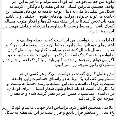
بگوید من چه می‌خواهم، اما کودک نمی‌تواند و ما هم به این امر
واقف هستیم. بنابراین کسانی که این هفته را نام‌گذاری کردند به
شکل بین‌المللی یا ملی به دنبال توجه جامعه به کودکان هستند. این
جامعه می‌تواند خانواده، دولت، نهادهای حقوقی، حقیقی و… باشند.
همه باید تلاش کنند تا در این هفته همه نگاه‌ها و افکار متوجه مساله
کودک باشد. از محیط زیست تا صداوسیما هرکدام وظایف مهمی در
این زمینه دارند.
او ادامه داد: درخواست من این است که در حیطه وظایف و
اختیارهای خودتان، سازمان یا مخاطبان خود را متوجه این امر کنید.
تفاوت امسال با سال گذشته در سیاست‌گذاری‌ها نیز وصل کردن
خانواده به هفته کودک است. کودک به تنهایی مخاطب ما نیست و
اگر می‌خواهیم توجه‌ها را جذب کنیم باید اولیا کودک اعم از خانواده و
مسئولان را نیز متوجه این امر کنیم.
مدیرعامل کانون گفت: درخواست می‌کنم هر کسی در هر
مسئولیتی که دارد یک برنامه در راستای حساسیت‌زایی جامعه
نسبت به کودک داشته باشد. این مسئله نیازمند بخشنامه نیست و
یک کار دلی است که باید انجام شود. شعار امسال «برای کودکان،
برای آینده» متناسب با همین امر در نظر گرفته شده و جامعه را
متوجه این کار می‌کند.
علامتی همچنین اظهار کرد: براساس آمار جهانی ما تمام کودکان زیر
۱۸ سال را مدنظر قرار دادیم و قرار است در این یک هفته به شکل