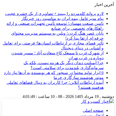
آخرین اخبار
لارو پروانه کله‌مرده را ببینید + تصاویری از یک حشره عجیب
پیام مدیرعامل بیمه ایران به مناسبت روز خبرنگار
تامین صنعت مهسان؛ توسعه تأمین تجهیزات صنعتی و ارائه
راهکارهای تخصصی برای صنایع
پایان عصر هنگ کردن؛ وبلین به سیستم مدیریت محتوای
حرفه ای ارتقا پیدا کرد!
تأثیر فضای مجازی بر ارتباطات انسان‌ها؛ فرصتی برای تعامل
و آشنایی در دنیای دیجیتال
از شهرک غرب تا سمعک کاج سعادت آباد ؛ مسیر شنیدن
دوباره در غرب تهران
چرا ایمپلنت دندان دیگر یک هزینه نیست، بلکه یک
سرمایه‌گذاری بلندمدت برای سلامتی است؟
6 ابزار تولید محتوا در سنجور که هر نویسنده به آن‌ها نیاز دارد
موتور هوشمند سازگاری خرما
آینده ارتباطات آنلاین؛ چرا کاربران به دنبال فضاهای تعاملی
هدفمند هستند؟
دوشنبه , 19 مرداد 1405
2026 - 08 - 10
ساعت :
4:01:49
صفحه اصلی
انتخاب سردبیر