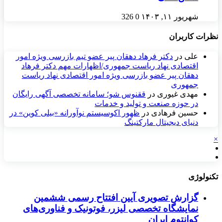
شهریور ۱۱, ۱۴۰۳
0
326
نظرات کاربران
علی
در
دکتر فرهاد دهقان پیر عضو تيم بازرسی ويژه امور
اقتصادی نهاد رياست جمهوری/اظهارات مهم دکتر فرهاد
دهقان پیر عضو بازرسی ویژه امور اقتصادی نهاد ریاست
جمهوری
مهدی غیوری
در
ققنوس شو؛ سامانه تخصصی آگهی رایگان
در حوزه صنعت و تولید و خدمات
حسین فرهادی
در
ظهور اکوسیستم نوآورانه «بیلی کوین» در
دنیای دیجیتال مارکتینگ
×
تکنولوژی
گزارش تصویری آیین افتتاح رسمی ششمین
نمایشگاه تخصصی لیزر، فوتونیک و فناوری‌های
کوانتوم ایران