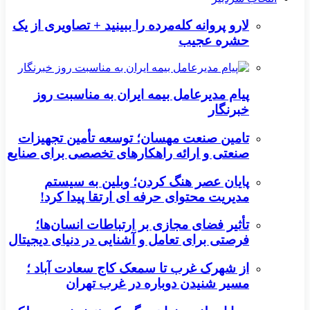
لارو پروانه کله‌مرده را ببینید + تصاویری از یک
حشره عجیب
پیام مدیرعامل بیمه ایران به مناسبت روز
خبرنگار
تامین صنعت مهسان؛ توسعه تأمین تجهیزات
صنعتی و ارائه راهکارهای تخصصی برای صنایع
پایان عصر هنگ کردن؛ وبلین به سیستم
مدیریت محتوای حرفه ای ارتقا پیدا کرد!
تأثیر فضای مجازی بر ارتباطات انسان‌ها؛
فرصتی برای تعامل و آشنایی در دنیای دیجیتال
از شهرک غرب تا سمعک کاج سعادت آباد ؛
مسیر شنیدن دوباره در غرب تهران