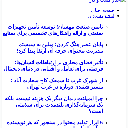
صفحه اصلی
انتخاب سردبیر
تامین صنعت مهسان؛ توسعه تأمین تجهیزات
صنعتی و ارائه راهکارهای تخصصی برای صنایع
پایان عصر هنگ کردن؛ وبلین به سیستم
مدیریت محتوای حرفه ای ارتقا پیدا کرد!
تأثیر فضای مجازی بر ارتباطات انسان‌ها؛
فرصتی برای تعامل و آشنایی در دنیای دیجیتال
از شهرک غرب تا سمعک کاج سعادت آباد ؛
مسیر شنیدن دوباره در غرب تهران
چرا ایمپلنت دندان دیگر یک هزینه نیست، بلکه
یک سرمایه‌گذاری بلندمدت برای سلامتی
است؟
6 ابزار تولید محتوا در سنجور که هر نویسنده