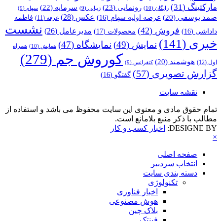
مارکتینگ
(31)
رونمایی
(23)
سرمایه
(22)
رایگان
(10)
زیبایی
(9)
سهام
(9)
عکس
(28)
صمد یوسفی
(20)
عرضه اولیه سهام
(16)
فاطمه
غرفه
(11)
نشست
فروش
(42)
مدیرعامل
(26)
داداشی
(16)
محصولات
(17)
خبری
(141)
نمایش
(49)
نمایشگاه
(47)
همراه
همایش
(10)
کوروش جم
(279)
هوشمند
(20)
اول
(12)
کنفرانس
(9)
گزارش تصویری
(57)
گفتگو
(16)
نقشه سایت
تمام حقوق مادی و معنوی این سایت محفوظ می باشد و استفاده از
مطالب با ذکر منبع بلامانع است.
DESIGNE BY:
اخبار کسب و کار
×
صفحه اصلی
انتخاب سردبیر
دسته بندی سایت
تکنولوژی
اخبار فناوری
هوش مصنوعی
بلاک چین
فینتک