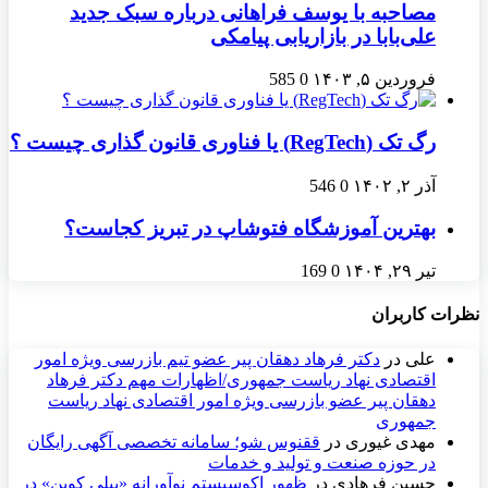
مصاحبه با یوسف فراهانی درباره سبک جدید
علی‌بابا در بازاریابی پیامکی
فروردین ۵, ۱۴۰۳
0
585
رگ تک (RegTech) یا فناوری قانون گذاری چیست ؟
آذر ۲, ۱۴۰۲
0
546
بهترین آموزشگاه فتوشاپ در تبریز کجاست؟
تیر ۲۹, ۱۴۰۴
0
169
نظرات کاربران
علی
در
دکتر فرهاد دهقان پیر عضو تيم بازرسی ويژه امور
اقتصادی نهاد رياست جمهوری/اظهارات مهم دکتر فرهاد
دهقان پیر عضو بازرسی ویژه امور اقتصادی نهاد ریاست
جمهوری
مهدی غیوری
در
ققنوس شو؛ سامانه تخصصی آگهی رایگان
در حوزه صنعت و تولید و خدمات
حسین فرهادی
در
ظهور اکوسیستم نوآورانه «بیلی کوین» در