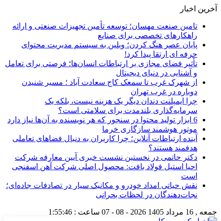
آخرین اخبار
تامین صنعت مهسان؛ توسعه تأمین تجهیزات صنعتی و ارائه
راهکارهای تخصصی برای صنایع
پایان عصر هنگ کردن؛ وبلین به سیستم مدیریت محتوای
حرفه ای ارتقا پیدا کرد!
تأثیر فضای مجازی بر ارتباطات انسان‌ها؛ فرصتی برای تعامل
و آشنایی در دنیای دیجیتال
از شهرک غرب تا سمعک کاج سعادت آباد ؛ مسیر شنیدن
دوباره در غرب تهران
چرا ایمپلنت دندان دیگر یک هزینه نیست، بلکه یک
سرمایه‌گذاری بلندمدت برای سلامتی است؟
6 ابزار تولید محتوا در سنجور که هر نویسنده به آن‌ها نیاز دارد
موتور هوشمند سازگاری خرما
آینده ارتباطات آنلاین؛ چرا کاربران به دنبال فضاهای تعاملی
هدفمند هستند؟
دکتر حاتمی در نخستین نشست خبری آیین معارفه شرکت
احیا استیل فولاد بافت: محصول اصلی شرکت آهن اسفنجی
است
نقش حیاتی امداد خودرو و مکانیک سیار در تصادفات جاده‌ای؛
نجات‌دهندگان در لحظات بحرانی
جمعه , 16 مرداد 1405
2026 - 08 - 07
ساعت :
1:55:46