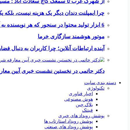
از شهرک غرب تا سمعک کاج سعادت آباد ؛ مسیر
چرا ایمپلنت دندان دیگر یک هزینه نیست، بلکه 
6 ابزار تولید محتوا در سنجور که هر نویسنده به آن‌ها نیاز دارد
موتور هوشمند سازگاری خرما
آینده ارتباطات آنلاین؛ چرا کاربران به دنبال ف
دکتر حاتمی در نخستین نشست خبری آیین معا
دسته بندی سایت
تکنولوژی
اخبار فناوری
هوش مصنوعی
بلاک چین
فینتک
پوشش رویداد های خبری
پوشش رویداد استارتاپ ها
پوشش رویداد های صنعتی