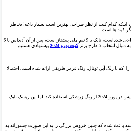
 مسابقه فوتبال در مورد اینکه کدام کیت از نظر طراحی بهترین است بسیار داغه! بخاطر
گر کیت‌ها است.
یورو 2024 آلمان شاهد رقابت 24 کشور برای کسب افتخار نهایی قهرمانی اروپا خواهد بود. این لباس ‌های این 24 تیم توسط 6 برند مختلف طراحی شده‌است، نایک با 9 تیم ملی پیشتاز است، پس از آن آدیداس با 6
کیت یورو 2024
پیشنهادی هستیم.
که با رنگ آبی تونال، رنگ قرمز ظریفی ارائه شده است. احتمالا
پیراهن خارج از خانه انگلیس بدون شک یکی از 5 پیراهن جذاب یورو 2024 است. شاید کمتر کسی فکر میکرد که برند نایک برای لباس دوم انگلیس در یورو 2024 از رنگ زرشکی استفاده کند. اما این ریسک نایک
ه برای یورو 2024 نمی‌توان به راحتی گذشت لباس دوم فرانسه باعث شده که چنین خروس بزرگی را به این صورت جسورانه به
منعکس می کند، متعادل می کند و به طور ظریفی از آبی به قرمز روی