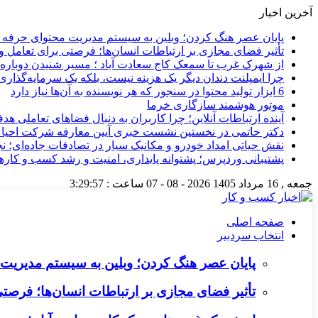
آخرین اخبار
پایان عصر هنگ کردن؛ وبلین به سیستم مدیریت محتوای حرفه ای 
تأثیر فضای مجازی بر ارتباطات انسان‌ها؛ فرصتی برای تعامل و 
از شهرک غرب تا سمعک کاج سعادت آباد ؛ مسیر شنیدن دوباره 
چرا ایمپلنت دندان دیگر یک هزینه نیست، بلکه یک سرمایه‌گذا
6 ابزار تولید محتوا در سنجور که هر نویسنده به آن‌ها نیاز دارد
موتور هوشمند سازگاری خرما
آینده ارتباطات آنلاین؛ چرا کاربران به دنبال فضاهای تعاملی هد
دکتر حاتمی در نخستین نشست خبری آیین معارفه شرکت احیا
نقش حیاتی امداد خودرو و مکانیک سیار در تصادفات جاده‌ای؛ ن
پشتیبانی وردپرس؛ پشتوانه پایداری، امنیت و رشد کسب‌ و کارها
جمعه , 16 مرداد 1405
2026 - 08 - 07
ساعت :
3:29:57
صفحه اصلی
انتخاب سردبیر
پایان عصر هنگ کردن؛ وبلین به سیستم مدیریت م
تأثیر فضای مجازی بر ارتباطات انسان‌ها؛ فرصتی 