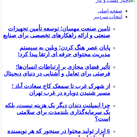
صفحه اصلی
انتخاب سردبیر
تامین صنعت مهسان؛ توسعه تأمین تجهیزات
صنعتی و ارائه راهکارهای تخصصی برای صنایع
پایان عصر هنگ کردن؛ وبلین به سیستم
مدیریت محتوای حرفه ای ارتقا پیدا کرد!
تأثیر فضای مجازی بر ارتباطات انسان‌ها؛
فرصتی برای تعامل و آشنایی در دنیای دیجیتال
از شهرک غرب تا سمعک کاج سعادت آباد ؛
مسیر شنیدن دوباره در غرب تهران
چرا ایمپلنت دندان دیگر یک هزینه نیست، بلکه
یک سرمایه‌گذاری بلندمدت برای سلامتی
است؟
6 ابزار تولید محتوا در سنجور که هر نویسنده