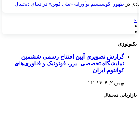
دی
در
ظهور اکوسیستم نوآورانه «بیلی کوین» در دنیای دیجیتال
×
تکنولوژی
گزارش تصویری آیین افتتاح رسمی ششمین
نمایشگاه تخصصی لیزر، فوتونیک و فناوری‌های
کوانتوم ایران
بهمن ۲, ۱۴۰۴
111
بازاریابی دیجیتال