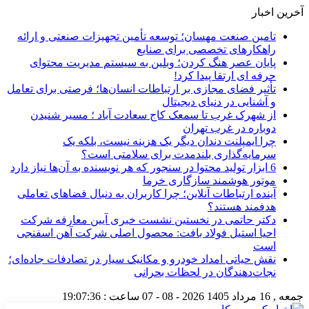
آخرین اخبار
تامین صنعت مهسان؛ توسعه تأمین تجهیزات صنعتی و ارائه
راهکارهای تخصصی برای صنایع
پایان عصر هنگ کردن؛ وبلین به سیستم مدیریت محتوای
حرفه ای ارتقا پیدا کرد!
تأثیر فضای مجازی بر ارتباطات انسان‌ها؛ فرصتی برای تعامل
و آشنایی در دنیای دیجیتال
از شهرک غرب تا سمعک کاج سعادت آباد ؛ مسیر شنیدن
دوباره در غرب تهران
چرا ایمپلنت دندان دیگر یک هزینه نیست، بلکه یک
سرمایه‌گذاری بلندمدت برای سلامتی است؟
6 ابزار تولید محتوا در سنجور که هر نویسنده به آن‌ها نیاز دارد
موتور هوشمند سازگاری خرما
آینده ارتباطات آنلاین؛ چرا کاربران به دنبال فضاهای تعاملی
هدفمند هستند؟
دکتر حاتمی در نخستین نشست خبری آیین معارفه شرکت
احیا استیل فولاد بافت: محصول اصلی شرکت آهن اسفنجی
است
نقش حیاتی امداد خودرو و مکانیک سیار در تصادفات جاده‌ای؛
نجات‌دهندگان در لحظات بحرانی
جمعه , 16 مرداد 1405
2026 - 08 - 07
ساعت :
19:07:36