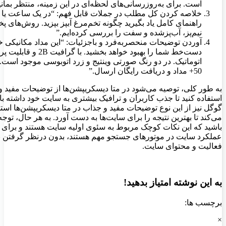
است. برای به‌روزرسانی‌های لحظه‌ای در این زمینه، منتظر بمانی
خلاصه کردن کل مطلب در جملات قابل فهم: “در یک ساعت یا کم
راهنمای کامل یاد بگیرید چگونه تخم‌مرغ آبپز بپزید. روش‌های 
نیم‌پز، آب‌پزشده و سفت را بررسی کرده‌ایم.”
آوردن توضیحات منحصربه‌فرد و باجزئیات: “این مداد مکانیکی 
دست‌خط شما را بهبود خواهد بخشید. با گرافیت
اتوماتیک. در دو رنگ صورتی وینتیج و زرد اتوبوسی موجود اس
50+ مداد و دریافت رایگان ارسال.”
به طور کلی، توصیه می‌شود در متا دیسکریپشن‌ها از توضیحات مفید 
استفاده کنید تا جذب کاربران و ترافیک بیشتری به سایت خود داشته با
گوگل نیز از این نوع توضیحات مفید و جذاب در متا دیسکریپشن‌ها استف
می‌کند تا بهترین نتیجه را برای سایت‌ها به دست آورد. به هر حال، توجه
باشید که این نکات کوچک مربوط به سئوی اولیه سایت هستند و برای ب
عملکرد سایت در موتورهای جستجو مهم هستند، بدون درنظر گرفتن ن
فعالیت و محتوای سایت.
به این نوشته امتیاز بدهید!
برچسب ها:
×