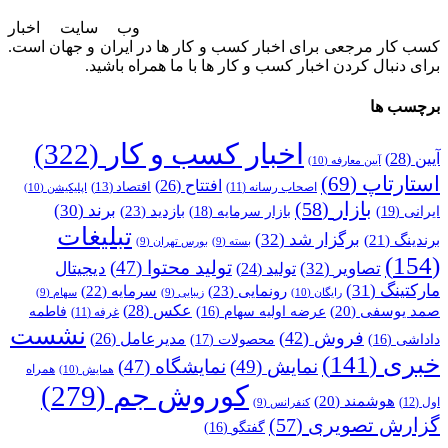
وب سایت اخبار
کسب کار مرجعی برای اخبار کسب و کار ها در ایران و جهان است.
برای دنبال کردن اخبار کسب و کار ها با ما همراه باشید.
برچسب ها
اخبار کسب و کار
(322)
آیین
(28)
آیین معارفه
(10)
استارتاپ
(69)
افتتاح
(26)
اقتصاد
(13)
اصحاب رسانه
(11)
اپلیکیشن
(10)
بازار
(58)
برند
(30)
بازدید
(23)
ایرانی
(19)
بازار سرمایه
(18)
تبلیغات
برگزار شد
(32)
برندینگ
(21)
بسته
(9)
بورس تهران
(9)
(154)
تولید محتوا
(47)
تصاویر
(32)
دیجیتال
تولید
(24)
مارکتینگ
(31)
رونمایی
(23)
سرمایه
(22)
رایگان
(10)
زیبایی
(9)
سهام
(9)
عکس
(28)
صمد یوسفی
(20)
عرضه اولیه سهام
(16)
فاطمه
غرفه
(11)
نشست
فروش
(42)
مدیرعامل
(26)
داداشی
(16)
محصولات
(17)
خبری
(141)
نمایش
(49)
نمایشگاه
(47)
همراه
همایش
(10)
کوروش جم
(279)
هوشمند
(20)
اول
(12)
کنفرانس
(9)
گزارش تصویری
(57)
گفتگو
(16)