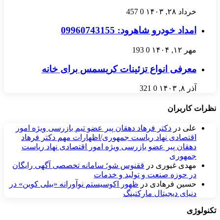
خرداد ۲۸, ۱۴۰۳
0
457
امداد خودرو شاهرود: 09960743155
مهر ۱۲, ۱۴۰۴
0
193
معرفی انواع تزئینات کریسمس برای خانه
آذر ۸, ۱۴۰۳
0
321
نظرات کاربران
علی
در
دکتر فرهاد دهقان پیر عضو تيم بازرسی ويژه امور
اقتصادی نهاد رياست جمهوری/اظهارات مهم دکتر فرهاد
دهقان پیر عضو بازرسی ویژه امور اقتصادی نهاد ریاست
جمهوری
مهدی غیوری
در
ققنوس شو؛ سامانه تخصصی آگهی رایگان
در حوزه صنعت و تولید و خدمات
حسین فرهادی
در
ظهور اکوسیستم نوآورانه «بیلی کوین» در
دنیای دیجیتال مارکتینگ
تکنولوژی