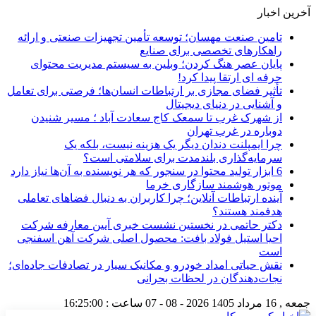
آخرین اخبار
تامین صنعت مهسان؛ توسعه تأمین تجهیزات صنعتی و ارائه
راهکارهای تخصصی برای صنایع
پایان عصر هنگ کردن؛ وبلین به سیستم مدیریت محتوای
حرفه ای ارتقا پیدا کرد!
تأثیر فضای مجازی بر ارتباطات انسان‌ها؛ فرصتی برای تعامل
و آشنایی در دنیای دیجیتال
از شهرک غرب تا سمعک کاج سعادت آباد ؛ مسیر شنیدن
دوباره در غرب تهران
چرا ایمپلنت دندان دیگر یک هزینه نیست، بلکه یک
سرمایه‌گذاری بلندمدت برای سلامتی است؟
6 ابزار تولید محتوا در سنجور که هر نویسنده به آن‌ها نیاز دارد
موتور هوشمند سازگاری خرما
آینده ارتباطات آنلاین؛ چرا کاربران به دنبال فضاهای تعاملی
هدفمند هستند؟
دکتر حاتمی در نخستین نشست خبری آیین معارفه شرکت
احیا استیل فولاد بافت: محصول اصلی شرکت آهن اسفنجی
است
نقش حیاتی امداد خودرو و مکانیک سیار در تصادفات جاده‌ای؛
نجات‌دهندگان در لحظات بحرانی
جمعه , 16 مرداد 1405
2026 - 08 - 07
ساعت :
16:25:01