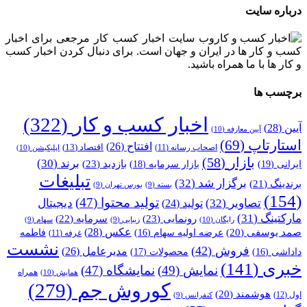
درباره سایت
وب سایت اخبار کسب کار مرجعی برای اخبار
کسب و کار ها در ایران و جهان است. برای دنبال کردن اخبار کسب
و کار ها با ما همراه باشید.
برچسب ها
اخبار کسب و کار
(322)
آیین
(28)
آیین معارفه
(10)
استارتاپ
(69)
افتتاح
(26)
اقتصاد
(13)
اصحاب رسانه
(11)
اپلیکیشن
(10)
بازار
(58)
برند
(30)
بازدید
(23)
ایرانی
(19)
بازار سرمایه
(18)
تبلیغات
برگزار شد
(32)
برندینگ
(21)
بسته
(9)
بورس تهران
(9)
(154)
تولید محتوا
(47)
تصاویر
(32)
دیجیتال
تولید
(24)
مارکتینگ
(31)
رونمایی
(23)
سرمایه
(22)
رایگان
(10)
زیبایی
(9)
سهام
(9)
عکس
(28)
صمد یوسفی
(20)
عرضه اولیه سهام
(16)
فاطمه
غرفه
(11)
نشست
فروش
(42)
مدیرعامل
(26)
داداشی
(16)
محصولات
(17)
خبری
(141)
نمایش
(49)
نمایشگاه
(47)
همراه
همایش
(10)
کوروش جم
(279)
هوشمند
(20)
اول
(12)
کنفرانس
(9)