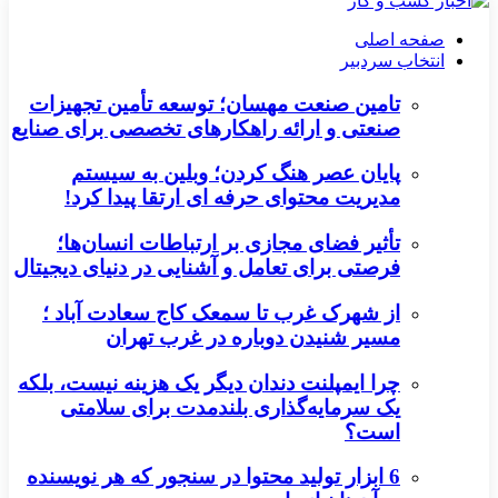
صفحه اصلی
انتخاب سردبیر
تامین صنعت مهسان؛ توسعه تأمین تجهیزات
صنعتی و ارائه راهکارهای تخصصی برای صنایع
پایان عصر هنگ کردن؛ وبلین به سیستم
مدیریت محتوای حرفه ای ارتقا پیدا کرد!
تأثیر فضای مجازی بر ارتباطات انسان‌ها؛
فرصتی برای تعامل و آشنایی در دنیای دیجیتال
از شهرک غرب تا سمعک کاج سعادت آباد ؛
مسیر شنیدن دوباره در غرب تهران
چرا ایمپلنت دندان دیگر یک هزینه نیست، بلکه
یک سرمایه‌گذاری بلندمدت برای سلامتی
است؟
6 ابزار تولید محتوا در سنجور که هر نویسنده