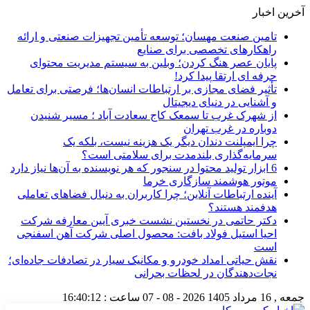
آخرین اخبار
تامین صنعت مهسان؛ توسعه تأمین تجهیزات صنعتی و ارائه
راهکارهای تخصصی برای صنایع
پایان عصر هنگ کردن؛ وبلین به سیستم مدیریت محتوای
حرفه ای ارتقا پیدا کرد!
تأثیر فضای مجازی بر ارتباطات انسان‌ها؛ فرصتی برای تعامل
و آشنایی در دنیای دیجیتال
از شهرک غرب تا سمعک کاج سعادت آباد ؛ مسیر شنیدن
دوباره در غرب تهران
چرا ایمپلنت دندان دیگر یک هزینه نیست، بلکه یک
سرمایه‌گذاری بلندمدت برای سلامتی است؟
6 ابزار تولید محتوا در سنجور که هر نویسنده به آن‌ها نیاز دارد
موتور هوشمند سازگاری خرما
آینده ارتباطات آنلاین؛ چرا کاربران به دنبال فضاهای تعاملی
هدفمند هستند؟
دکتر حاتمی در نخستین نشست خبری آیین معارفه شرکت
احیا استیل فولاد بافت: محصول اصلی شرکت آهن اسفنجی
است
نقش حیاتی امداد خودرو و مکانیک سیار در تصادفات جاده‌ای؛
نجات‌دهندگان در لحظات بحرانی
جمعه , 16 مرداد 1405
2026 - 08 - 07
ساعت :
16:40:12