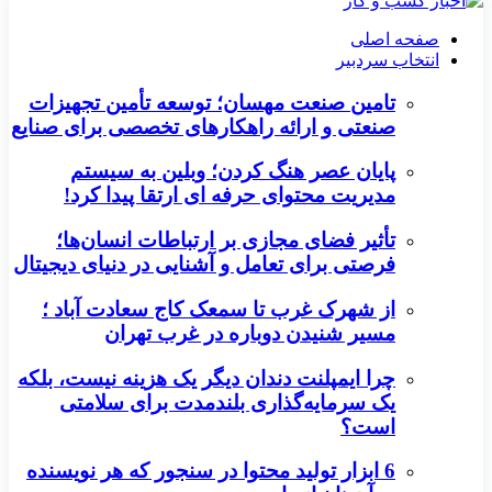
صفحه اصلی
انتخاب سردبیر
تامین صنعت مهسان؛ توسعه تأمین تجهیزات
صنعتی و ارائه راهکارهای تخصصی برای صنایع
پایان عصر هنگ کردن؛ وبلین به سیستم
مدیریت محتوای حرفه ای ارتقا پیدا کرد!
تأثیر فضای مجازی بر ارتباطات انسان‌ها؛
فرصتی برای تعامل و آشنایی در دنیای دیجیتال
از شهرک غرب تا سمعک کاج سعادت آباد ؛
مسیر شنیدن دوباره در غرب تهران
چرا ایمپلنت دندان دیگر یک هزینه نیست، بلکه
یک سرمایه‌گذاری بلندمدت برای سلامتی
است؟
6 ابزار تولید محتوا در سنجور که هر نویسنده