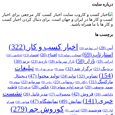
درباره سایت
وب سایت اخبار کسب کار مرجعی برای اخبار
کسب و کار ها در ایران و جهان است. برای دنبال کردن اخبار کسب
و کار ها با ما همراه باشید.
برچسب ها
اخبار کسب و کار
(322)
آیین
(28)
آیین معارفه
(10)
استارتاپ
(69)
افتتاح
(26)
اقتصاد
(13)
اصحاب رسانه
(11)
اپلیکیشن
(10)
بازار
(58)
برند
(30)
بازدید
(23)
ایرانی
(19)
بازار سرمایه
(18)
تبلیغات
برگزار شد
(32)
برندینگ
(21)
بسته
(9)
بورس تهران
(9)
(154)
تولید محتوا
(47)
تصاویر
(32)
دیجیتال
تولید
(24)
مارکتینگ
(31)
رونمایی
(23)
سرمایه
(22)
رایگان
(10)
زیبایی
(9)
سهام
(9)
عکس
(28)
صمد یوسفی
(20)
عرضه اولیه سهام
(16)
فاطمه
غرفه
(11)
نشست
فروش
(42)
مدیرعامل
(26)
داداشی
(16)
محصولات
(17)
خبری
(141)
نمایش
(49)
نمایشگاه
(47)
همراه
همایش
(10)
کوروش جم
(279)
هوشمند
(20)
اول
(12)
کنفرانس
(9)