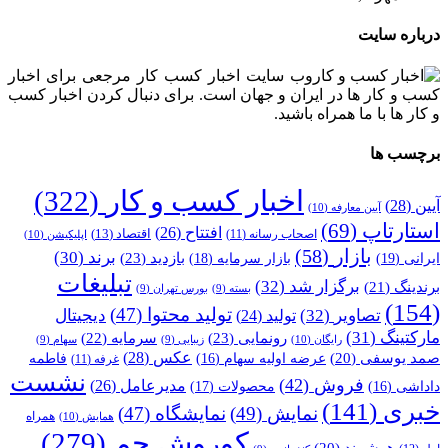
درباره سایت
وب سایت اخبار کسب کار مرجعی برای اخبار
کسب و کار ها در ایران و جهان است. برای دنبال کردن اخبار کسب
و کار ها با ما همراه باشید.
برچسب ها
اخبار کسب و کار
(322)
آیین
(28)
آیین معارفه
(10)
استارتاپ
(69)
افتتاح
(26)
اقتصاد
(13)
اصحاب رسانه
(11)
اپلیکیشن
(10)
بازار
(58)
برند
(30)
بازدید
(23)
ایرانی
(19)
بازار سرمایه
(18)
تبلیغات
برگزار شد
(32)
برندینگ
(21)
بسته
(9)
بورس تهران
(9)
(154)
تولید محتوا
(47)
تصاویر
(32)
دیجیتال
تولید
(24)
مارکتینگ
(31)
رونمایی
(23)
سرمایه
(22)
رایگان
(10)
زیبایی
(9)
سهام
(9)
عکس
(28)
صمد یوسفی
(20)
عرضه اولیه سهام
(16)
فاطمه
غرفه
(11)
نشست
فروش
(42)
مدیرعامل
(26)
داداشی
(16)
محصولات
(17)
خبری
(141)
نمایش
(49)
نمایشگاه
(47)
همراه
همایش
(10)
کوروش جم
(279)