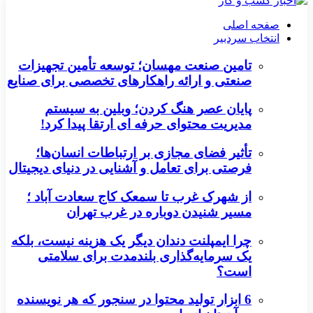
صفحه اصلی
انتخاب سردبیر
تامین صنعت مهسان؛ توسعه تأمین تجهیزات
صنعتی و ارائه راهکارهای تخصصی برای صنایع
پایان عصر هنگ کردن؛ وبلین به سیستم
مدیریت محتوای حرفه ای ارتقا پیدا کرد!
تأثیر فضای مجازی بر ارتباطات انسان‌ها؛
فرصتی برای تعامل و آشنایی در دنیای دیجیتال
از شهرک غرب تا سمعک کاج سعادت آباد ؛
مسیر شنیدن دوباره در غرب تهران
چرا ایمپلنت دندان دیگر یک هزینه نیست، بلکه
یک سرمایه‌گذاری بلندمدت برای سلامتی
است؟
6 ابزار تولید محتوا در سنجور که هر نویسنده