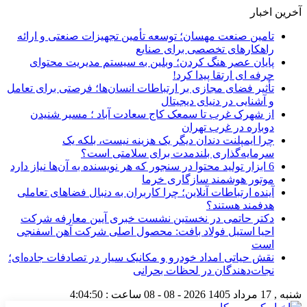
آخرین اخبار
تامین صنعت مهسان؛ توسعه تأمین تجهیزات صنعتی و ارائه
راهکارهای تخصصی برای صنایع
پایان عصر هنگ کردن؛ وبلین به سیستم مدیریت محتوای
حرفه ای ارتقا پیدا کرد!
تأثیر فضای مجازی بر ارتباطات انسان‌ها؛ فرصتی برای تعامل
و آشنایی در دنیای دیجیتال
از شهرک غرب تا سمعک کاج سعادت آباد ؛ مسیر شنیدن
دوباره در غرب تهران
چرا ایمپلنت دندان دیگر یک هزینه نیست، بلکه یک
سرمایه‌گذاری بلندمدت برای سلامتی است؟
6 ابزار تولید محتوا در سنجور که هر نویسنده به آن‌ها نیاز دارد
موتور هوشمند سازگاری خرما
آینده ارتباطات آنلاین؛ چرا کاربران به دنبال فضاهای تعاملی
هدفمند هستند؟
دکتر حاتمی در نخستین نشست خبری آیین معارفه شرکت
احیا استیل فولاد بافت: محصول اصلی شرکت آهن اسفنجی
است
نقش حیاتی امداد خودرو و مکانیک سیار در تصادفات جاده‌ای؛
نجات‌دهندگان در لحظات بحرانی
شنبه , 17 مرداد 1405
2026 - 08 - 08
ساعت :
4:04:50