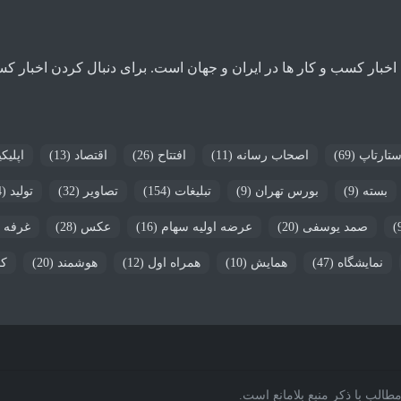
ار کسب و کار ها در ایران و جهان است. برای دنبال کردن اخبار کسب و
ستارتاپ
(69)
اصحاب رسانه
(11)
افتتاح
(26)
اقتصاد
(13)
اپلیک
بسته
(9)
بورس تهران
(9)
تبلیغات
(154)
تصاویر
(32)
تولید
(24)
صمد یوسفی
(20)
عرضه اولیه سهام
(16)
عکس
(28)
غرفه
1)
نمایشگاه
(47)
همایش
(10)
همراه اول
(12)
هوشمند
(20)
کن
الب با ذکر منبع بلامانع است.