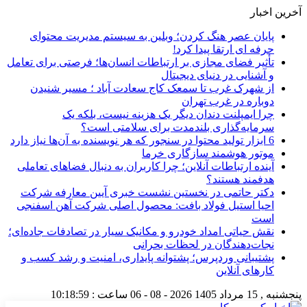
آخرین اخبار
پایان عصر هنگ کردن؛ وبلین به سیستم مدیریت محتوای
حرفه ای ارتقا پیدا کرد!
تأثیر فضای مجازی بر ارتباطات انسان‌ها؛ فرصتی برای تعامل
و آشنایی در دنیای دیجیتال
از شهرک غرب تا سمعک کاج سعادت آباد ؛ مسیر شنیدن
دوباره در غرب تهران
چرا ایمپلنت دندان دیگر یک هزینه نیست، بلکه یک
سرمایه‌گذاری بلندمدت برای سلامتی است؟
6 ابزار تولید محتوا در سنجور که هر نویسنده به آن‌ها نیاز دارد
موتور هوشمند سازگاری خرما
آینده ارتباطات آنلاین؛ چرا کاربران به دنبال فضاهای تعاملی
هدفمند هستند؟
دکتر حاتمی در نخستین نشست خبری آیین معارفه شرکت
احیا استیل فولاد بافت: محصول اصلی شرکت آهن اسفنجی
است
نقش حیاتی امداد خودرو و مکانیک سیار در تصادفات جاده‌ای؛
نجات‌دهندگان در لحظات بحرانی
پشتیبانی وردپرس؛ پشتوانه پایداری، امنیت و رشد کسب‌ و
کارهای آنلاین
پنجشنبه , 15 مرداد 1405
2026 - 08 - 06
ساعت :
10:19:00