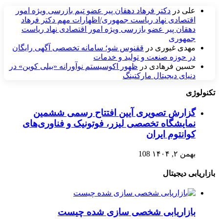
علی
در
دکتر فرهاد دهقان پیر عضو تيم بازرسی ويژه امور
اقتصادی نهاد رياست جمهوری/اظهارات مهم دکتر فرهاد
دهقان پیر عضو بازرسی ویژه امور اقتصادی نهاد ریاست
جمهوری
مهدی غیوری
در
ققنوس شو؛ سامانه تخصصی آگهی رایگان
در حوزه صنعت و تولید و خدمات
حسین فرهادی
در
ظهور اکوسیستم نوآورانه «بیلی کوین» در
دنیای دیجیتال مارکتینگ
تکنولوژی
گزارش تصویری آیین افتتاح رسمی ششمین
نمایشگاه تخصصی لیزر، فوتونیک و فناوری‌های
کوانتوم ایران
بهمن ۲, ۱۴۰۴
108
بازاریابی دیجیتال
بازاریابی شخصی سازی شده چیست