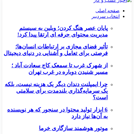
صفحه اصلی
انتخاب سردبیر
پایان عصر هنگ کردن؛ وبلین به سیستم
مدیریت محتوای حرفه ای ارتقا پیدا کرد!
تأثیر فضای مجازی بر ارتباطات انسان‌ها؛
فرصتی برای تعامل و آشنایی در دنیای دیجیتال
از شهرک غرب تا سمعک کاج سعادت آباد ؛
مسیر شنیدن دوباره در غرب تهران
چرا ایمپلنت دندان دیگر یک هزینه نیست، بلکه
یک سرمایه‌گذاری بلندمدت برای سلامتی
است؟
6 ابزار تولید محتوا در سنجور که هر نویسنده
به آن‌ها نیاز دارد
موتور هوشمند سازگاری خرما