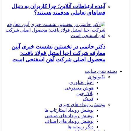
آینده ارتباطات آنلاین؛ چرا کاربران به دنبال
فضاهای تعاملی هدفمند هستند؟
دکتر حاتمی در نخستین نشست خبری آیین
معارفه شرکت احیا استیل فولاد بافت:
محصول اصلی شرکت آهن اسفنجی است
دسته بندی سایت
تکنولوژی
اخبار فناوری
هوش مصنوعی
بلاک چین
فینتک
پوشش رویداد های خبری
پوشش رویداد استارتاپ ها
پوشش رویداد های صنعتی
پوشش رویداد های اصناف
دیگر رسانه ها