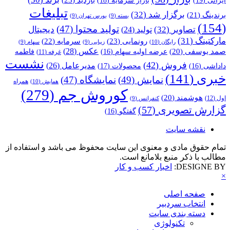
تبلیغات
برگزار شد
(32)
برندینگ
(21)
بسته
(9)
بورس تهران
(9)
(154)
تولید محتوا
(47)
تصاویر
(32)
دیجیتال
تولید
(24)
مارکتینگ
(31)
رونمایی
(23)
سرمایه
(22)
رایگان
(10)
زیبایی
(9)
سهام
(9)
عکس
(28)
صمد یوسفی
(20)
عرضه اولیه سهام
(16)
فاطمه
غرفه
(11)
نشست
فروش
(42)
مدیرعامل
(26)
داداشی
(16)
محصولات
(17)
خبری
(141)
نمایش
(49)
نمایشگاه
(47)
همراه
همایش
(10)
کوروش جم
(279)
هوشمند
(20)
اول
(12)
کنفرانس
(9)
گزارش تصویری
(57)
گفتگو
(16)
نقشه سایت
تمام حقوق مادی و معنوی این سایت محفوظ می باشد و استفاده از
مطالب با ذکر منبع بلامانع است.
DESIGNE BY:
اخبار کسب و کار
×
صفحه اصلی
انتخاب سردبیر
دسته بندی سایت
تکنولوژی