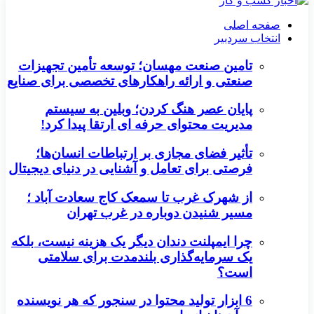
صفحه اصلی
انتخاب سردبیر
تامین صنعت مهسان؛ توسعه تأمین تجهیزات
صنعتی و ارائه راهکارهای تخصصی برای صنایع
پایان عصر هنگ کردن؛ وبلین به سیستم
مدیریت محتوای حرفه ای ارتقا پیدا کرد!
تأثیر فضای مجازی بر ارتباطات انسان‌ها؛
فرصتی برای تعامل و آشنایی در دنیای دیجیتال
از شهرک غرب تا سمعک کاج سعادت آباد ؛
مسیر شنیدن دوباره در غرب تهران
چرا ایمپلنت دندان دیگر یک هزینه نیست، بلکه
یک سرمایه‌گذاری بلندمدت برای سلامتی
است؟
6 ابزار تولید محتوا در سنجور که هر نویسنده