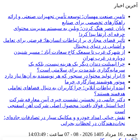
آخرین اخبار
تامین صنعت مهسان؛ توسعه تأمین تجهیزات صنعتی و ارائه
راهکارهای تخصصی برای صنایع
پایان عصر هنگ کردن؛ وبلین به سیستم مدیریت محتوای
حرفه ای ارتقا پیدا کرد!
تأثیر فضای مجازی بر ارتباطات انسان‌ها؛ فرصتی برای تعامل
و آشنایی در دنیای دیجیتال
از شهرک غرب تا سمعک کاج سعادت آباد ؛ مسیر شنیدن
دوباره در غرب تهران
چرا ایمپلنت دندان دیگر یک هزینه نیست، بلکه یک
سرمایه‌گذاری بلندمدت برای سلامتی است؟
6 ابزار تولید محتوا در سنجور که هر نویسنده به آن‌ها نیاز دارد
موتور هوشمند سازگاری خرما
آینده ارتباطات آنلاین؛ چرا کاربران به دنبال فضاهای تعاملی
هدفمند هستند؟
دکتر حاتمی در نخستین نشست خبری آیین معارفه شرکت
احیا استیل فولاد بافت: محصول اصلی شرکت آهن اسفنجی
است
نقش حیاتی امداد خودرو و مکانیک سیار در تصادفات جاده‌ای؛
نجات‌دهندگان در لحظات بحرانی
جمعه , 16 مرداد 1405
2026 - 08 - 07
ساعت :
14:03:49