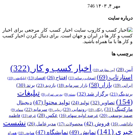
مهر ۴, ۱۴۰۳
746
درباره سایت
وب سایت اخبار کسب کار مرجعی برای اخبار
کسب و کار ها در ایران و جهان است. برای دنبال کردن اخبار کسب
و کار ها با ما همراه باشید.
برچسب ها
اخبار کسب و کار
(322)
آیین
(28)
آیین معارفه
(10)
استارتاپ
(69)
افتتاح
(26)
اقتصاد
(13)
اصحاب رسانه
(11)
اپلیکیشن
(10)
بازار
(58)
برند
(30)
بازدید
(23)
ایرانی
(19)
بازار سرمایه
(18)
تبلیغات
برگزار شد
(32)
برندینگ
(21)
بسته
(9)
بورس تهران
(9)
(154)
تولید محتوا
(47)
تصاویر
(32)
دیجیتال
تولید
(24)
مارکتینگ
(31)
رونمایی
(23)
سرمایه
(22)
رایگان
(10)
زیبایی
(9)
سهام
(9)
عکس
(28)
صمد یوسفی
(20)
عرضه اولیه سهام
(16)
فاطمه
غرفه
(11)
نشست
فروش
(42)
مدیرعامل
(26)
داداشی
(16)
محصولات
(17)
خبری
(141)
نمایش
(49)
نمایشگاه
(47)
همراه
همایش
(10)