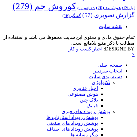
کوروش جم
(279)
هوشمند
(20)
اول
(12)
کنفرانس
(9)
گزارش تصویری
(57)
گفتگو
(16)
نقشه سایت
تمام حقوق مادی و معنوی این سایت محفوظ می باشد و استفاده از
مطالب با ذکر منبع بلامانع است.
DESIGNE BY:
اخبار کسب و کار
×
صفحه اصلی
انتخاب سردبیر
دسته بندی سایت
تکنولوژی
اخبار فناوری
هوش مصنوعی
بلاک چین
فینتک
پوشش رویداد های خبری
پوشش رویداد استارتاپ ها
پوشش رویداد های صنعتی
پوشش رویداد های اصناف
دیگر رسانه ها