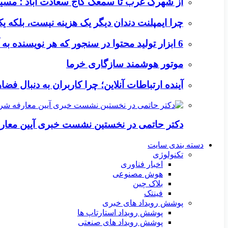
از شهرک غرب تا سمعک کاج سعادت آباد ؛ مسیر
چرا ایمپلنت دندان دیگر یک هزینه نیست، بلکه 
6 ابزار تولید محتوا در سنجور که هر نویسنده به آن‌ها نیاز دارد
موتور هوشمند سازگاری خرما
آینده ارتباطات آنلاین؛ چرا کاربران به دنبال ف
دکتر حاتمی در نخستین نشست خبری آیین معا
دسته بندی سایت
تکنولوژی
اخبار فناوری
هوش مصنوعی
بلاک چین
فینتک
پوشش رویداد های خبری
پوشش رویداد استارتاپ ها
پوشش رویداد های صنعتی