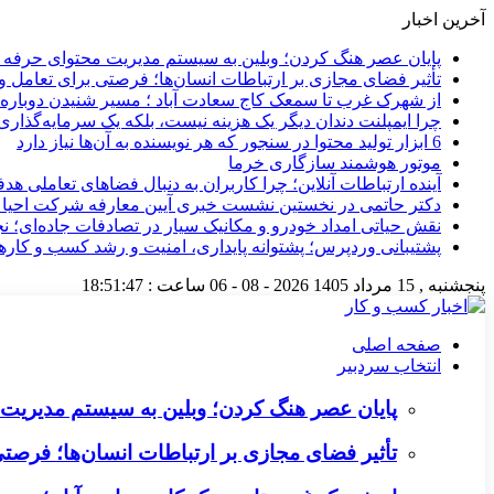
آخرین اخبار
پایان عصر هنگ کردن؛ وبلین به سیستم مدیریت محتوای حرفه ای 
تأثیر فضای مجازی بر ارتباطات انسان‌ها؛ فرصتی برای تعامل و 
از شهرک غرب تا سمعک کاج سعادت آباد ؛ مسیر شنیدن دوباره 
چرا ایمپلنت دندان دیگر یک هزینه نیست، بلکه یک سرمایه‌گذا
6 ابزار تولید محتوا در سنجور که هر نویسنده به آن‌ها نیاز دارد
موتور هوشمند سازگاری خرما
آینده ارتباطات آنلاین؛ چرا کاربران به دنبال فضاهای تعاملی هد
دکتر حاتمی در نخستین نشست خبری آیین معارفه شرکت احیا
نقش حیاتی امداد خودرو و مکانیک سیار در تصادفات جاده‌ای؛ ن
پشتیبانی وردپرس؛ پشتوانه پایداری، امنیت و رشد کسب‌ و کارها
پنجشنبه , 15 مرداد 1405
2026 - 08 - 06
ساعت :
18:51:48
صفحه اصلی
انتخاب سردبیر
پایان عصر هنگ کردن؛ وبلین به سیستم مدیریت م
تأثیر فضای مجازی بر ارتباطات انسان‌ها؛ فرصتی 