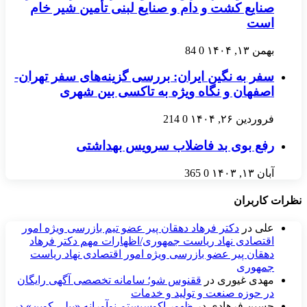
صنایع کشت و دام و صنایع لبنی تأمین شیر خام
است
بهمن ۱۳, ۱۴۰۴
0
84
سفر به نگین ایران: بررسی گزینه‌های سفر تهران-
اصفهان و نگاه ویژه به تاکسی بین شهری
فروردین ۲۶, ۱۴۰۴
0
214
رفع بوی بد فاضلاب سرویس بهداشتی
آبان ۱۳, ۱۴۰۳
0
365
نظرات کاربران
علی
در
دکتر فرهاد دهقان پیر عضو تيم بازرسی ويژه امور
اقتصادی نهاد رياست جمهوری/اظهارات مهم دکتر فرهاد
دهقان پیر عضو بازرسی ویژه امور اقتصادی نهاد ریاست
جمهوری
مهدی غیوری
در
ققنوس شو؛ سامانه تخصصی آگهی رایگان
در حوزه صنعت و تولید و خدمات
حسین فرهادی
در
ظهور اکوسیستم نوآورانه «بیلی کوین» در