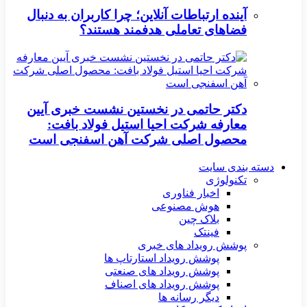
آینده ارتباطات آنلاین؛ چرا کاربران به دنبال
فضاهای تعاملی هدفمند هستند؟
دکتر حاتمی در نخستین نشست خبری آیین
معارفه شرکت احیا استیل فولاد بافت:
محصول اصلی شرکت آهن اسفنجی است
دسته بندی سایت
تکنولوژی
اخبار فناوری
هوش مصنوعی
بلاک چین
فینتک
پوشش رویداد های خبری
پوشش رویداد استارتاپ ها
پوشش رویداد های صنعتی
پوشش رویداد های اصناف
دیگر رسانه ها