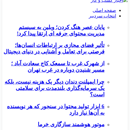
صفحه اصلی
انتخاب سردبیر
پایان عصر هنگ کردن؛ وبلین به سیستم
مدیریت محتوای حرفه ای ارتقا پیدا کرد!
تأثیر فضای مجازی بر ارتباطات انسان‌ها؛
فرصتی برای تعامل و آشنایی در دنیای دیجیتال
از شهرک غرب تا سمعک کاج سعادت آباد ؛
مسیر شنیدن دوباره در غرب تهران
چرا ایمپلنت دندان دیگر یک هزینه نیست، بلکه
یک سرمایه‌گذاری بلندمدت برای سلامتی
است؟
6 ابزار تولید محتوا در سنجور که هر نویسنده
به آن‌ها نیاز دارد
موتور هوشمند سازگاری خرما