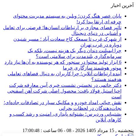
آخرین اخبار
پایان عصر هنگ کردن؛ وبلین به سیستم مدیریت محتوای
حرفه ای ارتقا پیدا کرد!
تأثیر فضای مجازی بر ارتباطات انسان‌ها؛ فرصتی برای تعامل
و آشنایی در دنیای دیجیتال
از شهرک غرب تا سمعک کاج سعادت آباد ؛ مسیر شنیدن
دوباره در غرب تهران
چرا ایمپلنت دندان دیگر یک هزینه نیست، بلکه یک
سرمایه‌گذاری بلندمدت برای سلامتی است؟
6 ابزار تولید محتوا در سنجور که هر نویسنده به آن‌ها نیاز دارد
موتور هوشمند سازگاری خرما
آینده ارتباطات آنلاین؛ چرا کاربران به دنبال فضاهای تعاملی
هدفمند هستند؟
دکتر حاتمی در نخستین نشست خبری آیین معارفه شرکت
احیا استیل فولاد بافت: محصول اصلی شرکت آهن اسفنجی
است
نقش حیاتی امداد خودرو و مکانیک سیار در تصادفات جاده‌ای؛
نجات‌دهندگان در لحظات بحرانی
پشتیبانی وردپرس؛ پشتوانه پایداری، امنیت و رشد کسب‌ و
کارهای آنلاین
پنجشنبه , 15 مرداد 1405
2026 - 08 - 06
ساعت :
17:00:49