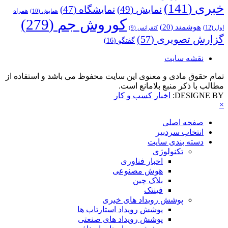
خبری
(141)
نمایش
(49)
نمایشگاه
(47)
همراه
همایش
(10)
کوروش جم
(279)
هوشمند
(20)
اول
(12)
کنفرانس
(9)
گزارش تصویری
(57)
گفتگو
(16)
نقشه سایت
تمام حقوق مادی و معنوی این سایت محفوظ می باشد و استفاده از
مطالب با ذکر منبع بلامانع است.
DESIGNE BY:
اخبار کسب و کار
×
صفحه اصلی
انتخاب سردبیر
دسته بندی سایت
تکنولوژی
اخبار فناوری
هوش مصنوعی
بلاک چین
فینتک
پوشش رویداد های خبری
پوشش رویداد استارتاپ ها
پوشش رویداد های صنعتی