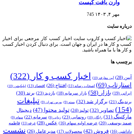
وارن بافت کیست
مهر ۴, ۱۴۰۳
745
درباره سایت
وب سایت اخبار کسب کار مرجعی برای اخبار
کسب و کار ها در ایران و جهان است. برای دنبال کردن اخبار کسب
و کار ها با ما همراه باشید.
برچسب ها
اخبار کسب و کار
(322)
آیین
(28)
آیین معارفه
(10)
استارتاپ
(69)
افتتاح
(26)
اقتصاد
(13)
اصحاب رسانه
(11)
اپلیکیشن
(10)
بازار
(58)
برند
(30)
بازدید
(23)
ایرانی
(19)
بازار سرمایه
(18)
تبلیغات
برگزار شد
(32)
برندینگ
(21)
بسته
(9)
بورس تهران
(9)
(154)
تولید محتوا
(47)
تصاویر
(32)
دیجیتال
تولید
(24)
مارکتینگ
(31)
رونمایی
(23)
سرمایه
(22)
رایگان
(10)
زیبایی
(9)
سهام
(9)
عکس
(28)
صمد یوسفی
(20)
عرضه اولیه سهام
(16)
فاطمه
غرفه
(11)
نشست
فروش
(42)
مدیرعامل
(26)
داداشی
(16)
محصولات
(17)