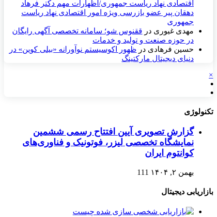
اقتصادی نهاد رياست جمهوری/اظهارات مهم دکتر فرهاد
دهقان پیر عضو بازرسی ویژه امور اقتصادی نهاد ریاست
جمهوری
مهدی غیوری
در
ققنوس شو؛ سامانه تخصصی آگهی رایگان
در حوزه صنعت و تولید و خدمات
حسین فرهادی
در
ظهور اکوسیستم نوآورانه «بیلی کوین» در
دنیای دیجیتال مارکتینگ
×
تکنولوژی
گزارش تصویری آیین افتتاح رسمی ششمین
نمایشگاه تخصصی لیزر، فوتونیک و فناوری‌های
کوانتوم ایران
بهمن ۲, ۱۴۰۴
111
بازاریابی دیجیتال