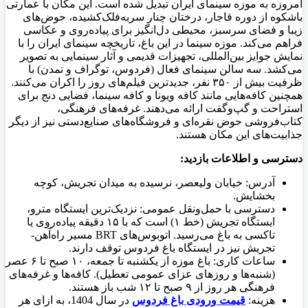
امروزه به موزه سینمای ایران تبدیل شده است. این مکان با عمارتی
باشکوه از دوره قاجار، درختان چنار سربه‌فلک‌کشیده، حوض‌های
زیبا و فضای سرسبز، محیطی دل‌انگیز برای پیاده‌روی و عکاسی
فراهم می‌کند. موزه سینما در این باغ، تاریخچه سینمای ایران را با
نمایش جوایز بین‌المللی، تجهیزات قدیمی و آثار سینمایی به تصویر
می‌کشد. سه سالن سینمای فعال (فردوس، توگراف و تمدن) با
ظرفیت بیش از ۳۵۰ نفر، جدیدترین فیلم‌های روز را اکران می‌کنند.
همچنین کافه‌هایی مانند کافه ویونا و کافه سینما، فضایی دنج برای
استراحت و گپ‌وگفت ارائه می‌دهند. غرفه‌های فرهنگی،
کتاب‌فروشی حوض نقره‌ای و فروشگاه‌های صنایع‌دستی نیز از دیگر
جذابیت‌های این مکان هستند.
دسترسی و اطلاعات بازدید
:
آدرس: خیابان ولیعصر، نرسیده به میدان تجریش، کوچه
بخشایش.
دسترسی با حمل‌ونقل عمومی: نزدیک‌ترین ایستگاه مترو،
ایستگاه تجریش (خط ۱) است که با ۱۵ دقیقه پیاده‌روی یا
تاکسی به باغ می‌رسید. اتوبوس‌های BRT
مسیر راه‌آهن-
تجریش نیز در ایستگاه باغ فردوس توقف دارند
.
ساعات کاری: باغ موزه از یکشنبه تا جمعه، ۱۰ صبح تا ۶ عصر
(شنبه‌ها و روزهای عزای عمومی تعطیل). کافه‌ها و غرفه‌های
فرهنگی هر روز از ۹ صبح تا ۱۲ شب باز هستند.
هزینه:
قیمت ورودی باغ فردوس
در سال 1404، به ازای هر