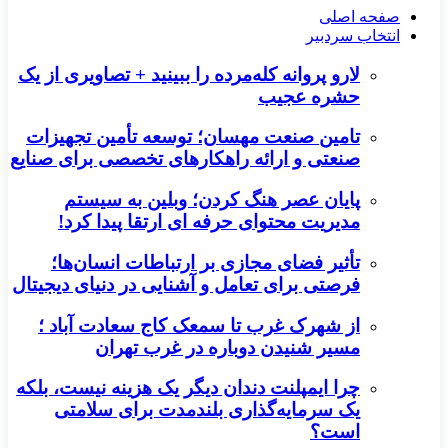
صفحه اصلی
انتخاب سردبیر
لارو پروانه کله‌مرده را ببینید + تصاویری از یک
حشره عجیب
تامین صنعت مهسان؛ توسعه تأمین تجهیزات
صنعتی و ارائه راهکارهای تخصصی برای صنایع
پایان عصر هنگ کردن؛ وبلین به سیستم
مدیریت محتوای حرفه ای ارتقا پیدا کرد!
تأثیر فضای مجازی بر ارتباطات انسان‌ها؛
فرصتی برای تعامل و آشنایی در دنیای دیجیتال
از شهرک غرب تا سمعک کاج سعادت آباد ؛
مسیر شنیدن دوباره در غرب تهران
چرا ایمپلنت دندان دیگر یک هزینه نیست، بلکه
یک سرمایه‌گذاری بلندمدت برای سلامتی
است؟