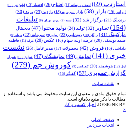
استارتاپ
(69)
افتتاح
(26)
اقتصاد
(13)
اصحاب رسانه
(11)
اپلیکیشن
(10)
بازار
(58)
برند
(30)
بازدید
(23)
ایرانی
(19)
بازار سرمایه
(18)
تبلیغات
برگزار شد
(32)
برندینگ
(21)
بسته
(9)
بورس تهران
(9)
(154)
تولید محتوا
(47)
تصاویر
(32)
دیجیتال
تولید
(24)
مارکتینگ
(31)
رونمایی
(23)
سرمایه
(22)
رایگان
(10)
زیبایی
(9)
سهام
(9)
عکس
(28)
صمد یوسفی
(20)
عرضه اولیه سهام
(16)
فاطمه
غرفه
(11)
نشست
فروش
(42)
مدیرعامل
(26)
داداشی
(16)
محصولات
(17)
خبری
(141)
نمایش
(49)
نمایشگاه
(47)
همراه
همایش
(10)
کوروش جم
(279)
هوشمند
(20)
اول
(12)
کنفرانس
(9)
گزارش تصویری
(57)
گفتگو
(16)
نقشه سایت
تمام حقوق مادی و معنوی این سایت محفوظ می باشد و استفاده از
مطالب با ذکر منبع بلامانع است.
DESIGNE BY:
اخبار کسب و کار
×
صفحه اصلی
انتخاب سردبیر