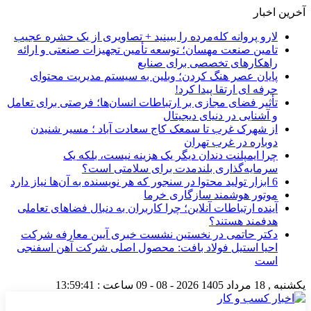
آخرین اخبار
لارو پروانه کله‌مرده را ببینید + تصاویری از یک حشره عجیب
تامین صنعت مهسان؛ توسعه تأمین تجهیزات صنعتی و ارائه
راهکارهای تخصصی برای صنایع
پایان عصر هنگ کردن؛ وبلین به سیستم مدیریت محتوای
حرفه ای ارتقا پیدا کرد!
تأثیر فضای مجازی بر ارتباطات انسان‌ها؛ فرصتی برای تعامل
و آشنایی در دنیای دیجیتال
از شهرک غرب تا سمعک کاج سعادت آباد ؛ مسیر شنیدن
دوباره در غرب تهران
چرا ایمپلنت دندان دیگر یک هزینه نیست، بلکه یک
سرمایه‌گذاری بلندمدت برای سلامتی است؟
6 ابزار تولید محتوا در سنجور که هر نویسنده به آن‌ها نیاز دارد
موتور هوشمند سازگاری خرما
آینده ارتباطات آنلاین؛ چرا کاربران به دنبال فضاهای تعاملی
هدفمند هستند؟
دکتر حاتمی در نخستین نشست خبری آیین معارفه شرکت
احیا استیل فولاد بافت: محصول اصلی شرکت آهن اسفنجی
است
یکشنبه , 18 مرداد 1405
2026 - 08 - 09
ساعت :
13:59:42