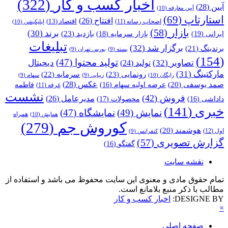
اخبار کسب و کار
(322)
آیین
(28)
آیین معارفه
(10)
استارتاپ
(69)
افتتاح
(26)
اقتصاد
(13)
اصحاب رسانه
(11)
اپلیکیشن
(10)
بازار
(58)
برند
(30)
بازدید
(23)
ایرانی
(19)
بازار سرمایه
(18)
تبلیغات
برگزار شد
(32)
برندینگ
(21)
بسته
(9)
بورس تهران
(9)
(154)
تولید محتوا
(47)
تصاویر
(32)
دیجیتال
تولید
(24)
مارکتینگ
(31)
رونمایی
(23)
سرمایه
(22)
رایگان
(10)
زیبایی
(9)
سهام
(9)
عکس
(28)
صمد یوسفی
(20)
عرضه اولیه سهام
(16)
فاطمه
غرفه
(11)
نشست
فروش
(42)
مدیرعامل
(26)
داداشی
(16)
محصولات
(17)
خبری
(141)
نمایش
(49)
نمایشگاه
(47)
همراه
همایش
(10)
کوروش جم
(279)
هوشمند
(20)
اول
(12)
کنفرانس
(9)
گزارش تصویری
(57)
گفتگو
(16)
نقشه سایت
تمام حقوق مادی و معنوی این سایت محفوظ می باشد و استفاده از
مطالب با ذکر منبع بلامانع است.
DESIGNE BY:
اخبار کسب و کار
×
صفحه اصلی