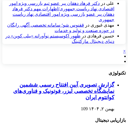
علی
در
دکتر فرهاد دهقان پیر عضو تيم بازرسی ويژه امور
اقتصادی نهاد رياست جمهوری/اظهارات مهم دکتر فرهاد
دهقان پیر عضو بازرسی ویژه امور اقتصادی نهاد ریاست
جمهوری
مهدی غیوری
در
ققنوس شو؛ سامانه تخصصی آگهی رایگان
در حوزه صنعت و تولید و خدمات
حسین فرهادی
در
ظهور اکوسیستم نوآورانه «بیلی کوین» در
دنیای دیجیتال مارکتینگ
×
تکنولوژی
گزارش تصویری آیین افتتاح رسمی ششمین
نمایشگاه تخصصی لیزر، فوتونیک و فناوری‌های
کوانتوم ایران
بهمن ۲, ۱۴۰۴
109
بازاریابی دیجیتال