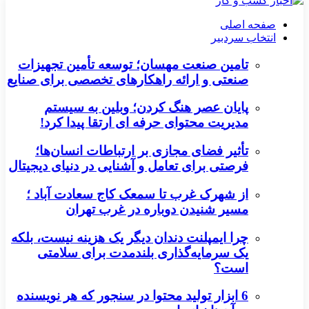
صفحه اصلی
انتخاب سردبیر
تامین صنعت مهسان؛ توسعه تأمین تجهیزات
صنعتی و ارائه راهکارهای تخصصی برای صنایع
پایان عصر هنگ کردن؛ وبلین به سیستم
مدیریت محتوای حرفه ای ارتقا پیدا کرد!
تأثیر فضای مجازی بر ارتباطات انسان‌ها؛
فرصتی برای تعامل و آشنایی در دنیای دیجیتال
از شهرک غرب تا سمعک کاج سعادت آباد ؛
مسیر شنیدن دوباره در غرب تهران
چرا ایمپلنت دندان دیگر یک هزینه نیست، بلکه
یک سرمایه‌گذاری بلندمدت برای سلامتی
است؟
6 ابزار تولید محتوا در سنجور که هر نویسنده