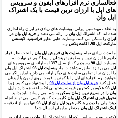
فعالسازی نرم افزارهای آیفون و سرویس
های اپل با ارزان ترین قیمت با یک اشتراک
اپل وان
به لطف مهندسین ایرانی، وبسایت های زیادی در ایران راه اندازی
شده اند که
اشتراک اپل وان
را ارائه می دهند و
خرید اپل وان در
ایران
را ممکن می کنند. وبسایت هایی نظیر
فراسیب، لایسنس
مارکت، اپل 98، اکانت پلاس
و…
ما مدت زیادی تمام
وبسایت های فروش اپل وان
را تحت نظر قرار
دادیم تا ارزان ترین و مطمئن ترینشان را پیدا کنیم. در نهایت به
وبسایت
اپل 98
رسیدیم که از سال 1397 به ارائه ی سرویس های
اپل می پردازد. طبق مشاهدات ما،
وبسایت اپل 98
اشتراک اپل وان
را ارزان تر از تمامی سایت های دیگر ارائه می داد. بنابراین اگر می
خواهید نرم افزارهای اپل را با کمترین قیمت روی آیفون یا آیپدتان
فعال کنید
خرید اپل وان از سایت اپل 98
را پیشنهاد می کنیم. زیرا
اپل 98
علاوه بر کمترین قیمت، پشتیبانی 24 ساعته هم دارد و
اپل
وان را در سریع ترین زمان ممکن
به شما می رساند. باید بدانید
تحویل فوری اشتراک اپل وان
کاریست که هر کسی نمی تواند انجام
دهد؛ ولی ما دیدیم هنگام
خرید اپل وان از اپل 98
تنها پس از 4 دقیقه
لینک اشتراک اپل وان
مدنظر برایمان ارسال شد!
نکته ی بعدی این است که
اپل 98
اشتراک
اپل وان پریمیر
ارائه می