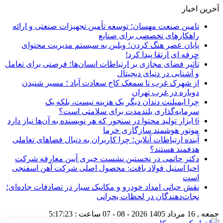
آخرین اخبار
تامین صنعت مهسان؛ توسعه تأمین تجهیزات صنعتی و ارائه
راهکارهای تخصصی برای صنایع
پایان عصر هنگ کردن؛ وبلین به سیستم مدیریت محتوای
حرفه ای ارتقا پیدا کرد!
تأثیر فضای مجازی بر ارتباطات انسان‌ها؛ فرصتی برای تعامل
و آشنایی در دنیای دیجیتال
از شهرک غرب تا سمعک کاج سعادت آباد ؛ مسیر شنیدن
دوباره در غرب تهران
چرا ایمپلنت دندان دیگر یک هزینه نیست، بلکه یک
سرمایه‌گذاری بلندمدت برای سلامتی است؟
6 ابزار تولید محتوا در سنجور که هر نویسنده به آن‌ها نیاز دارد
موتور هوشمند سازگاری خرما
آینده ارتباطات آنلاین؛ چرا کاربران به دنبال فضاهای تعاملی
هدفمند هستند؟
دکتر حاتمی در نخستین نشست خبری آیین معارفه شرکت
احیا استیل فولاد بافت: محصول اصلی شرکت آهن اسفنجی
است
نقش حیاتی امداد خودرو و مکانیک سیار در تصادفات جاده‌ای؛
نجات‌دهندگان در لحظات بحرانی
جمعه , 16 مرداد 1405
2026 - 08 - 07
ساعت :
5:17:24