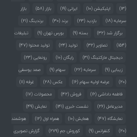
(13)
اپلیکیشن
(10)
ایرانی
(19)
بازار
(58)
بازار
سرمایه
(18)
بازدید
(23)
برند
(30)
برندینگ
(21)
برگزار شد
(32)
بسته
(9)
بورس تهران
(9)
تبلیغات
(154)
تصاویر
(32)
تولید
(24)
تولید محتوا
(47)
دیجیتال مارکتینگ
(31)
رایگان
(10)
رونمایی
(23)
زیبایی
(9)
سرمایه
(22)
سهام
(9)
صمد یوسفی
(20)
عرضه اولیه سهام
(16)
عکس
(28)
غرفه
(11)
فاطمه داداشی
(16)
فروش
(42)
محصولات
(17)
مدیرعامل
(26)
نشست خبری
(141)
نمایش
(49)
نمایشگاه
(47)
همایش
(10)
همراه اول
(12)
هوشمند
(20)
کنفرانس
(9)
کوروش جم
(279)
گزارش تصویری