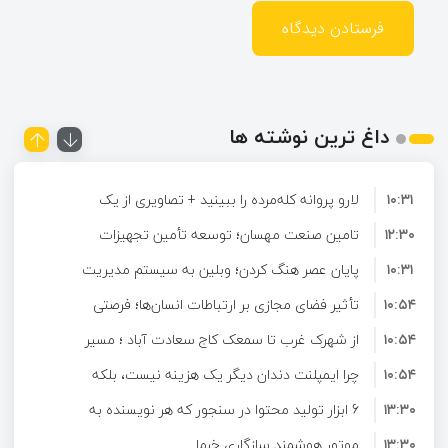
داغ ترین نوشته ها
۱۰:۳۱
لارو پروانه کله‌مرده را ببینید + تصاویری از یک
۱۲:۳۰
حشره عجیب
تامین صنعت مهسان؛ توسعه تأمین تجهیزات
۱۰:۳۱
صنعتی و ارائه راهکارهای تخصصی برای صنایع
پایان عصر هنگ کردن؛ وبلین به سیستم مدیریت
۱۰:۵۴
محتوای حرفه ای ارتقا پیدا کرد!
تأثیر فضای مجازی بر ارتباطات انسان‌ها؛ فرصتی
۱۰:۵۴
برای تعامل و آشنایی در دنیای دیجیتال
از شهرک غرب تا سمعک کاج سعادت آباد ؛ مسیر
۱۰:۵۴
شنیدن دوباره در غرب تهران
چرا ایمپلنت دندان دیگر یک هزینه نیست، بلکه
۱۳:۳۰
6 ابزار تولید محتوا در سنجور که هر نویسنده به
یک سرمایه‌گذاری بلندمدت برای سلامتی است؟
۱۳:۳۰
آن‌ها نیاز دارد
موتور هوشمند سازگاری خرما