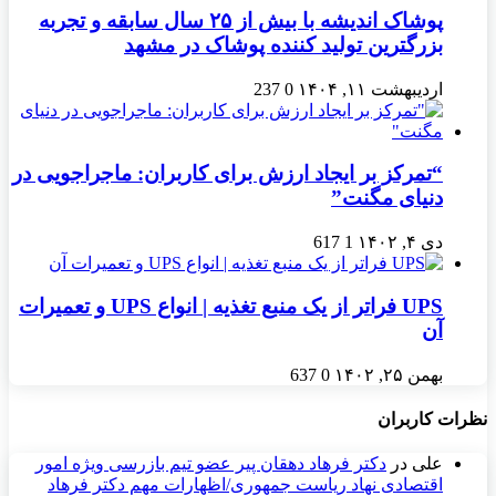
پوشاک اندیشه با بیش از ۲۵ سال سابقه و تجربه
بزرگترین تولید کننده پوشاک در مشهد
اردیبهشت ۱۱, ۱۴۰۴
0
237
“تمرکز بر ایجاد ارزش برای کاربران: ماجراجویی در
دنیای مگنت”
دی ۴, ۱۴۰۲
1
617
UPS فراتر از یک منبع تغذیه | انواع UPS و تعمیرات
آن
بهمن ۲۵, ۱۴۰۲
0
637
نظرات کاربران
علی
در
دکتر فرهاد دهقان پیر عضو تيم بازرسی ويژه امور
اقتصادی نهاد رياست جمهوری/اظهارات مهم دکتر فرهاد