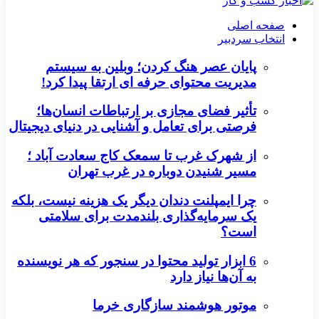
صفحه اصلی
انتخاب سردبیر
پایان عصر هنگ کردن؛ وبلین به سیستم
مدیریت محتوای حرفه ای ارتقا پیدا کرد!
تأثیر فضای مجازی بر ارتباطات انسان‌ها؛
فرصتی برای تعامل و آشنایی در دنیای دیجیتال
از شهرک غرب تا سمعک کاج سعادت آباد ؛
مسیر شنیدن دوباره در غرب تهران
چرا ایمپلنت دندان دیگر یک هزینه نیست، بلکه
یک سرمایه‌گذاری بلندمدت برای سلامتی
است؟
6 ابزار تولید محتوا در سنجور که هر نویسنده
به آن‌ها نیاز دارد
موتور هوشمند سازگاری خرما