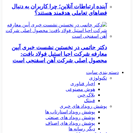
آینده ارتباطات آنلاین؛ چرا کاربران به دنبال
فضاهای تعاملی هدفمند هستند؟
دکتر حاتمی در نخستین نشست خبری آیین
معارفه شرکت احیا استیل فولاد بافت:
محصول اصلی شرکت آهن اسفنجی است
دسته بندی سایت
تکنولوژی
اخبار فناوری
هوش مصنوعی
بلاک چین
فینتک
پوشش رویداد های خبری
پوشش رویداد استارتاپ ها
پوشش رویداد های صنعتی
پوشش رویداد های اصناف
دیگر رسانه ها