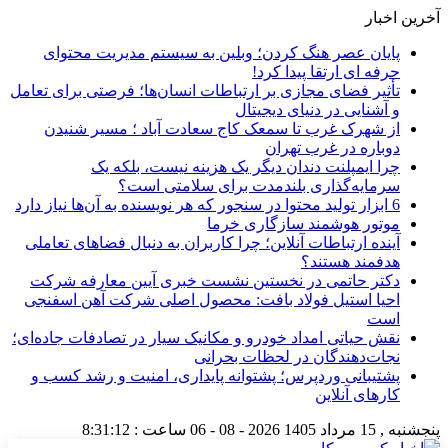
آخرین اخبار
پایان عصر هنگ کردن؛ وبلین به سیستم مدیریت محتوای
حرفه ای ارتقا پیدا کرد!
تأثیر فضای مجازی بر ارتباطات انسان‌ها؛ فرصتی برای تعامل
و آشنایی در دنیای دیجیتال
از شهرک غرب تا سمعک کاج سعادت آباد ؛ مسیر شنیدن
دوباره در غرب تهران
چرا ایمپلنت دندان دیگر یک هزینه نیست، بلکه یک
سرمایه‌گذاری بلندمدت برای سلامتی است؟
6 ابزار تولید محتوا در سنجور که هر نویسنده به آن‌ها نیاز دارد
موتور هوشمند سازگاری خرما
آینده ارتباطات آنلاین؛ چرا کاربران به دنبال فضاهای تعاملی
هدفمند هستند؟
دکتر حاتمی در نخستین نشست خبری آیین معارفه شرکت
احیا استیل فولاد بافت: محصول اصلی شرکت آهن اسفنجی
است
نقش حیاتی امداد خودرو و مکانیک سیار در تصادفات جاده‌ای؛
نجات‌دهندگان در لحظات بحرانی
پشتیبانی وردپرس؛ پشتوانه پایداری، امنیت و رشد کسب‌ و
کارهای آنلاین
پنجشنبه , 15 مرداد 1405
2026 - 08 - 06
ساعت :
8:31:13