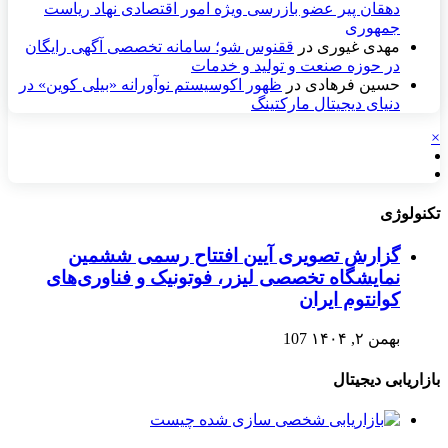
دهقان پیر عضو بازرسی ویژه امور اقتصادی نهاد ریاست
جمهوری
مهدی غیوری
در
ققنوس شو؛ سامانه تخصصی آگهی رایگان
در حوزه صنعت و تولید و خدمات
حسین فرهادی
در
ظهور اکوسیستم نوآورانه «بیلی کوین» در
دنیای دیجیتال مارکتینگ
×
تکنولوژی
گزارش تصویری آیین افتتاح رسمی ششمین
نمایشگاه تخصصی لیزر، فوتونیک و فناوری‌های
کوانتوم ایران
بهمن ۲, ۱۴۰۴
107
بازاریابی دیجیتال