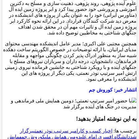
علوم آینده پژوهی، روند پژوهی، ذهنیت سازی و مسلح به دکترین
آموزشی و پرورشی خود حضور پیدا کرد و ابر پروژه زمین ایده آل
(متاورس ایرانی) خود را به عنوان یکی از پروژه های اندیشکده در
معرض دید شرکت کنندگان قرارداد. در این ارائه نحوه کارکرد ابر
پروژه زمین ایده آل و تاثیرات مهم آن در محقق شدن اهداف
جنگهای شناختی به مخاطبین توضیح داده شد.
همچنین مجتبی علی اکبری؛ مدیر عامل اندیشکده مهندسی محتوای
مدیای ایرانیان، با ارائه توضیحات در خصوص الگوریتم ساخت دهکده
شبیه ساز به منظور ادراک پذیر کردن چگونگی مواجهه و مقابله
فرماندهان، دانشجویان، درجه داران و سربازان نیروهای مسلح با
جنگهای آینده و با رویکرد شناختی به جانشین فرمانده نیروی زمینی
ارتش امیر سرتیپ نوذر نعمتی، یکی دیگر از پروژه های این
اندیشکده را معرفی نمود.
انتشار خبر: کوروش جم
به این نوشته امتیاز بدهید!
برچسب ها:
اخبار کسب و کار
امیر سرتیپ نوذر نعمتی
برگزار
شد
دانشگاه افسری امام علی
دومین همایش ملی
کوروش جم
همایش