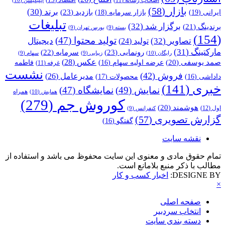
اقتصاد
(13)
اصحاب رسانه
(11)
اپلیکیشن
(10)
بازار
(58)
برند
(30)
بازدید
(23)
ایرانی
(19)
بازار سرمایه
(18)
تبلیغات
برگزار شد
(32)
برندینگ
(21)
بسته
(9)
بورس تهران
(9)
(154)
تولید محتوا
(47)
تصاویر
(32)
دیجیتال
تولید
(24)
مارکتینگ
(31)
رونمایی
(23)
سرمایه
(22)
رایگان
(10)
زیبایی
(9)
سهام
(9)
عکس
(28)
صمد یوسفی
(20)
عرضه اولیه سهام
(16)
فاطمه
غرفه
(11)
نشست
فروش
(42)
مدیرعامل
(26)
داداشی
(16)
محصولات
(17)
خبری
(141)
نمایش
(49)
نمایشگاه
(47)
همراه
همایش
(10)
کوروش جم
(279)
هوشمند
(20)
اول
(12)
کنفرانس
(9)
گزارش تصویری
(57)
گفتگو
(16)
نقشه سایت
تمام حقوق مادی و معنوی این سایت محفوظ می باشد و استفاده از
مطالب با ذکر منبع بلامانع است.
DESIGNE BY:
اخبار کسب و کار
×
صفحه اصلی
انتخاب سردبیر
دسته بندی سایت