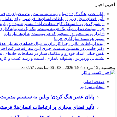
آخرین اخبار
پایان عصر هنگ کردن؛ وبلین به سیستم مدیریت محتوای حرفه ای 
تأثیر فضای مجازی بر ارتباطات انسان‌ها؛ فرصتی برای تعامل و 
از شهرک غرب تا سمعک کاج سعادت آباد ؛ مسیر شنیدن دوباره 
چرا ایمپلنت دندان دیگر یک هزینه نیست، بلکه یک سرمایه‌گذا
6 ابزار تولید محتوا در سنجور که هر نویسنده به آن‌ها نیاز دارد
موتور هوشمند سازگاری خرما
آینده ارتباطات آنلاین؛ چرا کاربران به دنبال فضاهای تعاملی هد
دکتر حاتمی در نخستین نشست خبری آیین معارفه شرکت احیا
نقش حیاتی امداد خودرو و مکانیک سیار در تصادفات جاده‌ای؛ ن
پشتیبانی وردپرس؛ پشتوانه پایداری، امنیت و رشد کسب‌ و کارها
پنجشنبه , 15 مرداد 1405
2026 - 08 - 06
ساعت :
8:02:57
صفحه اصلی
انتخاب سردبیر
پایان عصر هنگ کردن؛ وبلین به سیستم مدیریت م
تأثیر فضای مجازی بر ارتباطات انسان‌ها؛ فرصتی 