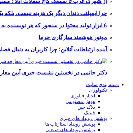
از شهرک غرب تا سمعک کاج سعادت آباد ؛ مسیر
چرا ایمپلنت دندان دیگر یک هزینه نیست، بلکه 
6 ابزار تولید محتوا در سنجور که هر نویسنده به آن‌ها نیاز دارد
موتور هوشمند سازگاری خرما
آینده ارتباطات آنلاین؛ چرا کاربران به دنبال ف
دکتر حاتمی در نخستین نشست خبری آیین معا
دسته بندی سایت
تکنولوژی
اخبار فناوری
هوش مصنوعی
بلاک چین
فینتک
پوشش رویداد های خبری
پوشش رویداد استارتاپ ها
پوشش رویداد های صنعتی