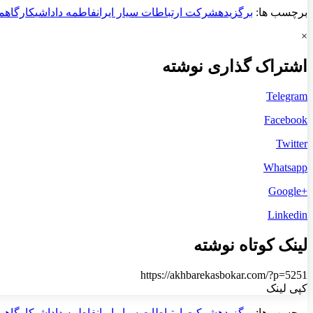
برچسب ها:
برگزيده
شرکت ارتباطات سیار ایران
فاطمه داداشی
کارگاه
م
×
اشتراک گذاری نوشته
Telegram
Facebook
Twitter
Whatsapp
+Google
Linkedin
لینک کوتاه نوشته
https://akhbarekasbokar.com/?p=5251
کپی لینک
برچسب ها:
برگزيده
شرکت ارتباطات سیار ایران
فاطمه داداشی
کارگاه
م