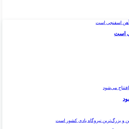
ی است
ود