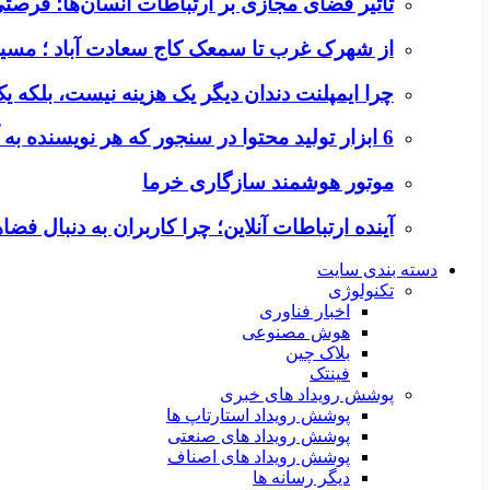
تأثیر فضای مجازی بر ارتباطات انسان‌ها؛ فرصتی 
از شهرک غرب تا سمعک کاج سعادت آباد ؛ مسیر
چرا ایمپلنت دندان دیگر یک هزینه نیست، بلکه 
6 ابزار تولید محتوا در سنجور که هر نویسنده به آن‌ها نیاز دارد
موتور هوشمند سازگاری خرما
آینده ارتباطات آنلاین؛ چرا کاربران به دنبال ف
دسته بندی سایت
تکنولوژی
اخبار فناوری
هوش مصنوعی
بلاک چین
فینتک
پوشش رویداد های خبری
پوشش رویداد استارتاپ ها
پوشش رویداد های صنعتی
پوشش رویداد های اصناف
دیگر رسانه ها