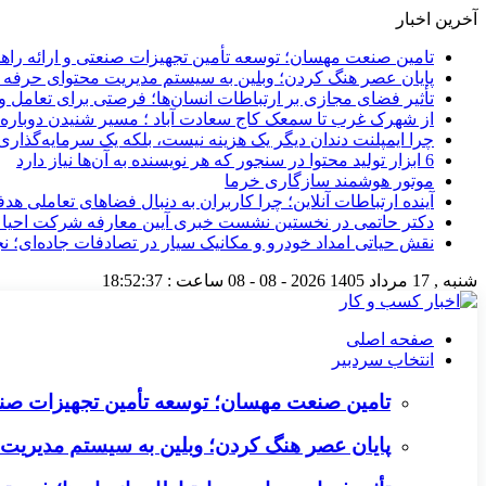
آخرین اخبار
تامین صنعت مهسان؛ توسعه تأمین تجهیزات صنعتی و ارائه را
پایان عصر هنگ کردن؛ وبلین به سیستم مدیریت محتوای حرفه ای 
تأثیر فضای مجازی بر ارتباطات انسان‌ها؛ فرصتی برای تعامل و 
از شهرک غرب تا سمعک کاج سعادت آباد ؛ مسیر شنیدن دوباره 
چرا ایمپلنت دندان دیگر یک هزینه نیست، بلکه یک سرمایه‌گذا
6 ابزار تولید محتوا در سنجور که هر نویسنده به آن‌ها نیاز دارد
موتور هوشمند سازگاری خرما
آینده ارتباطات آنلاین؛ چرا کاربران به دنبال فضاهای تعاملی هد
دکتر حاتمی در نخستین نشست خبری آیین معارفه شرکت احیا
نقش حیاتی امداد خودرو و مکانیک سیار در تصادفات جاده‌ای؛ ن
شنبه , 17 مرداد 1405
2026 - 08 - 08
ساعت :
18:52:39
صفحه اصلی
انتخاب سردبیر
تامین صنعت مهسان؛ توسعه تأمین تجهیزات صنع
پایان عصر هنگ کردن؛ وبلین به سیستم مدیریت م