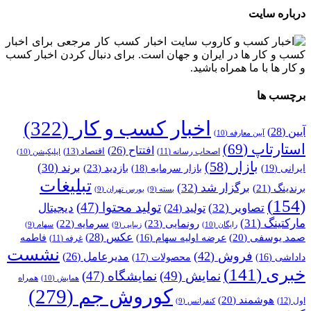
درباره سایت
وب سایت اخبار کسب کار مرجعی برای اخبار
کسب و کار ها در ایران و جهان است. برای دنبال کردن اخبار کسب
و کار ها با ما همراه باشید.
برچسب ها
اخبار کسب و کار
(322)
آیین
(28)
آیین معارفه
(10)
استارتاپ
(69)
افتتاح
(26)
اقتصاد
(13)
اصحاب رسانه
(11)
اپلیکیشن
(10)
بازار
(58)
برند
(30)
بازدید
(23)
ایرانی
(19)
بازار سرمایه
(18)
تبلیغات
برگزار شد
(32)
برندینگ
(21)
بسته
(9)
بورس تهران
(9)
(154)
تولید محتوا
(47)
تصاویر
(32)
دیجیتال
تولید
(24)
مارکتینگ
(31)
رونمایی
(23)
سرمایه
(22)
رایگان
(10)
زیبایی
(9)
سهام
(9)
عکس
(28)
صمد یوسفی
(20)
عرضه اولیه سهام
(16)
فاطمه
غرفه
(11)
نشست
فروش
(42)
مدیرعامل
(26)
داداشی
(16)
محصولات
(17)
خبری
(141)
نمایش
(49)
نمایشگاه
(47)
همراه
همایش
(10)
کوروش جم
(279)
هوشمند
(20)
اول
(12)
کنفرانس
(9)