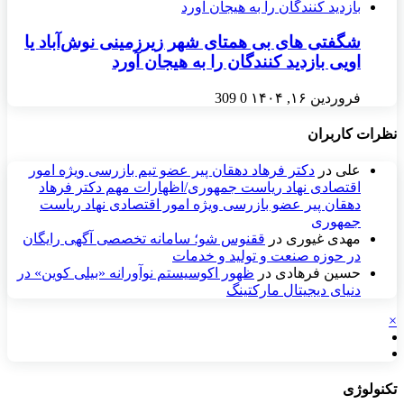
شگفتی های بی همتای شهر زیرزمینی نوش‌آباد یا
اویی بازدید کنندگان‌ را به هیجان آورد
فروردین ۱۶, ۱۴۰۴
0
309
نظرات کاربران
علی
در
دکتر فرهاد دهقان پیر عضو تيم بازرسی ويژه امور
اقتصادی نهاد رياست جمهوری/اظهارات مهم دکتر فرهاد
دهقان پیر عضو بازرسی ویژه امور اقتصادی نهاد ریاست
جمهوری
مهدی غیوری
در
ققنوس شو؛ سامانه تخصصی آگهی رایگان
در حوزه صنعت و تولید و خدمات
حسین فرهادی
در
ظهور اکوسیستم نوآورانه «بیلی کوین» در
دنیای دیجیتال مارکتینگ
×
تکنولوژی