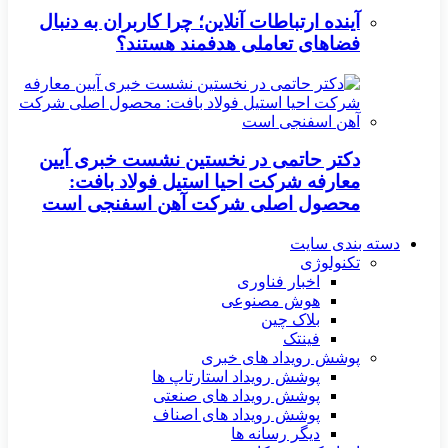
آینده ارتباطات آنلاین؛ چرا کاربران به دنبال
فضاهای تعاملی هدفمند هستند؟
دکتر حاتمی در نخستین نشست خبری آیین
معارفه شرکت احیا استیل فولاد بافت:
محصول اصلی شرکت آهن اسفنجی است
دسته بندی سایت
تکنولوژی
اخبار فناوری
هوش مصنوعی
بلاک چین
فینتک
پوشش رویداد های خبری
پوشش رویداد استارتاپ ها
پوشش رویداد های صنعتی
پوشش رویداد های اصناف
دیگر رسانه ها