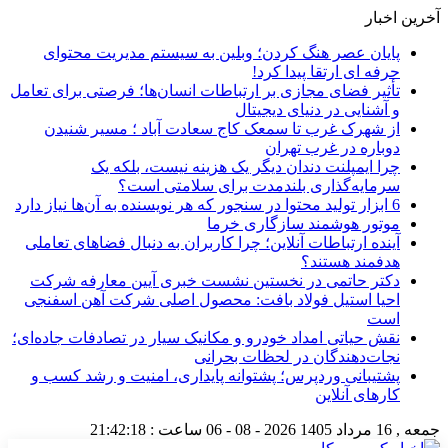
آخرین اخبار
پایان عصر هنگ کردن؛ وبلین به سیستم مدیریت محتوای
حرفه ای ارتقا پیدا کرد!
تأثیر فضای مجازی بر ارتباطات انسان‌ها؛ فرصتی برای تعامل
و آشنایی در دنیای دیجیتال
از شهرک غرب تا سمعک کاج سعادت آباد ؛ مسیر شنیدن
دوباره در غرب تهران
چرا ایمپلنت دندان دیگر یک هزینه نیست، بلکه یک
سرمایه‌گذاری بلندمدت برای سلامتی است؟
6 ابزار تولید محتوا در سنجور که هر نویسنده به آن‌ها نیاز دارد
موتور هوشمند سازگاری خرما
آینده ارتباطات آنلاین؛ چرا کاربران به دنبال فضاهای تعاملی
هدفمند هستند؟
دکتر حاتمی در نخستین نشست خبری آیین معارفه شرکت
احیا استیل فولاد بافت: محصول اصلی شرکت آهن اسفنجی
است
نقش حیاتی امداد خودرو و مکانیک سیار در تصادفات جاده‌ای؛
نجات‌دهندگان در لحظات بحرانی
پشتیبانی وردپرس؛ پشتوانه پایداری، امنیت و رشد کسب‌ و
کارهای آنلاین
جمعه , 16 مرداد 1405
2026 - 08 - 06
ساعت :
21:42:19