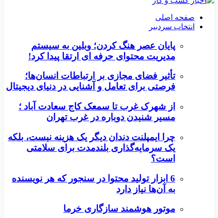
صفحه اصلی
انتخاب سردبیر
پایان عصر هنگ کردن؛ وبلین به سیستم
مدیریت محتوای حرفه ای ارتقا پیدا کرد!
تأثیر فضای مجازی بر ارتباطات انسان‌ها؛
فرصتی برای تعامل و آشنایی در دنیای دیجیتال
از شهرک غرب تا سمعک کاج سعادت آباد ؛
مسیر شنیدن دوباره در غرب تهران
چرا ایمپلنت دندان دیگر یک هزینه نیست، بلکه
یک سرمایه‌گذاری بلندمدت برای سلامتی
است؟
6 ابزار تولید محتوا در سنجور که هر نویسنده
به آن‌ها نیاز دارد
موتور هوشمند سازگاری خرما