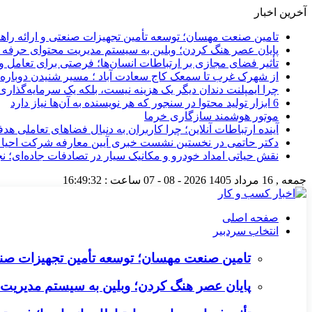
آخرین اخبار
تامین صنعت مهسان؛ توسعه تأمین تجهیزات صنعتی و ارائه را
پایان عصر هنگ کردن؛ وبلین به سیستم مدیریت محتوای حرفه ای 
تأثیر فضای مجازی بر ارتباطات انسان‌ها؛ فرصتی برای تعامل و 
از شهرک غرب تا سمعک کاج سعادت آباد ؛ مسیر شنیدن دوباره 
چرا ایمپلنت دندان دیگر یک هزینه نیست، بلکه یک سرمایه‌گذا
6 ابزار تولید محتوا در سنجور که هر نویسنده به آن‌ها نیاز دارد
موتور هوشمند سازگاری خرما
آینده ارتباطات آنلاین؛ چرا کاربران به دنبال فضاهای تعاملی هد
دکتر حاتمی در نخستین نشست خبری آیین معارفه شرکت احیا
نقش حیاتی امداد خودرو و مکانیک سیار در تصادفات جاده‌ای؛ ن
جمعه , 16 مرداد 1405
2026 - 08 - 07
ساعت :
16:49:33
صفحه اصلی
انتخاب سردبیر
تامین صنعت مهسان؛ توسعه تأمین تجهیزات صنع
پایان عصر هنگ کردن؛ وبلین به سیستم مدیریت م