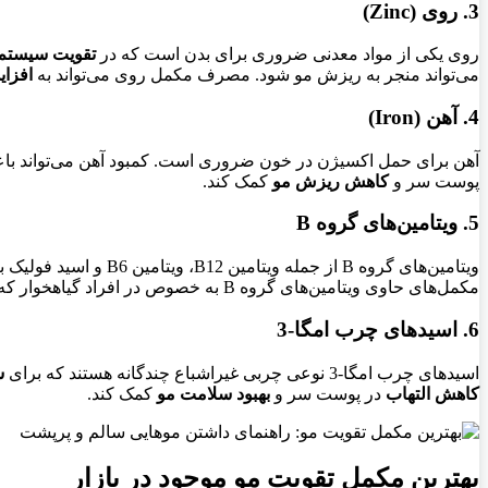
3. روی (Zinc)
روی یکی از مواد معدنی ضروری برای بدن است که در
تقویت سیستم 
می‌تواند منجر به ریزش مو شود. مصرف مکمل روی می‌تواند به
افزا
4. آهن (Iron)
آهن برای حمل اکسیژن در خون ضروری است. کمبود آهن می‌تواند ب
پوست سر و
کاهش ریزش مو
کمک کند.
5. ویتامین‌های گروه B
ویتامین‌های گروه B از جمله ویتامین B12، ویتامین B6 و اسید فولیک برای
مکمل‌های حاوی ویتامین‌های گروه B به خصوص در افراد گیاهخوار که در معرض کمبود این ویتامین‌ها قرار دارند، می‌تواند مفید باشد.
6. اسیدهای چرب امگا-3
اسیدهای چرب امگا-3 نوعی چربی غیراشباع چندگانه هستند که برای
س
کاهش التهاب
در پوست سر و
بهبود سلامت مو
کمک کند.
بهترین مکمل تقویت مو موجود در بازار