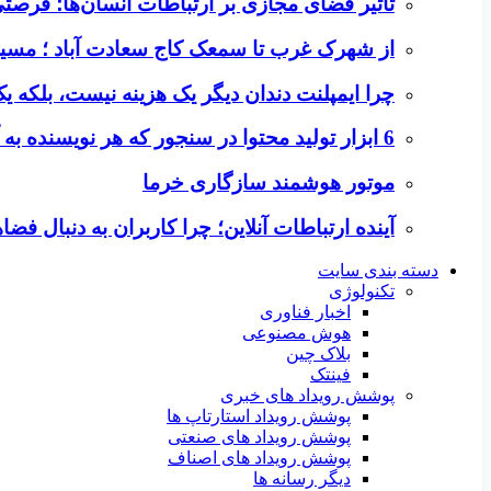
تأثیر فضای مجازی بر ارتباطات انسان‌ها؛ فرصتی 
از شهرک غرب تا سمعک کاج سعادت آباد ؛ مسیر
چرا ایمپلنت دندان دیگر یک هزینه نیست، بلکه 
6 ابزار تولید محتوا در سنجور که هر نویسنده به آن‌ها نیاز دارد
موتور هوشمند سازگاری خرما
آینده ارتباطات آنلاین؛ چرا کاربران به دنبال ف
دسته بندی سایت
تکنولوژی
اخبار فناوری
هوش مصنوعی
بلاک چین
فینتک
پوشش رویداد های خبری
پوشش رویداد استارتاپ ها
پوشش رویداد های صنعتی
پوشش رویداد های اصناف
دیگر رسانه ها