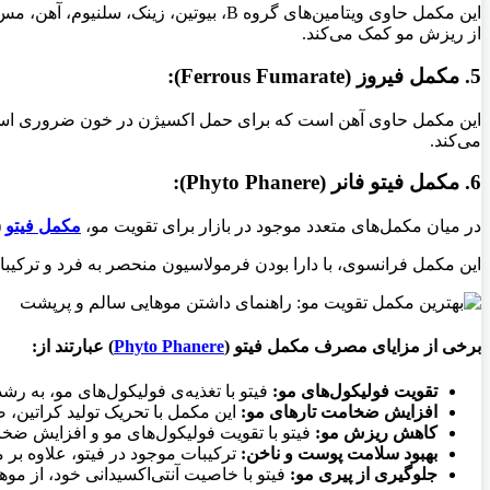
این مکمل حاوی ویتامین‌های گروه B، ب
از ریزش مو کمک می‌کند.
5. مکمل فیروز (Ferrous Fumarate):
این مکمل حاوی آهن است که برای حمل اکسیژن در خون ضروری است. 
می‌کند.
6. مکمل فیتو فانر (Phyto Phanere):
در میان مکمل‌های متعدد موجود در بازار برای تقویت مو،
مکمل فیتو
(Phyto) جایگاه ویژه‌ای دارد و به عنوان یکی از
این مکمل فرانسوی، با دارا بودن فرمولاسیون منحصر به فرد و ترکیبا
برخی از مزایای مصرف مکمل فیتو (
Phyto Phanere
) عبارتند از:
تقویت فولیکول‌های مو:
فیتو با تغذیه‌ی فولیکول‌های مو، به رشد
افزایش ضخامت تارهای مو:
این مکمل با تحریک تولید کراتین،
کاهش ریزش مو:
فیتو با تقویت فولیکول‌های مو و افزایش ضخ
بهبود سلامت پوست و ناخن:
ترکیبات موجود در فیتو، علاوه بر 
جلوگیری از پیری مو:
فیتو با خاصیت آنتی‌اکسیدانی خود، از مو