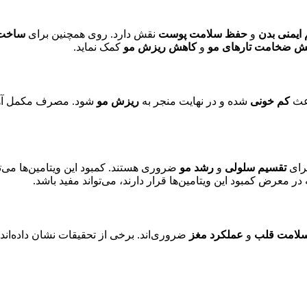
ایمنی بدن
و
حفظ سلامت پوست
نقش دارد. روی همچنین برای
ساخت 
یش ضخامت تارهای مو
و
کاهش ریزش مو
کمک نماید.
اعث
کم خونی
شده و در نهایت منجر به
ریزش مو
شود. مصرف مکمل آهن 
تقسیم سلولی
و
رشد مو
ضروری هستند. کمبود این ویتامین‌ها می‌ت
لامت قلب
و
عملکرد مغز
ضروری‌اند. برخی از تحقیقات نشان داده‌اند که 