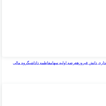
اری دانش فیروزه
عرضه اولیه سهام
فاطمه داداشی
گروه مالی