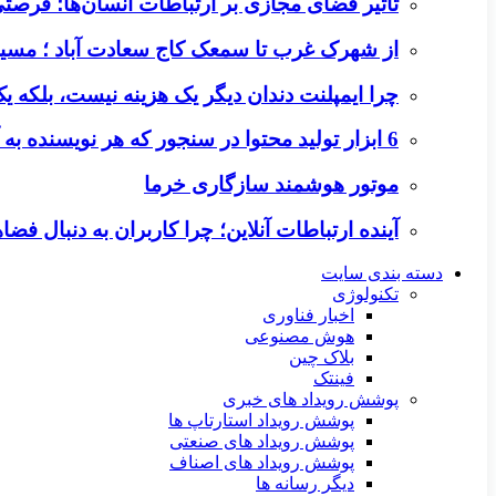
تأثیر فضای مجازی بر ارتباطات انسان‌ها؛ فرصتی 
از شهرک غرب تا سمعک کاج سعادت آباد ؛ مسیر
چرا ایمپلنت دندان دیگر یک هزینه نیست، بلکه 
6 ابزار تولید محتوا در سنجور که هر نویسنده به آن‌ها نیاز دارد
موتور هوشمند سازگاری خرما
آینده ارتباطات آنلاین؛ چرا کاربران به دنبال ف
دسته بندی سایت
تکنولوژی
اخبار فناوری
هوش مصنوعی
بلاک چین
فینتک
پوشش رویداد های خبری
پوشش رویداد استارتاپ ها
پوشش رویداد های صنعتی
پوشش رویداد های اصناف
دیگر رسانه ها