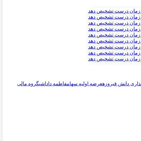
اری دانش فیروزه
عرضه اولیه سهام
فاطمه داداشی
گروه مالی