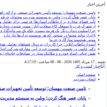
آخرین اخبار
تامین صنعت مهسان؛ توسعه تأمین تجهیزات صنعتی و ارائه را
پایان عصر هنگ کردن؛ وبلین به سیستم مدیریت محتوای حرفه ای 
تأثیر فضای مجازی بر ارتباطات انسان‌ها؛ فرصتی برای تعامل و 
از شهرک غرب تا سمعک کاج سعادت آباد ؛ مسیر شنیدن دوباره 
چرا ایمپلنت دندان دیگر یک هزینه نیست، بلکه یک سرمایه‌گذا
6 ابزار تولید محتوا در سنجور که هر نویسنده به آن‌ها نیاز دارد
موتور هوشمند سازگاری خرما
آینده ارتباطات آنلاین؛ چرا کاربران به دنبال فضاهای تعاملی هد
دکتر حاتمی در نخستین نشست خبری آیین معارفه شرکت احیا
نقش حیاتی امداد خودرو و مکانیک سیار در تصادفات جاده‌ای؛ ن
شنبه , 17 مرداد 1405
2026 - 08 - 08
ساعت :
4:17:20
صفحه اصلی
انتخاب سردبیر
تامین صنعت مهسان؛ توسعه تأمین تجهیزات صنع
پایان عصر هنگ کردن؛ وبلین به سیستم مدیریت م