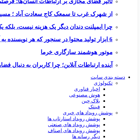
تأثیر فضای مجازی بر ارتباطات انسان‌ها؛ فرصتی 
از شهرک غرب تا سمعک کاج سعادت آباد ؛ مسیر
چرا ایمپلنت دندان دیگر یک هزینه نیست، بلکه 
6 ابزار تولید محتوا در سنجور که هر نویسنده به آن‌ها نیاز دارد
موتور هوشمند سازگاری خرما
آینده ارتباطات آنلاین؛ چرا کاربران به دنبال ف
دسته بندی سایت
تکنولوژی
اخبار فناوری
هوش مصنوعی
بلاک چین
فینتک
پوشش رویداد های خبری
پوشش رویداد استارتاپ ها
پوشش رویداد های صنعتی
پوشش رویداد های اصناف
دیگر رسانه ها