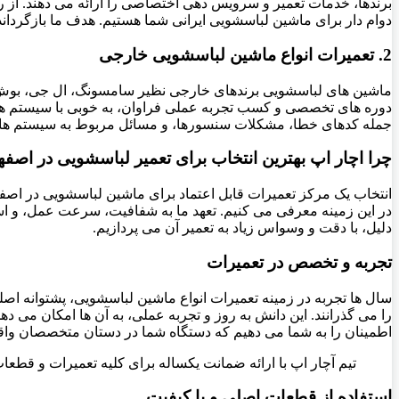
برندها، خدمات تعمیر و سرویس دهی اختصاصی را ارائه می دهند. از ر
دوام دار برای ماشین لباسشویی ایرانی شما هستیم. هدف ما بازگردا
2. تعمیرات انواع ماشین لباسشویی خارجی
ماشین های لباسشویی برندهای خارجی نظیر سامسونگ، ال جی، بوش، دوو،
دوره های تخصصی و کسب تجربه عملی فراوان، به خوبی با سیستم های ا
جمله کدهای خطا، مشکلات سنسورها، و مسائل مربوط به سیستم های هو
چرا اچار اپ بهترین انتخاب برای تعمیر لباسشویی در اصف
انتخاب یک مرکز تعمیرات قابل اعتماد برای ماشین لباسشویی در اصفهان
در این زمینه معرفی می کنیم. تعهد ما به شفافیت، سرعت عمل، و استف
دلیل، با دقت و وسواس زیاد به تعمیر آن می پردازیم.
تجربه و تخصص در تعمیرات
سال ها تجربه در زمینه تعمیرات انواع ماشین لباسشویی، پشتوانه اص
را می گذرانند. این دانش به روز و تجربه عملی، به آن ها امکان می دهد
اطمینان را به شما می دهیم که دستگاه شما در دستان متخصصان واقع
تیم آچار اپ با ارائه ضمانت یکساله برای کلیه تعمیرات و قطع
استفاده از قطعات اصلی و با کیفیت