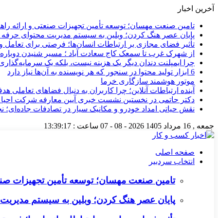
آخرین اخبار
تامین صنعت مهسان؛ توسعه تأمین تجهیزات صنعتی و ارائه را
پایان عصر هنگ کردن؛ وبلین به سیستم مدیریت محتوای حرفه ای 
تأثیر فضای مجازی بر ارتباطات انسان‌ها؛ فرصتی برای تعامل و 
از شهرک غرب تا سمعک کاج سعادت آباد ؛ مسیر شنیدن دوباره 
چرا ایمپلنت دندان دیگر یک هزینه نیست، بلکه یک سرمایه‌گذا
6 ابزار تولید محتوا در سنجور که هر نویسنده به آن‌ها نیاز دارد
موتور هوشمند سازگاری خرما
آینده ارتباطات آنلاین؛ چرا کاربران به دنبال فضاهای تعاملی هد
دکتر حاتمی در نخستین نشست خبری آیین معارفه شرکت احیا
نقش حیاتی امداد خودرو و مکانیک سیار در تصادفات جاده‌ای؛ ن
جمعه , 16 مرداد 1405
2026 - 08 - 07
ساعت :
13:39:17
صفحه اصلی
انتخاب سردبیر
تامین صنعت مهسان؛ توسعه تأمین تجهیزات صنع
پایان عصر هنگ کردن؛ وبلین به سیستم مدیریت م