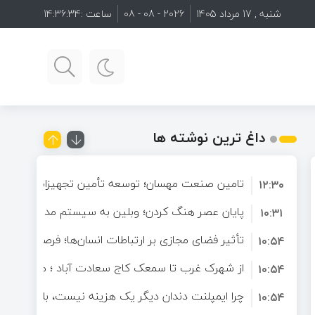
شنبه , 17 مرداد 1405
2026 - 08 - 08
ساعت :
14:36:35
یتال
آینده ارتباطات آنلاین؛ چرا کاربران به دنبال فضاهای تعاملی هدفمند هستند؟
از شهرک غرب تا سمعک کاج سعادت آباد ؛ مسیر شنیدن دوباره در غرب تهران
داغ ترین نوشته ها
تامین صنعت مهسان؛ توسعه تأمین تجهیزات صنعتی و 
۱۲:۳۰
تخصصی برای صنایع
پایان عصر هنگ کردن؛ وبلین به سیستم مدیریت محتوا
۱۰:۳۱
پیدا کرد!
تأثیر فضای مجازی بر ارتباطات انسان‌ها؛ فرصتی برای ت
۱۰:۵۴
دنیای دیجیتال
از شهرک غرب تا سمعک کاج سعادت آباد ؛ مسیر شنید
۱۰:۵۴
تهران
چرا ایمپلنت دندان دیگر یک هزینه نیست، بلکه یک سر
۱۰:۵۴