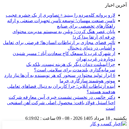
آخرین اخبار
لارو پروانه کله‌مرده را ببینید + تصاویری از یک حشره عجیب
تامین صنعت مهسان؛ توسعه تأمین تجهیزات صنعتی و ارائه
راهکارهای تخصصی برای صنایع
پایان عصر هنگ کردن؛ وبلین به سیستم مدیریت محتوای
حرفه ای ارتقا پیدا کرد!
تأثیر فضای مجازی بر ارتباطات انسان‌ها؛ فرصتی برای تعامل
و آشنایی در دنیای دیجیتال
از شهرک غرب تا سمعک کاج سعادت آباد ؛ مسیر شنیدن
دوباره در غرب تهران
چرا ایمپلنت دندان دیگر یک هزینه نیست، بلکه یک
سرمایه‌گذاری بلندمدت برای سلامتی است؟
6 ابزار تولید محتوا در سنجور که هر نویسنده به آن‌ها نیاز دارد
موتور هوشمند سازگاری خرما
آینده ارتباطات آنلاین؛ چرا کاربران به دنبال فضاهای تعاملی
هدفمند هستند؟
دکتر حاتمی در نخستین نشست خبری آیین معارفه شرکت
احیا استیل فولاد بافت: محصول اصلی شرکت آهن اسفنجی
است
یکشنبه , 18 مرداد 1405
2026 - 08 - 09
ساعت :
6:19:03