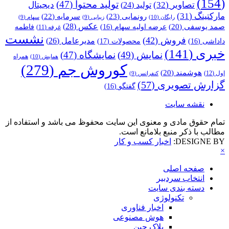
(154)
تولید محتوا
(47)
تصاویر
(32)
دیجیتال
تولید
(24)
مارکتینگ
(31)
رونمایی
(23)
سرمایه
(22)
رایگان
(10)
زیبایی
(9)
سهام
(9)
عکس
(28)
صمد یوسفی
(20)
عرضه اولیه سهام
(16)
فاطمه
غرفه
(11)
نشست
فروش
(42)
مدیرعامل
(26)
داداشی
(16)
محصولات
(17)
خبری
(141)
نمایش
(49)
نمایشگاه
(47)
همراه
همایش
(10)
کوروش جم
(279)
هوشمند
(20)
اول
(12)
کنفرانس
(9)
گزارش تصویری
(57)
گفتگو
(16)
نقشه سایت
تمام حقوق مادی و معنوی این سایت محفوظ می باشد و استفاده از
مطالب با ذکر منبع بلامانع است.
DESIGNE BY:
اخبار کسب و کار
×
صفحه اصلی
انتخاب سردبیر
دسته بندی سایت
تکنولوژی
اخبار فناوری
هوش مصنوعی
بلاک چین