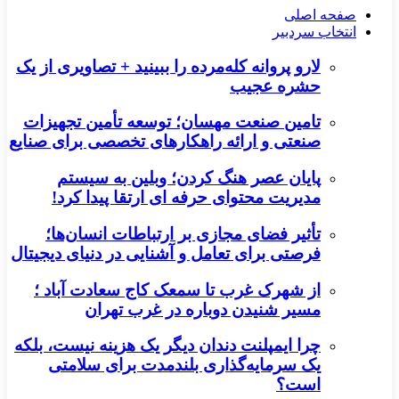
صفحه اصلی
انتخاب سردبیر
لارو پروانه کله‌مرده را ببینید + تصاویری از یک
حشره عجیب
تامین صنعت مهسان؛ توسعه تأمین تجهیزات
صنعتی و ارائه راهکارهای تخصصی برای صنایع
پایان عصر هنگ کردن؛ وبلین به سیستم
مدیریت محتوای حرفه ای ارتقا پیدا کرد!
تأثیر فضای مجازی بر ارتباطات انسان‌ها؛
فرصتی برای تعامل و آشنایی در دنیای دیجیتال
از شهرک غرب تا سمعک کاج سعادت آباد ؛
مسیر شنیدن دوباره در غرب تهران
چرا ایمپلنت دندان دیگر یک هزینه نیست، بلکه
یک سرمایه‌گذاری بلندمدت برای سلامتی
است؟