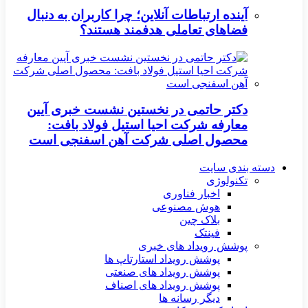
آینده ارتباطات آنلاین؛ چرا کاربران به دنبال
فضاهای تعاملی هدفمند هستند؟
دکتر حاتمی در نخستین نشست خبری آیین
معارفه شرکت احیا استیل فولاد بافت:
محصول اصلی شرکت آهن اسفنجی است
دسته بندی سایت
تکنولوژی
اخبار فناوری
هوش مصنوعی
بلاک چین
فینتک
پوشش رویداد های خبری
پوشش رویداد استارتاپ ها
پوشش رویداد های صنعتی
پوشش رویداد های اصناف
دیگر رسانه ها