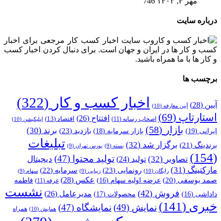
مهر ۴, ۱۴۰۳
746
درباره سایت
وب سایت اخبار کسب کار مرجعی برای اخبار
کسب و کار ها در ایران و جهان است. برای دنبال کردن اخبار کسب
و کار ها با ما همراه باشید.
برچسب ها
اخبار کسب و کار
(322)
آیین
(28)
آیین معارفه
(10)
استارتاپ
(69)
افتتاح
(26)
اقتصاد
(13)
اصحاب رسانه
(11)
اپلیکیشن
(10)
بازار
(58)
برند
(30)
بازدید
(23)
ایرانی
(19)
بازار سرمایه
(18)
تبلیغات
برگزار شد
(32)
برندینگ
(21)
بسته
(9)
بورس تهران
(9)
(154)
تولید محتوا
(47)
تصاویر
(32)
دیجیتال
تولید
(24)
مارکتینگ
(31)
رونمایی
(23)
سرمایه
(22)
رایگان
(10)
زیبایی
(9)
سهام
(9)
عکس
(28)
صمد یوسفی
(20)
عرضه اولیه سهام
(16)
فاطمه
غرفه
(11)
نشست
فروش
(42)
مدیرعامل
(26)
داداشی
(16)
محصولات
(17)
خبری
(141)
نمایش
(49)
نمایشگاه
(47)
همراه
همایش
(10)