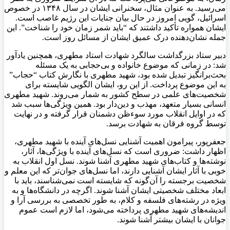
می‌رسید. به عنوان مثال، سخنرانی ایشان در سال ۱۳۴۸ در خصوص
اسرائیل، گویی امروز در حال بیان جنایات این رژیم غاصب است.
ایشان همواره تأکید داشتند که “باید شمر زمان خود را شناخت”. این
جمله نشان‌دهنده درک عمیق ایشان از مسائل روز است.
دبیر ستاد بزرگداشت سالگرد شهادت استاد مطهری، همچنین یادآور
شد: در زمانی که موضوع خانواده و بی‌حجابی به یک مسئله
بحث‌برانگیز تبدیل شده بود، شهید مطهری با نگارش کتاب “حجاب”
به این موضوع پرداخت. از این رو، ایشان الگویی شایسته برای
شخصیت‌های علمی در سطح کشور به شمار می‌روند. شهید مطهری
انسانی بسیار متعهد، مهذب و دین‌دار بود. همین ویژگی‌ها سبب شد
که در اوایل انقلاب مورد سوءظن دشمنان قرار گرفته و در نهایت
توسط گروه فرقان به شهادت برسد.
جعفرپور، پیرامون اهمیت آشنایی نسل‌های آینده با شهید مطهری،
اظهار داشت: ضروری است که نسل‌های آینده با ویژگی‌ها، آثار،
نوشته‌ها و کتاب‌های شهید مطهری آشنا شوند. نسل اول انقلاب به
خوبی با آثار ایشان آشنایی دارند، اما نسل‌های جوان‌تر که این معلم و
شخصیت برجسته را آن‌گونه که شایسته است نمی‌شناسند، باید با
ابعاد مختلف شخصیتی ایشان آشنا شوند. اگرچه در دانشگاه‌ها و به
ویژه در رشته‌های فلسفه و کلام، به طور تخصصی به بررسی آرا و
اندیشه‌های شهید مطهری پرداخته می‌شود، اما لازم است عموم
جوانان با ایشان بیشتر آشنا شوند.