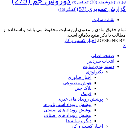
کوروش جم
(279)
هوشمند
(20)
اول
(12)
کنفرانس
(9)
گزارش تصویری
(57)
گفتگو
(16)
نقشه سایت
تمام حقوق مادی و معنوی این سایت محفوظ می باشد و استفاده از
مطالب با ذکر منبع بلامانع است.
DESIGNE BY:
اخبار کسب و کار
×
صفحه اصلی
انتخاب سردبیر
دسته بندی سایت
تکنولوژی
اخبار فناوری
هوش مصنوعی
بلاک چین
فینتک
پوشش رویداد های خبری
پوشش رویداد استارتاپ ها
پوشش رویداد های صنعتی
پوشش رویداد های اصناف
دیگر رسانه ها
اخبار کسب و کار