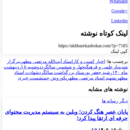
Whatsapp
+Google
Linkedin
لینک کوتاه نوشته
https://akhbarekasbokar.com/?p=7185
کپی لینک
برچسب ها:
اخبار کسب و کار
استاد آیت‌الله مرتضی مطهری
برگزار
شد
بنیاد علمی و فرهنگی
چهل و ششمین سالگرد
دوشنبه ۸ اردیبهشت
ماه ۱۴۰
رشید جعفر پور
ستاد بزرگداشت سالگرد
شهادت استاد
مطهری
شهید استاد مرتضی مطهری
کوروش جم
نشست خبری
نوشته های مشابه
دیگر رسانه ها
پایان عصر هنگ کردن؛ وبلین به سیستم مدیریت محتوای
حرفه ای ارتقا پیدا کرد!
مرداد ۱۵, ۱۴۰۵
0
4