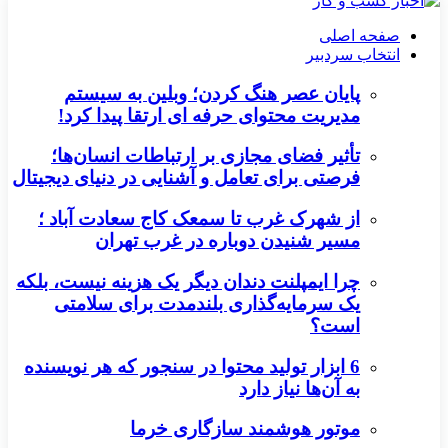
صفحه اصلی
انتخاب سردبیر
پایان عصر هنگ کردن؛ وبلین به سیستم
مدیریت محتوای حرفه ای ارتقا پیدا کرد!
تأثیر فضای مجازی بر ارتباطات انسان‌ها؛
فرصتی برای تعامل و آشنایی در دنیای دیجیتال
از شهرک غرب تا سمعک کاج سعادت آباد ؛
مسیر شنیدن دوباره در غرب تهران
چرا ایمپلنت دندان دیگر یک هزینه نیست، بلکه
یک سرمایه‌گذاری بلندمدت برای سلامتی
است؟
6 ابزار تولید محتوا در سنجور که هر نویسنده
به آن‌ها نیاز دارد
موتور هوشمند سازگاری خرما