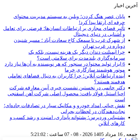
آخرین اخبار
پایان عصر هنگ کردن؛ وبلین به سیستم مدیریت محتوای
حرفه ای ارتقا پیدا کرد!
تأثیر فضای مجازی بر ارتباطات انسان‌ها؛ فرصتی برای تعامل
و آشنایی در دنیای دیجیتال
از شهرک غرب تا سمعک کاج سعادت آباد ؛ مسیر شنیدن
دوباره در غرب تهران
چرا ایمپلنت دندان دیگر یک هزینه نیست، بلکه یک
سرمایه‌گذاری بلندمدت برای سلامتی است؟
6 ابزار تولید محتوا در سنجور که هر نویسنده به آن‌ها نیاز دارد
موتور هوشمند سازگاری خرما
آینده ارتباطات آنلاین؛ چرا کاربران به دنبال فضاهای تعاملی
هدفمند هستند؟
دکتر حاتمی در نخستین نشست خبری آیین معارفه شرکت
احیا استیل فولاد بافت: محصول اصلی شرکت آهن اسفنجی
است
نقش حیاتی امداد خودرو و مکانیک سیار در تصادفات جاده‌ای؛
نجات‌دهندگان در لحظات بحرانی
پشتیبانی وردپرس؛ پشتوانه پایداری، امنیت و رشد کسب‌ و
کارهای آنلاین
جمعه , 16 مرداد 1405
2026 - 08 - 07
ساعت :
5:21:02