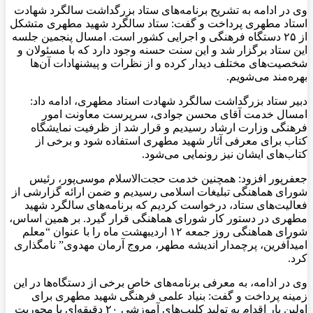
وی در ادامه به تشریح برنامه‌های ستاد بزرگداشت سالگرد شهادت
استاد مطهری پرداخت و گفت: ستاد سالگرد شهید مطهری متشکل
از ۲۵ دستگاه فرهنگی و اجرایی کشور است. امسال پنجمین جلسه
این ستاد برگزار شد و این سنت حسنه وجود دارد که با مسئولان و
شخصیت‌های مختلف دیدار کرده و از نظرات و پیشنهادات آن‌ها
بهره‌مند می‌شویم.
دبیر ستاد بزرگداشت سالگرد شهادت استاد مطهری، ادامه‌ داد:
امسال خدمت آقای محسن جوادی، سرپرست معاونت امور
فرهنگی وزارت ارشاد رسیدیم و قرار شد از ظرفیت نمایشگاه
کتاب برای معرفی آثار شهید مطهری استفاده شود و برخی از
کتاب‌های ایشان نیز رونمایی می‌شود.
جعفرپور افزود: همچنین خدمت حجت‌الاسلام موسی‌پور، رئیس
شورای هماهنگی تبلیغات اسلامی رسیدیم و ضمن ارائه گزارشی از
فعالیت‌های ستاد، درخواست کردیم که برنامه‌های سالگرد شهید
مطهری در دستور کار شورای هماهنگی قرار گیرد. بر همین اساس،
شورای هماهنگی روز جمعه ۱۲ اردیبهشت ماه را با عنوان “معلم
امیدآفرین، پرچمدار اندیشه مطهر، مروج آرمان مهدوی” نامگذاری
کرد.
وی در ادامه، به معرفی برنامه‌های خاص برخی از دستگاه‌ها در این
زمینه پرداخت و گفت: بنیاد علمی فرهنگی شهید مطهری برای
اولین بار اقدام به تولید کلیپ‌های آموزشی ۲۰ دقیقه‌ای با محوریت