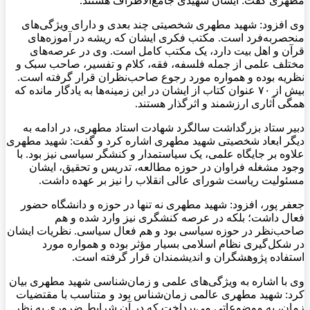
مطهری گفت: ایشان شهیدی جامع‌الاطراف هستند.
وی افزود: شهید مطهری شخصیتی چند بعدی و دارای ویژگی‌های
منحصربه‌فرد است. مکتب فکری ایشان که ریشه در آموزه‌های
قرآن و اهل بیت دارد، یک مکتب کامل است. وی در عرصه‌های
مختلف علمی از جمله فلسفه، فقه، کلام و تفسیر، صاحب سبک و
نظریه بوده و همواره مورد رجوع صاحب‌نظران قرار گرفته است.
بیش از ۷۰ عنوان کتاب از ایشان در این زمینه‌ها به یادگار مانده که
همگی آثاری ارزشمند و اثرگذار هستند.
دبیر ستاد بزرگداشت سالگرد شهادت استاد مطهری، در ادامه به
دیگر ابعاد شخصیتی شهید مطهری اشاره کرد و گفت: شهید مطهری
علاوه بر جایگاه علمی، یک سیاستمدار و کنشگر سیاسی نیز بود. با
وجود مشغله فراوان در حوزه مطالعه، تدریس و تحقیق، ایشان
مسئولیت ریاست شورای عالی انقلاب را نیز بر عهده داشت.
جعفر پور، افزود: شهید مطهری نه تنها در حوزه و دانشگاه حضور
فعال داشت؛ بلکه در عرصه کنشگری نیز وارد شده و هم
صاحب‌نظر در حوزه سیاسی بود و هم فعال سیاسی. نظریات ایشان
در شکل‌گیری نظام اسلامی بسیار مؤثر بوده و همواره مورد
استفاده پژوهشگران و اندیشمندان قرار گرفته است.
وی با اشاره به ویژگی‌های علمی و زمان‌شناسی شهید مطهری بیان
کرد: شهید مطهری عالمی زمان‌شناس بود و متناسب با مقتضیات
زمان، به موضوعاتی می‌پرداخت که در آن شرایط ضروری به نظر