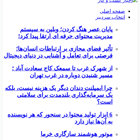
صفحه اصلی
انتخاب سردبیر
پایان عصر هنگ کردن؛ وبلین به سیستم
مدیریت محتوای حرفه ای ارتقا پیدا کرد!
تأثیر فضای مجازی بر ارتباطات انسان‌ها؛
فرصتی برای تعامل و آشنایی در دنیای دیجیتال
از شهرک غرب تا سمعک کاج سعادت آباد ؛
مسیر شنیدن دوباره در غرب تهران
چرا ایمپلنت دندان دیگر یک هزینه نیست، بلکه
یک سرمایه‌گذاری بلندمدت برای سلامتی
است؟
6 ابزار تولید محتوا در سنجور که هر نویسنده
به آن‌ها نیاز دارد
موتور هوشمند سازگاری خرما