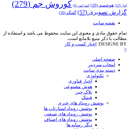
کوروش جم
(279)
هوشمند
(20)
اول
(12)
کنفرانس
(9)
گزارش تصویری
(57)
گفتگو
(16)
نقشه سایت
تمام حقوق مادی و معنوی این سایت محفوظ می باشد و استفاده از
مطالب با ذکر منبع بلامانع است.
DESIGNE BY:
اخبار کسب و کار
×
صفحه اصلی
انتخاب سردبیر
دسته بندی سایت
تکنولوژی
اخبار فناوری
هوش مصنوعی
بلاک چین
فینتک
پوشش رویداد های خبری
پوشش رویداد استارتاپ ها
پوشش رویداد های صنعتی
پوشش رویداد های اصناف
دیگر رسانه ها