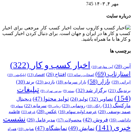
مهر ۴, ۱۴۰۳
745
درباره سایت
وب سایت اخبار کسب کار مرجعی برای اخبار
کسب و کار ها در ایران و جهان است. برای دنبال کردن اخبار کسب
و کار ها با ما همراه باشید.
برچسب ها
اخبار کسب و کار
(322)
آیین
(28)
آیین معارفه
(10)
استارتاپ
(69)
افتتاح
(26)
اقتصاد
(13)
اصحاب رسانه
(11)
اپلیکیشن
(10)
بازار
(58)
برند
(30)
بازدید
(23)
ایرانی
(19)
بازار سرمایه
(18)
تبلیغات
برگزار شد
(32)
برندینگ
(21)
بسته
(9)
بورس تهران
(9)
(154)
تولید محتوا
(47)
تصاویر
(32)
دیجیتال
تولید
(24)
مارکتینگ
(31)
رونمایی
(23)
سرمایه
(22)
رایگان
(10)
زیبایی
(9)
سهام
(9)
عکس
(28)
صمد یوسفی
(20)
عرضه اولیه سهام
(16)
فاطمه
غرفه
(11)
نشست
فروش
(42)
مدیرعامل
(26)
داداشی
(16)
محصولات
(17)
خبری
(141)
نمایش
(49)
نمایشگاه
(47)
همراه
همایش
(10)