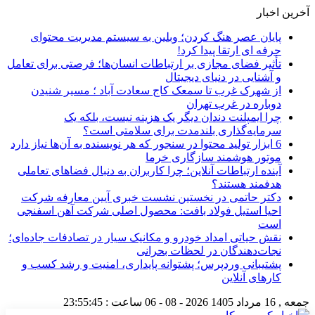
آخرین اخبار
پایان عصر هنگ کردن؛ وبلین به سیستم مدیریت محتوای
حرفه ای ارتقا پیدا کرد!
تأثیر فضای مجازی بر ارتباطات انسان‌ها؛ فرصتی برای تعامل
و آشنایی در دنیای دیجیتال
از شهرک غرب تا سمعک کاج سعادت آباد ؛ مسیر شنیدن
دوباره در غرب تهران
چرا ایمپلنت دندان دیگر یک هزینه نیست، بلکه یک
سرمایه‌گذاری بلندمدت برای سلامتی است؟
6 ابزار تولید محتوا در سنجور که هر نویسنده به آن‌ها نیاز دارد
موتور هوشمند سازگاری خرما
آینده ارتباطات آنلاین؛ چرا کاربران به دنبال فضاهای تعاملی
هدفمند هستند؟
دکتر حاتمی در نخستین نشست خبری آیین معارفه شرکت
احیا استیل فولاد بافت: محصول اصلی شرکت آهن اسفنجی
است
نقش حیاتی امداد خودرو و مکانیک سیار در تصادفات جاده‌ای؛
نجات‌دهندگان در لحظات بحرانی
پشتیبانی وردپرس؛ پشتوانه پایداری، امنیت و رشد کسب‌ و
کارهای آنلاین
جمعه , 16 مرداد 1405
2026 - 08 - 06
ساعت :
23:55:46