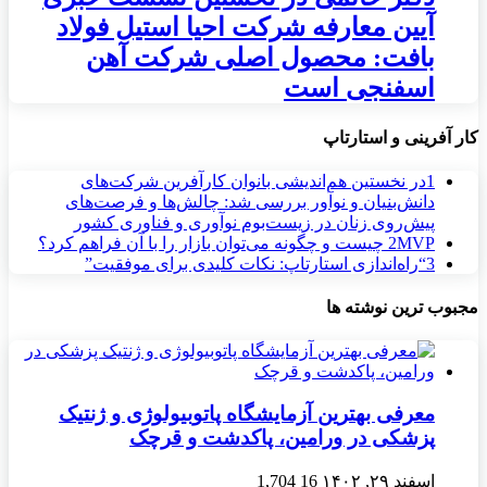
آیین معارفه شرکت احیا استیل فولاد
بافت: محصول اصلی شرکت آهن
اسفنجی است
کار آفرینی و استارتاپ
1
در نخستین هم‌اندیشی بانوان کارآفرین شرکت‌های
دانش‌بنیان و نوآور بررسی شد: چالش‌ها و فرصت‌های
پیش‌روی زنان در زیست‌بوم نوآوری و فناوری کشور
MVP چیست و چگونه می‌توان بازار را با آن فراهم کرد؟
2
3
“راه‌اندازی استارتاپ: نکات کلیدی برای موفقیت”
مجبوب ترین نوشته ها
معرفی بهترین آزمایشگاه پاتوبیولوژی و ژنتیک
پزشکی در ورامین، پاکدشت و قرچک
اسفند ۲۹, ۱۴۰۲
16
1,704