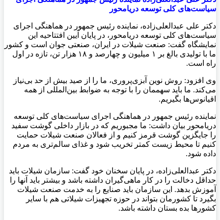
سیاست‌های کلی توسعه دریامحور
دکتر علی عبدالعلی‌زاده، نماینده رئیس جمهور در هماهنگی اجرای
سیاست‌های کلی توسعه دریامحور، در پايان آیین افتتاحیه این
نمایشگاه گفت: صنعت شیلات در ایران، صنعتی جوان است و کشور
ما با تولیدی بالغ بر ۱ میلیون و چهارصد و ۱۸ هزار تن، تازه در اول
راه است.
وی افزود: روش نوین آبزی‌پروری، ما را از صید بیش از حد بی‌نیاز
می‌کند. ما باید سهممان را با توجه به ضوابط بین‌المللی از همه
اقیانوس‌ها بگیریم.
نماینده رئیس جمهور در هماهنگی اجرای سیاست‌های کلی توسعه
دریامحور بیان داشت: ما مجبوریم که در بازار داخلی گوشت سفید
را جایگزین گوشت قرمز کنیم و از فعالان صنعت شیلات حمایت
کنیم تا محیط زیست کمتر تخریب شود و غذای سالم‌تری به مردم
داده شود.
دکتر عبدالعلی‌زاده، در پايان سخنان خود گفت: سازمان شیلات باید
حداقل دخالت را در کار ماهی‌گیران داشته باشد و بیشتر باید آنها را
آموزش بدهد. این سازمان باید صنایع را به خدمت صنعت شیلات
بگیرد تا کشورمان بتواند در حوزه تجهیزات شیلاتی هم با سایر
کشورها بده بستان داشته باشد.