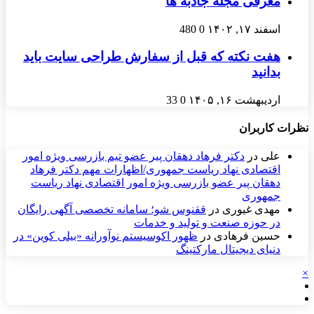
معرفی مجله جاذبه ها
اسفند ۱۷, ۱۴۰۲
0
480
هفت نکته که قبل از سفارش طراحی سایت باید
بدانید
اردیبهشت ۱۶, ۱۴۰۵
0
33
نظرات کاربران
علی
در
دکتر فرهاد دهقان پیر عضو تيم بازرسی ويژه امور
اقتصادی نهاد رياست جمهوری/اظهارات مهم دکتر فرهاد
دهقان پیر عضو بازرسی ویژه امور اقتصادی نهاد ریاست
جمهوری
مهدی غیوری
در
ققنوس شو؛ سامانه تخصصی آگهی رایگان
در حوزه صنعت و تولید و خدمات
حسین فرهادی
در
ظهور اکوسیستم نوآورانه «بیلی کوین» در
دنیای دیجیتال مارکتینگ
×