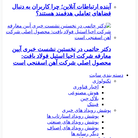
آینده ارتباطات آنلاین؛ چرا کاربران به دنبال
فضاهای تعاملی هدفمند هستند؟
دکتر حاتمی در نخستین نشست خبری آیین
معارفه شرکت احیا استیل فولاد بافت:
محصول اصلی شرکت آهن اسفنجی است
دسته بندی سایت
تکنولوژی
اخبار فناوری
هوش مصنوعی
بلاک چین
فینتک
پوشش رویداد های خبری
پوشش رویداد استارتاپ ها
پوشش رویداد های صنعتی
پوشش رویداد های اصناف
دیگر رسانه ها