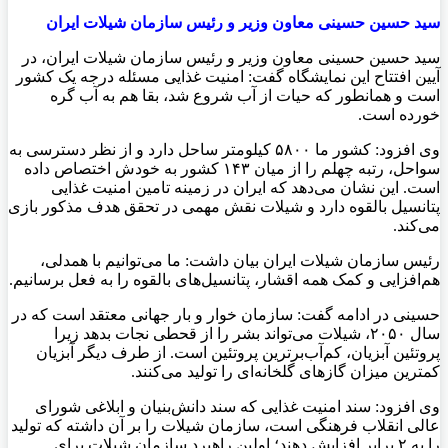
سید حسین حسینی معاون وزیر و رئیس سازمان شیلات ایران
سید حسین حسینی معاون وزیر و رئیس سازمان شیلات ایران، در
آیین افتتاح این نمایشگاه گفت: امنیت غذایی مسئله درجه یک کشور
است و همانطور که حیات از آب شروع شد، بقا هم به آب گره
خورده است.
وی افزود: کشور ما ۵۸۰۰ کیلومتر ساحل دارد و از نظر دسترسی به
سواحل، رتبه چهلم را از میان ۱۴۳ کشور به خودش اختصاص داده
است. این نشان می‌دهد که ایران در زمینه تامین امنیت غذایی
پتانسیل بالقوه دارد و شیلات نقش مهمی در تحقق هدف مذکور بازی
می‌کند.
رئیس سازمان شیلات ایران بیان داشت: ما می‌توانیم با همدلی،
هم‌افزایی و کمک همه اقشار، پتانسیل‌های بالقوه را به فعل برسانیم.
حسینی در ادامه گفت: سازمان خوار و بار جهانی معتقد است که در
سال ۲۰۵۰، شیلات می‌تواند بشر را از قحطی نجات بدهد زیرا
پروتئین آبزیان، کم‌آب‌برترین پروتئین است. از طرف دیگر آبزیان
کمترین میزان گازهای گلخانه‌ای را تولید می‌کنند.
وی افزود: سند امنیت غذایی که سند دانش‌بنیان و ابلاغی شورای
عالی انقلاب فرهنگی است، سازمان شیلات را بر آن داشته که تولید
را به ۲ برابر افزایش دهند؛ اولین راهبرد سازمان شیلات برای