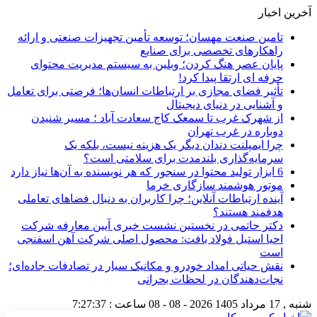
آخرین اخبار
تامین صنعت مهسان؛ توسعه تأمین تجهیزات صنعتی و ارائه
راهکارهای تخصصی برای صنایع
پایان عصر هنگ کردن؛ وبلین به سیستم مدیریت محتوای
حرفه ای ارتقا پیدا کرد!
تأثیر فضای مجازی بر ارتباطات انسان‌ها؛ فرصتی برای تعامل
و آشنایی در دنیای دیجیتال
از شهرک غرب تا سمعک کاج سعادت آباد ؛ مسیر شنیدن
دوباره در غرب تهران
چرا ایمپلنت دندان دیگر یک هزینه نیست، بلکه یک
سرمایه‌گذاری بلندمدت برای سلامتی است؟
6 ابزار تولید محتوا در سنجور که هر نویسنده به آن‌ها نیاز دارد
موتور هوشمند سازگاری خرما
آینده ارتباطات آنلاین؛ چرا کاربران به دنبال فضاهای تعاملی
هدفمند هستند؟
دکتر حاتمی در نخستین نشست خبری آیین معارفه شرکت
احیا استیل فولاد بافت: محصول اصلی شرکت آهن اسفنجی
است
نقش حیاتی امداد خودرو و مکانیک سیار در تصادفات جاده‌ای؛
نجات‌دهندگان در لحظات بحرانی
شنبه , 17 مرداد 1405
2026 - 08 - 08
ساعت :
7:27:37