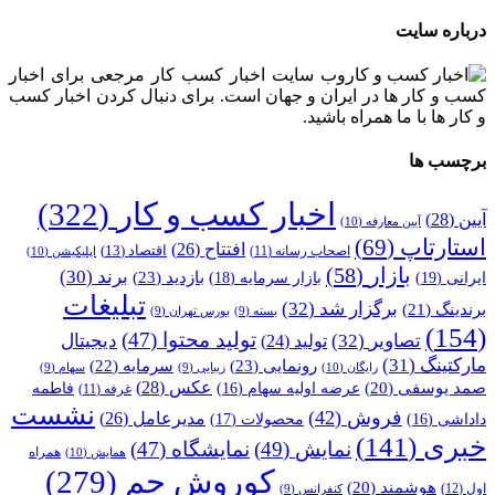
درباره سایت
وب سایت اخبار کسب کار مرجعی برای اخبار
کسب و کار ها در ایران و جهان است. برای دنبال کردن اخبار کسب
و کار ها با ما همراه باشید.
برچسب ها
اخبار کسب و کار
(322)
آیین
(28)
آیین معارفه
(10)
استارتاپ
(69)
افتتاح
(26)
اقتصاد
(13)
اصحاب رسانه
(11)
اپلیکیشن
(10)
بازار
(58)
برند
(30)
بازدید
(23)
ایرانی
(19)
بازار سرمایه
(18)
تبلیغات
برگزار شد
(32)
برندینگ
(21)
بسته
(9)
بورس تهران
(9)
(154)
تولید محتوا
(47)
تصاویر
(32)
دیجیتال
تولید
(24)
مارکتینگ
(31)
رونمایی
(23)
سرمایه
(22)
رایگان
(10)
زیبایی
(9)
سهام
(9)
عکس
(28)
صمد یوسفی
(20)
عرضه اولیه سهام
(16)
فاطمه
غرفه
(11)
نشست
فروش
(42)
مدیرعامل
(26)
داداشی
(16)
محصولات
(17)
خبری
(141)
نمایش
(49)
نمایشگاه
(47)
همراه
همایش
(10)
کوروش جم
(279)
هوشمند
(20)
اول
(12)
کنفرانس
(9)