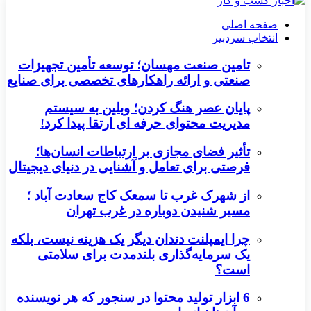
صفحه اصلی
انتخاب سردبیر
تامین صنعت مهسان؛ توسعه تأمین تجهیزات
صنعتی و ارائه راهکارهای تخصصی برای صنایع
پایان عصر هنگ کردن؛ وبلین به سیستم
مدیریت محتوای حرفه ای ارتقا پیدا کرد!
تأثیر فضای مجازی بر ارتباطات انسان‌ها؛
فرصتی برای تعامل و آشنایی در دنیای دیجیتال
از شهرک غرب تا سمعک کاج سعادت آباد ؛
مسیر شنیدن دوباره در غرب تهران
چرا ایمپلنت دندان دیگر یک هزینه نیست، بلکه
یک سرمایه‌گذاری بلندمدت برای سلامتی
است؟
6 ابزار تولید محتوا در سنجور که هر نویسنده