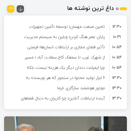
داغ ترین نوشته ها
۱۲:۳۰
تامین صنعت مهسان؛ توسعه تأمین تجهیزات
۱۰:۳۱
صنعتی و ارائه راهکارهای تخصصی برای صنایع
پایان عصر هنگ کردن؛ وبلین به سیستم مدیریت
۱۰:۵۴
محتوای حرفه ای ارتقا پیدا کرد!
تأثیر فضای مجازی بر ارتباطات انسان‌ها؛ فرصتی
۱۰:۵۴
برای تعامل و آشنایی در دنیای دیجیتال
از شهرک غرب تا سمعک کاج سعادت آباد ؛ مسیر
۱۰:۵۴
شنیدن دوباره در غرب تهران
چرا ایمپلنت دندان دیگر یک هزینه نیست، بلکه
۱۳:۳۰
6 ابزار تولید محتوا در سنجور که هر نویسنده به
یک سرمایه‌گذاری بلندمدت برای سلامتی است؟
۱۳:۳۰
آن‌ها نیاز دارد
موتور هوشمند سازگاری خرما
۱۳:۳۰
آینده ارتباطات آنلاین؛ چرا کاربران به دنبال فضاهای
۱۶:۴۰
تعاملی هدفمند هستند؟
دکتر حاتمی در نخستین نشست خبری آیین معارفه
۱۲:۳۰
نقش حیاتی امداد خودرو و مکانیک سیار در
شرکت احیا استیل فولاد بافت: محصول اصلی
شرکت آهن اسفنجی است
تصادفات جاده‌ای؛ نجات‌دهندگان در لحظات بحرانی