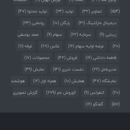
(154)
تصاویر
(32)
تولید
(24)
تولید محتوا
(47)
دیجیتال مارکتینگ
(31)
رایگان
(10)
رونمایی
(23)
زیبایی
(9)
سرمایه
(22)
سهام
(9)
صمد یوسفی
(20)
عرضه اولیه سهام
(16)
عکس
(28)
غرفه
(11)
فاطمه داداشی
(16)
فروش
(42)
محصولات
(17)
مدیرعامل
(26)
نشست خبری
(141)
نمایش
(49)
نمایشگاه
(47)
همایش
(10)
همراه اول
(12)
هوشمند
(20)
کنفرانس
(9)
کوروش جم
(279)
گزارش تصویری
(57)
گفتگو
(16)