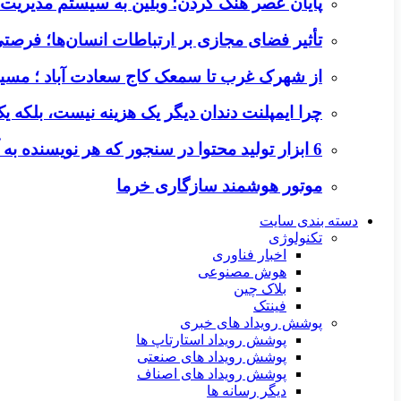
پایان عصر هنگ کردن؛ وبلین به سیستم مدیریت م
تأثیر فضای مجازی بر ارتباطات انسان‌ها؛ فرصتی 
از شهرک غرب تا سمعک کاج سعادت آباد ؛ مسیر
چرا ایمپلنت دندان دیگر یک هزینه نیست، بلکه 
6 ابزار تولید محتوا در سنجور که هر نویسنده به آن‌ها نیاز دارد
موتور هوشمند سازگاری خرما
دسته بندی سایت
تکنولوژی
اخبار فناوری
هوش مصنوعی
بلاک چین
فینتک
پوشش رویداد های خبری
پوشش رویداد استارتاپ ها
پوشش رویداد های صنعتی
پوشش رویداد های اصناف
دیگر رسانه ها