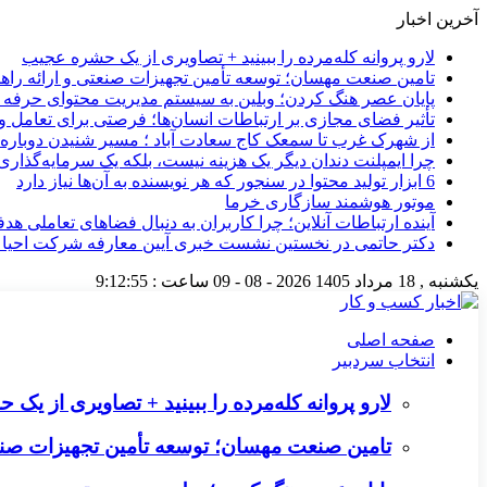
آخرین اخبار
لارو پروانه کله‌مرده را ببینید + تصاویری از یک حشره عجیب
تامین صنعت مهسان؛ توسعه تأمین تجهیزات صنعتی و ارائه را
پایان عصر هنگ کردن؛ وبلین به سیستم مدیریت محتوای حرفه ای 
تأثیر فضای مجازی بر ارتباطات انسان‌ها؛ فرصتی برای تعامل و 
از شهرک غرب تا سمعک کاج سعادت آباد ؛ مسیر شنیدن دوباره 
چرا ایمپلنت دندان دیگر یک هزینه نیست، بلکه یک سرمایه‌گذا
6 ابزار تولید محتوا در سنجور که هر نویسنده به آن‌ها نیاز دارد
موتور هوشمند سازگاری خرما
آینده ارتباطات آنلاین؛ چرا کاربران به دنبال فضاهای تعاملی هد
دکتر حاتمی در نخستین نشست خبری آیین معارفه شرکت احیا
یکشنبه , 18 مرداد 1405
2026 - 08 - 09
ساعت :
9:12:56
صفحه اصلی
انتخاب سردبیر
لارو پروانه کله‌مرده را ببینید + تصاویری از ی
تامین صنعت مهسان؛ توسعه تأمین تجهیزات صنع