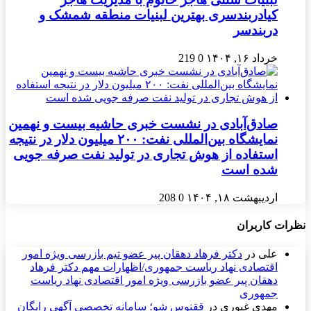
کیادربندسری بهترین لبنیات منطقه شمشک و
دربندسر
خرداد ۱۶, ۱۴۰۴
0
219
صادق‌آبادی در نشست خبری حاشیه بیست و نهمین
نمایشگاه بین‌المللی نفت: ۲۰۰ میلیون دلار در نتیجه
استفاده از هوش تجاری در تولید نفت صرفه جویی
شده است
اردیبهشت ۱۸, ۱۴۰۴
0
208
نظرات کاربران
علی
در
دکتر فرهاد دهقان پیر عضو تيم بازرسی ويژه امور
اقتصادی نهاد رياست جمهوری/اظهارات مهم دکتر فرهاد
دهقان پیر عضو بازرسی ویژه امور اقتصادی نهاد ریاست
جمهوری
مهدی غیوری
در
ققنوس شو؛ سامانه تخصصی آگهی رایگان