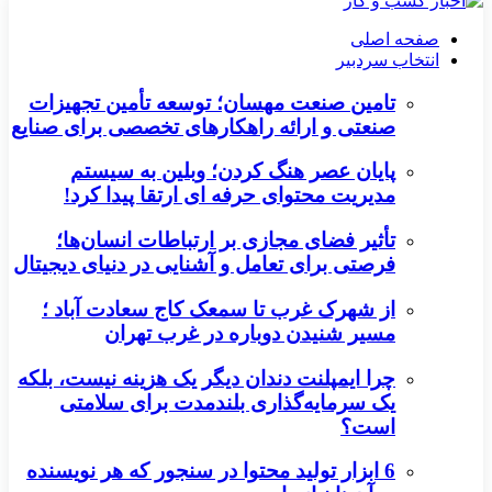
صفحه اصلی
انتخاب سردبیر
تامین صنعت مهسان؛ توسعه تأمین تجهیزات
صنعتی و ارائه راهکارهای تخصصی برای صنایع
پایان عصر هنگ کردن؛ وبلین به سیستم
مدیریت محتوای حرفه ای ارتقا پیدا کرد!
تأثیر فضای مجازی بر ارتباطات انسان‌ها؛
فرصتی برای تعامل و آشنایی در دنیای دیجیتال
از شهرک غرب تا سمعک کاج سعادت آباد ؛
مسیر شنیدن دوباره در غرب تهران
چرا ایمپلنت دندان دیگر یک هزینه نیست، بلکه
یک سرمایه‌گذاری بلندمدت برای سلامتی
است؟
6 ابزار تولید محتوا در سنجور که هر نویسنده