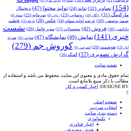
بسته
(9)
بورس تهران
(9)
(154)
تولید محتوا
(47)
تصاویر
(32)
دیجیتال
تولید
(24)
مارکتینگ
(31)
رونمایی
(23)
سرمایه
(22)
رایگان
(10)
زیبایی
(9)
سهام
(9)
عکس
(28)
صمد یوسفی
(20)
عرضه اولیه سهام
(16)
فاطمه
غرفه
(11)
نشست
فروش
(42)
مدیرعامل
(26)
داداشی
(16)
محصولات
(17)
خبری
(141)
نمایش
(49)
نمایشگاه
(47)
همراه
همایش
(10)
کوروش جم
(279)
هوشمند
(20)
اول
(12)
کنفرانس
(9)
گزارش تصویری
(57)
گفتگو
(16)
نقشه سایت
تمام حقوق مادی و معنوی این سایت محفوظ می باشد و استفاده از
مطالب با ذکر منبع بلامانع است.
DESIGNE BY:
اخبار کسب و کار
×
صفحه اصلی
انتخاب سردبیر
دسته بندی سایت
تکنولوژی
اخبار فناوری
هوش مصنوعی