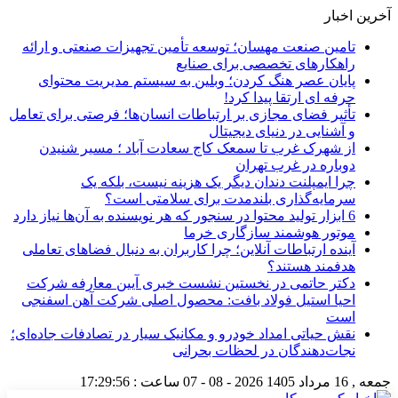
آخرین اخبار
تامین صنعت مهسان؛ توسعه تأمین تجهیزات صنعتی و ارائه
راهکارهای تخصصی برای صنایع
پایان عصر هنگ کردن؛ وبلین به سیستم مدیریت محتوای
حرفه ای ارتقا پیدا کرد!
تأثیر فضای مجازی بر ارتباطات انسان‌ها؛ فرصتی برای تعامل
و آشنایی در دنیای دیجیتال
از شهرک غرب تا سمعک کاج سعادت آباد ؛ مسیر شنیدن
دوباره در غرب تهران
چرا ایمپلنت دندان دیگر یک هزینه نیست، بلکه یک
سرمایه‌گذاری بلندمدت برای سلامتی است؟
6 ابزار تولید محتوا در سنجور که هر نویسنده به آن‌ها نیاز دارد
موتور هوشمند سازگاری خرما
آینده ارتباطات آنلاین؛ چرا کاربران به دنبال فضاهای تعاملی
هدفمند هستند؟
دکتر حاتمی در نخستین نشست خبری آیین معارفه شرکت
احیا استیل فولاد بافت: محصول اصلی شرکت آهن اسفنجی
است
نقش حیاتی امداد خودرو و مکانیک سیار در تصادفات جاده‌ای؛
نجات‌دهندگان در لحظات بحرانی
جمعه , 16 مرداد 1405
2026 - 08 - 07
ساعت :
17:29:57