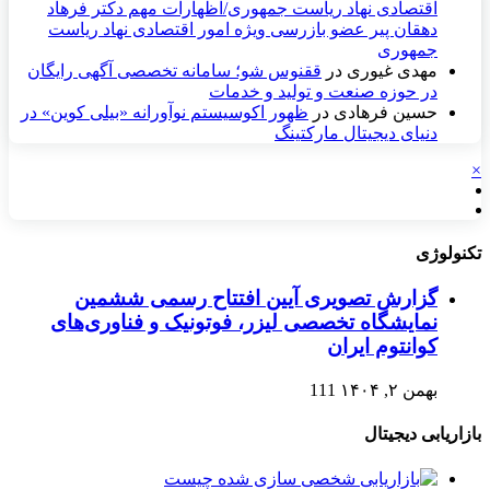
اقتصادی نهاد رياست جمهوری/اظهارات مهم دکتر فرهاد
دهقان پیر عضو بازرسی ویژه امور اقتصادی نهاد ریاست
جمهوری
مهدی غیوری
در
ققنوس شو؛ سامانه تخصصی آگهی رایگان
در حوزه صنعت و تولید و خدمات
حسین فرهادی
در
ظهور اکوسیستم نوآورانه «بیلی کوین» در
دنیای دیجیتال مارکتینگ
×
تکنولوژی
گزارش تصویری آیین افتتاح رسمی ششمین
نمایشگاه تخصصی لیزر، فوتونیک و فناوری‌های
کوانتوم ایران
بهمن ۲, ۱۴۰۴
111
بازاریابی دیجیتال