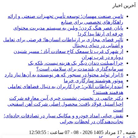
آخرین اخبار
تامین صنعت مهسان؛ توسعه تأمین تجهیزات صنعتی و ارائه
راهکارهای تخصصی برای صنایع
پایان عصر هنگ کردن؛ وبلین به سیستم مدیریت محتوای
حرفه ای ارتقا پیدا کرد!
تأثیر فضای مجازی بر ارتباطات انسان‌ها؛ فرصتی برای تعامل
و آشنایی در دنیای دیجیتال
از شهرک غرب تا سمعک کاج سعادت آباد ؛ مسیر شنیدن
دوباره در غرب تهران
چرا ایمپلنت دندان دیگر یک هزینه نیست، بلکه یک
سرمایه‌گذاری بلندمدت برای سلامتی است؟
6 ابزار تولید محتوا در سنجور که هر نویسنده به آن‌ها نیاز دارد
موتور هوشمند سازگاری خرما
آینده ارتباطات آنلاین؛ چرا کاربران به دنبال فضاهای تعاملی
هدفمند هستند؟
دکتر حاتمی در نخستین نشست خبری آیین معارفه شرکت
احیا استیل فولاد بافت: محصول اصلی شرکت آهن اسفنجی
است
نقش حیاتی امداد خودرو و مکانیک سیار در تصادفات جاده‌ای؛
نجات‌دهندگان در لحظات بحرانی
شنبه , 17 مرداد 1405
2026 - 08 - 07
ساعت :
12:50:56