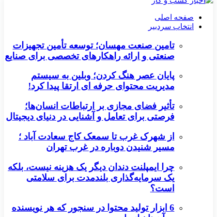
صفحه اصلی
انتخاب سردبیر
تامین صنعت مهسان؛ توسعه تأمین تجهیزات
صنعتی و ارائه راهکارهای تخصصی برای صنایع
پایان عصر هنگ کردن؛ وبلین به سیستم
مدیریت محتوای حرفه ای ارتقا پیدا کرد!
تأثیر فضای مجازی بر ارتباطات انسان‌ها؛
فرصتی برای تعامل و آشنایی در دنیای دیجیتال
از شهرک غرب تا سمعک کاج سعادت آباد ؛
مسیر شنیدن دوباره در غرب تهران
چرا ایمپلنت دندان دیگر یک هزینه نیست، بلکه
یک سرمایه‌گذاری بلندمدت برای سلامتی
است؟
6 ابزار تولید محتوا در سنجور که هر نویسنده