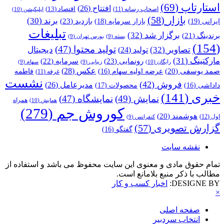
استارتاپ
(69)
افتتاح
(26)
اقتصاد
(13)
اصحاب رسانه
(11)
اپلیکیشن
(10)
بازار
(58)
برند
(30)
بازدید
(23)
ایرانی
(19)
بازار سرمایه
(18)
تبلیغات
برگزار شد
(32)
برندینگ
(21)
بسته
(9)
بورس تهران
(9)
(154)
تولید محتوا
(47)
تصاویر
(32)
دیجیتال
تولید
(24)
مارکتینگ
(31)
رونمایی
(23)
سرمایه
(22)
رایگان
(10)
زیبایی
(9)
سهام
(9)
عکس
(28)
صمد یوسفی
(20)
عرضه اولیه سهام
(16)
فاطمه
غرفه
(11)
نشست
فروش
(42)
مدیرعامل
(26)
داداشی
(16)
محصولات
(17)
خبری
(141)
نمایش
(49)
نمایشگاه
(47)
همراه
همایش
(10)
کوروش جم
(279)
هوشمند
(20)
اول
(12)
کنفرانس
(9)
گزارش تصویری
(57)
گفتگو
(16)
نقشه سایت
تمام حقوق مادی و معنوی این سایت محفوظ می باشد و استفاده از
مطالب با ذکر منبع بلامانع است.
DESIGNE BY:
اخبار کسب و کار
×
صفحه اصلی
انتخاب سردبیر