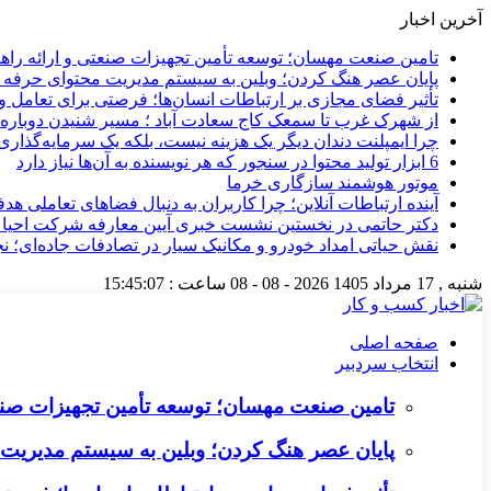
آخرین اخبار
تامین صنعت مهسان؛ توسعه تأمین تجهیزات صنعتی و ارائه را
پایان عصر هنگ کردن؛ وبلین به سیستم مدیریت محتوای حرفه ای 
تأثیر فضای مجازی بر ارتباطات انسان‌ها؛ فرصتی برای تعامل و 
از شهرک غرب تا سمعک کاج سعادت آباد ؛ مسیر شنیدن دوباره 
چرا ایمپلنت دندان دیگر یک هزینه نیست، بلکه یک سرمایه‌گذا
6 ابزار تولید محتوا در سنجور که هر نویسنده به آن‌ها نیاز دارد
موتور هوشمند سازگاری خرما
آینده ارتباطات آنلاین؛ چرا کاربران به دنبال فضاهای تعاملی هد
دکتر حاتمی در نخستین نشست خبری آیین معارفه شرکت احیا
نقش حیاتی امداد خودرو و مکانیک سیار در تصادفات جاده‌ای؛ ن
شنبه , 17 مرداد 1405
2026 - 08 - 08
ساعت :
15:45:08
صفحه اصلی
انتخاب سردبیر
تامین صنعت مهسان؛ توسعه تأمین تجهیزات صنع
پایان عصر هنگ کردن؛ وبلین به سیستم مدیریت م