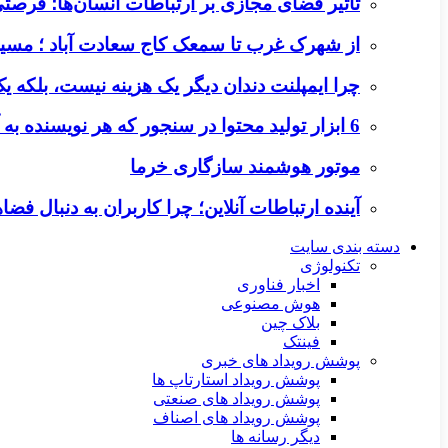
تأثیر فضای مجازی بر ارتباطات انسان‌ها؛ فرصتی 
از شهرک غرب تا سمعک کاج سعادت آباد ؛ مسیر
چرا ایمپلنت دندان دیگر یک هزینه نیست، بلکه 
6 ابزار تولید محتوا در سنجور که هر نویسنده به آن‌ها نیاز دارد
موتور هوشمند سازگاری خرما
آینده ارتباطات آنلاین؛ چرا کاربران به دنبال ف
دسته بندی سایت
تکنولوژی
اخبار فناوری
هوش مصنوعی
بلاک چین
فینتک
پوشش رویداد های خبری
پوشش رویداد استارتاپ ها
پوشش رویداد های صنعتی
پوشش رویداد های اصناف
دیگر رسانه ها